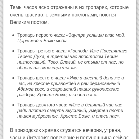
Темы часов ясно отражены в их тропарях, которые
очень красиво, с земными поклонами, поются
Великим постом.
Тропарь первого часа: «
Заутра услыши глас мой,
Царю мой и Боже мой».
Тропарь третьего часа: «
Господи, Иже Пресвятаго
Твоего Духа, в третий час апостолом Твоим
низпославый, Того, Благий, не отыми от нас, но
обнови нас молящихтися».
Тропарь шестого часа
: «Иже в шестый день же и
час, на кресте пригвождей в раи дерзновенный
Адамов грех, и согрешений наших рукописание
раздери, Христе Боже, и спаси нас».
Тропарь девятого часа:
«Иже в девятый час нас
ради плотию смерть вкусивый, умертви плоти
нашея мудрование, Христе Боже, и спаси нас».
В приходских храмах служатся вечерня, утреня,
часы и Литургия; повечерие и полунощница сейчас