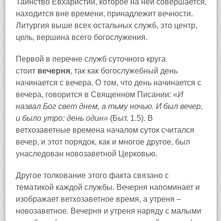
Таинство Евхаристии, которое на ней совершается,
находится вне времени, принадлежит вечности.
Литургия выше всех остальных служб, это центр,
цель, вершина всего богослужения.
Первой в перечне служб суточного круга
стоит
вечерня
, так как богослужебный день
начинается с вечера. О том, что день начинается с
вечера, говорится в Священном Писании: «
И
назвал Бог свет днем, а тьму ночью. И был вечер,
и было утро: день один»
(Быт. 1.5). В
ветхозаветные времена началом суток считался
вечер, и этот порядок, как и многое другое, был
унаследован новозаветной Церковью.
Другое толкование этого факта связано с
тематикой каждой службы. Вечерня напоминает и
изображает ветхозаветное время, а утреня –
новозаветное. Вечерня и утреня наряду с малыми