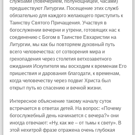
службами (повечерием, полунощницей, часами)
предшествуют Литургии. Посещение этих служб
обязательно для каждого желающего приступить к
Таинству Святого Причащения. Участвуя в
богослужении вечерни и утрени, готовящих нас к
соединению с Богом в Таинстве Евхаристии на
Литургии, мы как бы повторяем духовный путь
всего человечества: от сотворения мира и
грехопадения через столетия ветхозаветного
ожидания Искупителя мы восходим к временам Его
пришествия и дарования благодати, к временам,
когда человечеству через подвиг Христа был
открыт путь ко спасению и вечной жизни.
Интересное объяснение такому началу суток
встречается в ответах детей. На вопрос: «Почему
богослужебный день начинается с вечера?» они
иногда отвечают: «Ну, как же – от тьмы к свету». В
этой нехитрой фразе отражена очень глубокая