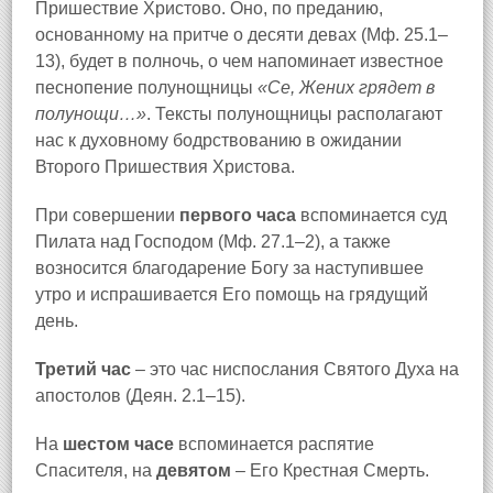
Пришествие Христово. Оно, по преданию,
основанному на притче о десяти девах (Мф. 25.1–
13), будет в полночь, о чем напоминает известное
песнопение полунощницы
«Се, Жених грядет в
полунощи…»
. Тексты полунощницы располагают
нас к духовному бодрствованию в ожидании
Второго Пришествия Христова.
При совершении
первого часа
вспоминается суд
Пилата над Господом (Мф. 27.1–2), а также
возносится благодарение Богу за наступившее
утро и испрашивается Его помощь на грядущий
день.
Третий час
– это час ниспослания Святого Духа на
апостолов (Деян. 2.1–15).
На
шестом часе
вспоминается распятие
Спасителя, на
девятом
– Его Крестная Смерть.