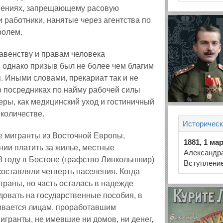
ошениях, запрещающему расовую
 работники, нанятые через агентства по
ролем.
венству и правам человека
 однако призыв был не более чем благим
. Иными словами, прекариат так и не
о посредниках по найму рабочей силы
еры, как медицинский уход и гостиничный
количестве.
Историческ
ие мигранты из Восточной Европы,
1881, 1 ма
янии платить за жилье, местные
Александра
8 году в Бостоне (графство Линкольншир)
Вступление
составляли четверть населения. Когда
траны, но часть осталась в надежде
довать на государственные пособия, в
чивается лицам, проработавшим
игранты, не имевшие ни домов, ни денег,