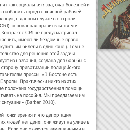
ят как социальная язва, очаг болезней и
ло избавить город от кочевой рабочей
лову», в данном случае в его роли
CRI), основанная правительством и
Контракт с CRI не предусматривал
выяснить, имеют ли бездомные право
 купить им билеты в один конец. Тем не
тельство для решения этой задачи
дует из названия, создана для борьбы с
в сторону приватизации полицейского
тавителям прессы: «В Бостоне есть
Европы. Практически никто из этих
 не положена государственная помощь,
итывать на пособия. Мы предлагаем им
ситуации» (Barber, 2010).
ой точки зрения и что депортация
их людей нет денег, они живут на улице в
тны. Если они окажутся замешанными в