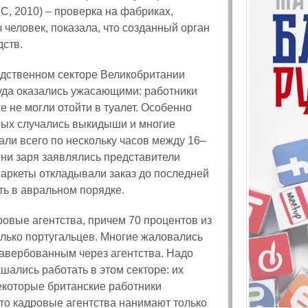
C, 2010) – проверка на фабриках,
 человек, показала, что созданный орган
дств.
одственном секторе Великобритании
уда оказались ужасающими: работники
 не могли отойти в туалет. Особенно
рых случались выкидыши и многие
ли всего по нескольку часов между 16–
 ни заря заявлялись представители
рмаркеты откладывали заказ до последней
ь в авральном порядке.
ровые агентства, причем 70 процентов из
лько португальцев. Многие жаловались
 завербованным через агентства. Надо
шались работать в этом секторе: их
Некоторые британские работники
то кадровые агентства нанимают только