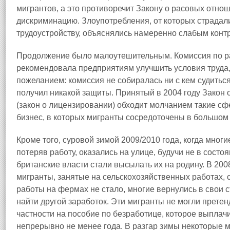
мигрантов, а это противоречит Закону о расовых отн
дискриминацию. Злоупотребления, от которых страдали
трудоустройству, объяснялись намеренно слабым конт
Продолжение было малоутешительным. Комиссия по ра
рекомендовала предприятиям улучшить условия труда,
пожеланием: комиссия не собиралась ни с кем судиться
получил никакой защиты. Принятый в 2004 году Закон 
(закон о лицензировании) обходит молчанием такие сф
бизнес, в которых мигранты сосредоточены в большом 
Кроме того, суровой зимой 2009/2010 года, когда мног
потеряв работу, оказались на улице, будучи не в состо
британские власти стали высылать их на родину. В 200
мигранты, занятые на сельскохозяйственных работах, 
работы на фермах не стало, многие вернулись в свои с
найти другой заработок. Эти мигранты не могли претен
частности на пособие по безработице, которое выпла
непрерывно не менее года. В разгар зимы некоторые м