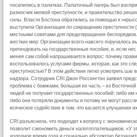
поселились в палатках. Палаточный лагерь был восприн
разносчик мелкой преступности, и правительство реши
силы. Власти Бостона обратились за помощью к «крысо
выступила Организация по сокращению преступности (
местными советами для предотвращения беспорядков. 
жестких мер: Организации всего‑навсего поручалось 
претендовать на государственные пособия, и, если нет,
менее сам собой напрашивается вопрос: почему прави
воспользовалось услугами фирмы, которая, как это сле
преступностью? В этом действии легко усмотреть шаг 
надзора. Сотрудник CRI Джон Россингтон заявил предс
проблема с бомжами, большая их часть – из Восточной 
людей не получает государственных пособий: либо им
либо они потеряли документы и потому не могут рассч
всяческое содействие в том, что касается улучшения их 
CRI разъяснила, что подходит к вопросу с экономическ
позволит сэкономить деньги налогоплательщиков. «У эт
холодное время года и социально абсолютно беззащи