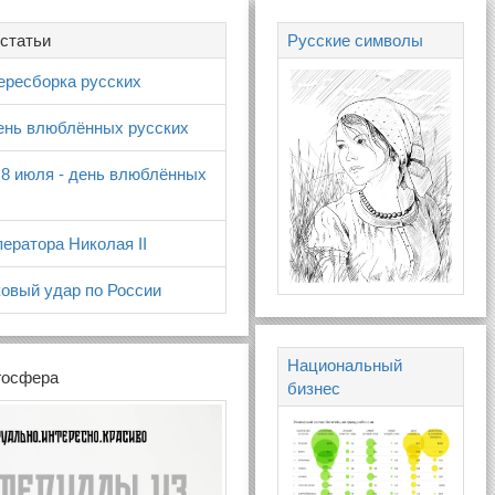
статьи
Русские символы
ересборка русских
день влюблённых русских
 8 июля - день влюблённых
ератора Николая II
овый удар по России
Национальный
госфера
бизнес