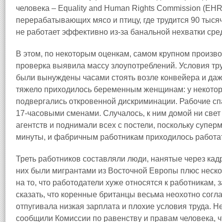
человека – Equality and Human Rights Commission (EHR
перерабатывающих мясо и птицу, где трудится 90 тысяч
не работает эффективно из‑за банальной нехватки сре
В этом, по некоторым оценкам, самом крупном произв
проверка выявила массу злоупотреблений. Условия тр
были вынуждены часами стоять возле конвейера и даже
тяжело приходилось беременным женщинам: у некото
подвергались откровенной дискриминации. Рабочие спа
17‑часовыми сменами. Случалось, к ним домой ни свет
агентств и поднимали всех с постели, поскольку супе
минуты, и фабричным работникам приходилось работат
Треть работников составляли люди, нанятые через кад
них были мигрантами из Восточной Европы плюс неско
на то, что работодатели хуже относятся к работникам,
сказать, что коренные британцы весьма неохотно согла
отпугивала низкая зарплата и плохие условия труда. 
сообщили Комиссии по равенству и правам человека, ч