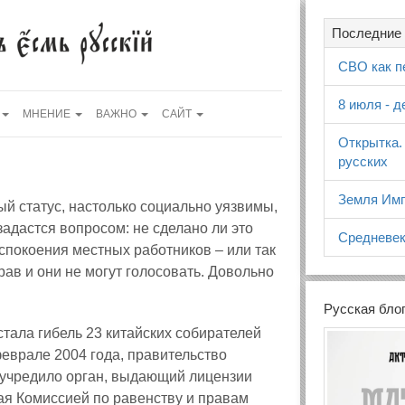
Последние 
СВО как п
8 июля - 
МНЕНИЕ
ВАЖНО
САЙТ
Открытка.
русских
Земля Имп
ый статус, настолько социально уязвимы,
адастся вопросом: не сделано ли это
Средневек
успокоения местных работников – или так
рав и они не могут голосовать. Довольно
Русская бло
тала гибель 23 китайских собирателей
еврале 2004 года, правительство
, учредило орган, выдающий лицензии
ая Комиссией по равенству и правам