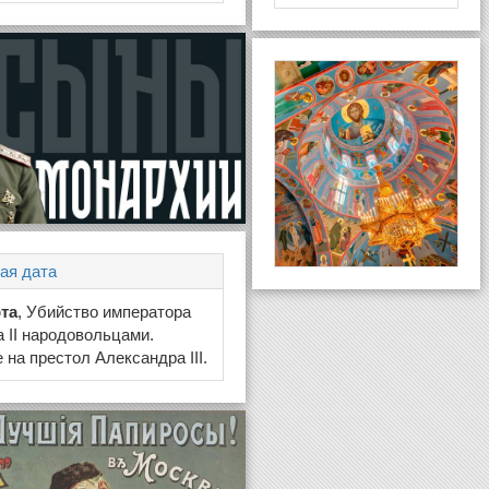
ая дата
рта
, Убийство императора
 II народовольцами.
 на престол Александра III.