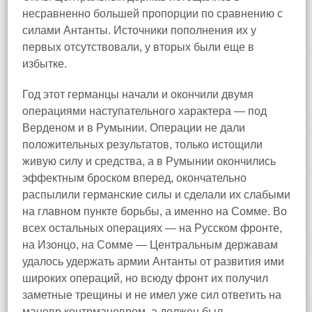
несравненно большей пропорции по сравнению с
силами Антанты. Источники пополнения их у
первых отсутствовали, у вторых были еще в
избытке.
Год этот германцы начали и окончили двумя
операциями наступательного характера — под
Верденом и в Румынии. Операции не дали
положительных результатов, только истощили
живую силу и средства, а в Румынии окончились
эффектным броском вперед, окончательно
распылили германские силы и сделали их слабыми
на главном пункте борьбы, а именно на Сомме. Во
всех остальных операциях — на Русском фронте,
на Изонцо, на Сомме — Центральным державам
удалось удержать армии Антанты от развития ими
широких операций, но всюду фронт их получил
заметные трещины и не имел уже сил ответить на
маневр контрманевром, а должен был