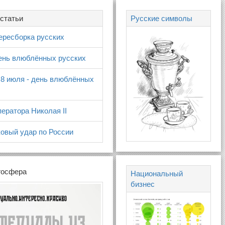
статьи
Русские символы
ересборка русских
день влюблённых русских
 8 июля - день влюблённых
ератора Николая II
овый удар по России
госфера
Национальный
бизнес