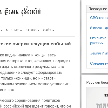
Последние 
СВО как п
8 июля - 
МНЕНИЕ
ВАЖНО
САЙТ
Открытка.
русских
еские очерки текущих событий
Земля Имп
же видны начала и концы, весь
ния историка: итог, «финиш», подводит
Средневек
 ждать «конечного результата», это
предвидение следует сформировать
е только «финиш», но и «старт»
Русская бло
 большим основанием можно установить
финиша».
ческого соревнования политиков
 российский президент говорит, что он