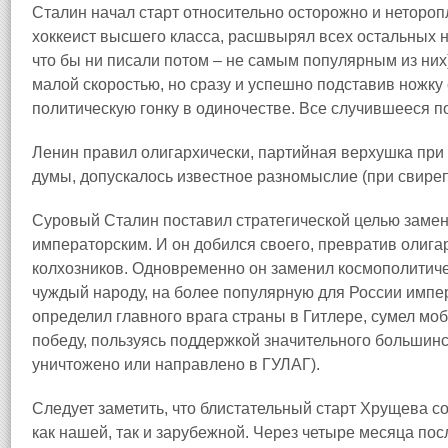
Сталин начал старт относительно осторожно и неторопли
хоккеист высшего класса, расшвырял всех остальных н
что бы ни писали потом – не самым популярным из них
малой скоростью, но сразу и успешно подставив ножку
политическую гонку в одиночестве. Все случившееся п
Ленин правил олигархически, партийная верхушка при 
думы, допускалось известное разномыслие (при свиреп
Суровый Сталин поставил стратегической целью замен
императорским. И он добился своего, превратив олига
колхозников. Одновременно он заменил космополитич
чуждый народу, на более популярную для России импе
определил главного врага страны в Гитлере, сумел моб
победу, пользуясь поддержкой значительного большин
уничтожено или направлено в ГУЛАГ).
Следует заметить, что блистательный старт Хрущева
как нашей, так и зарубежной. Через четыре месяца по