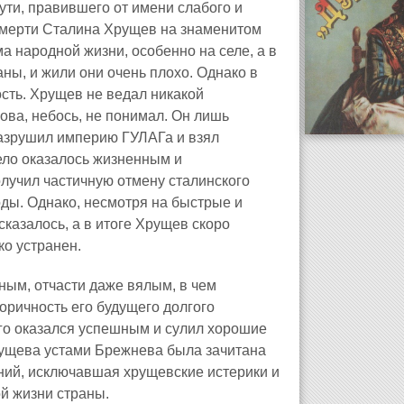
ути, правившего от имени слабого и
смерти Сталина Хрущев на знаменитом
 народной жизни, особенно на селе, а в
ны, и жили они очень плохо. Однако в
сть. Хрущев не ведал никакой
лова, небось, не понимал. Он лишь
 разрушил империю ГУЛАГа и взял
дело оказалось жизненным и
лучил частичную отмену сталинского
оды. Однако, несмотря на быстрые и
сказалось, а в итоге Хрущев скоро
ко устранен.
ым, отчасти даже вялым, в чем
оричность его будущего долгого
его оказался успешным и сулил хорошие
рущева устами Брежнева была зачитана
ний, исключавшая хрущевские истерики и
й жизни страны.