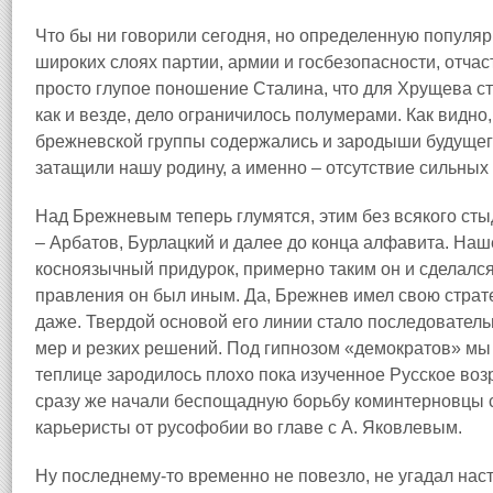
Что бы ни говорили сегодня, но определенную популя
широких слоях партии, армии и госбезопасности, отчаст
просто глупое поношение Сталина, что для Хрущева ста
как и везде, дело ограничилось полумерами. Как видно
брежневской группы содержались и зародыши будущего 
затащили нашу родину, а именно – отсутствие сильных
Над Брежневым теперь глумятся, этим без всякого ст
– Арбатов, Бурлацкий и далее до конца алфавита. На
косноязычный придурок, примерно таким он и сделался 
правления он был иным. Да, Брежнев имел свою страте
даже. Твердой основой его линии стало последователь
мер и резких решений. Под гипнозом «демократов» мы
теплице зародилось плохо пока изученное Русское воз
сразу же начали беспощадную борьбу коминтерновцы 
карьеристы от русофобии во главе с А. Яковлевым.
Ну последнему‑то временно не повезло, не угадал нас