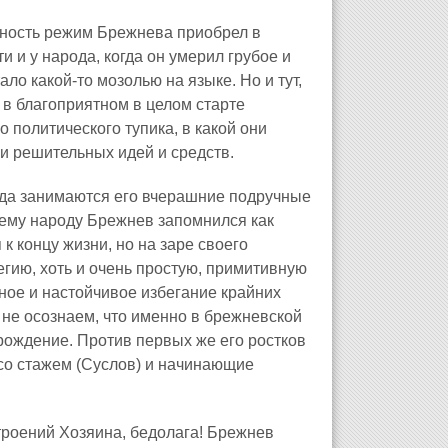
рность режим Брежнева приобрел в
и и у народа, когда он умерил грубое и
ло какой‑то мозолью на языке. Но и тут,
, в благоприятном в целом старте
политического тупика, в какой они
 и решительных идей и средств.
ыда занимаются его вчерашние подручные
шему народу Брежнев запомнился как
к концу жизни, но на заре своего
гию, хоть и очень простую, примитивную
ное и настойчивое избегание крайних
 не осознаем, что именно в брежневской
рождение. Против первых же его ростков
со стажем (Суслов) и начинающие
троений Хозяина, бедолага! Брежнев