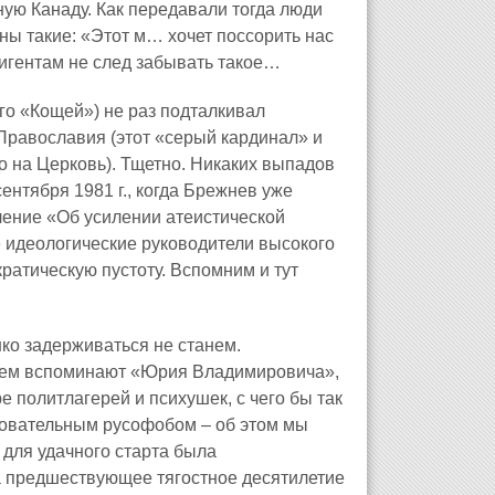
ную Канаду. Как передавали тогда люди
ы такие: «Этот м… хочет поссорить нас
игентам не след забывать такое…
го «Кощей») не раз подталкивал
Православия (этот «серый кардинал» и
о на Церковь). Тщетно. Никаких выпадов
ентября 1981 г., когда Брежнев уже
ление «Об усилении атеистической
е идеологические руководители высокого
кратическую пустоту. Вспомним и тут
ко задерживаться не станем.
ием вспоминают «Юрия Владимировича»,
ре политлагерей и психушек, с чего бы так
довательным русофобом – об этом мы
 для удачного старта была
За предшествующее тягостное десятилетие