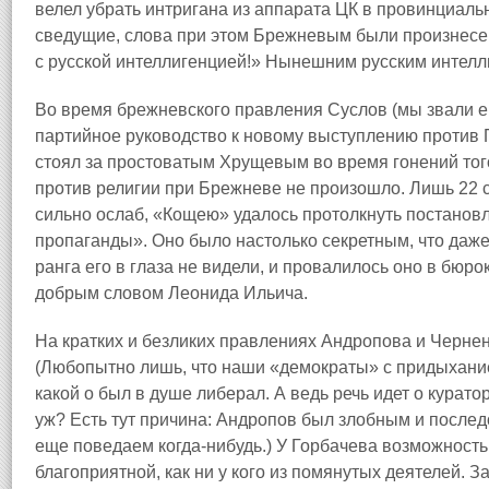
велел убрать интригана из аппарата ЦК в провинциаль
сведущие, слова при этом Брежневым были произнесен
с русской интеллигенцией!» Нынешним русским интелл
Во время брежневского правления Суслов (мы звали е
партийное руководство к новому выступлению против 
стоял за простоватым Хрущевым во время гонений тог
против религии при Брежневе не произошло. Лишь 22 с
сильно ослаб, «Кощею» удалось протолкнуть постанов
пропаганды». Оно было настолько секретным, что даж
ранга его в глаза не видели, и провалилось оно в бюро
добрым словом Леонида Ильича.
На кратких и безликих правлениях Андропова и Чернен
(Любопытно лишь, что наши «демократы» с придыхан
какой о был в душе либерал. А ведь речь идет о курато
уж? Есть тут причина: Андропов был злобным и после
еще поведаем когда‑нибудь.) У Горбачева возможность
благоприятной, как ни у кого из помянутых деятелей. 