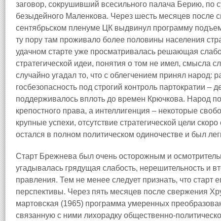
заговор, сокрушивший всесильного палача Берию, по с
безыдейного Маленкова. Через шесть месяцев после 
сентябрьском пленуме ЦК выдвинул программу подъема
ту пору там проживало более половины населения стра
удачном старте уже просматривалась решающая слабо
стратегической идеи, понятия о том не имел, смысла с
случайно угадал то, что с облегчением принял народ:
госбезопасность под строгий контроль партократии – 
поддерживалось вплоть до времен Крючкова. Народ по
крепостного права, а интеллигенция – некоторые своб
крупные успехи, отсутствие стратегической цели скоро 
остался в полном политическом одиночестве и был лег
Старт Брежнева был очень осторожным и осмотрительн
угадывалась грядущая слабость, нерешительность и вт
правления. Тем не менее следует признать, что старт 
перспективы. Через пять месяцев после свержения Х
мартовская (1965) программа умеренных преобразова
связанную с ними лихорадку общественно‑политическо