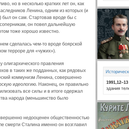
во, но в несколько кратких лет он, как
аследников Ленина, одним из которых (и
) был он сам. Стартовав вроде бы с
 соперникам, он повел дальнейшую
отом тоже хорошо известно.
нем сделалась чем‑то вроде боярской
ом терроре для «чужих»).
у олигархического правления
рхов в таких же подданных, как рядовых
Историческ
еский коммунизм Ленина, совершенно
1991,12–13
рскую идеологию. Наконец, он правильно
здания тел
илизовать все силы и в итоге одержал
ства народа (меньшинство было
 совершенно недооценен общественностью
сле смерти Сталина именно он возглавил