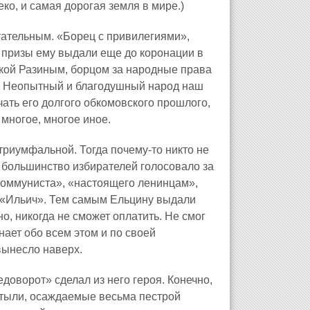
ко, и самая дорогая земля в мире.)
тательным. «Борец с привилегиями»,
 призы ему выдали еще до коронации в
ькой Разиным, борцом за народные права
в. Неопытный и благодушный народ наш
ечать его долгого обкомовского прошлого,
многое, многое иное.
триумфальной. Тогда почему‑то никто не
то большинство избирателей голосовало за
о коммуниста», «настоящего ленинцам»,
 «Ильич». Тем самым Ельцину выдали
о, никогда не сможет оплатить. Не смог
инает обо всем этом и по своей
 вынесло наверх.
доворот» сделал из него героя. Конечно,
астыли, осаждаемые весьма пестрой