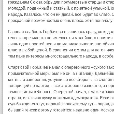
гражданам Союза обрыдли полумертвые старцы и стар
Молодой, подвижный и статный, с приятной улыбкой, 
народа. Казалось, что он ни делай, все будет во благо.
прекрасной возможностью очень плохо, хотя поначалу
Главная слабость Горбачева выявилась сразу, хотя да
генсека‑президента не имелось ни малейшего понятия 
лишь одно простейшее и до маниакальности настойчив
власти любой ценой. В сравнении с этим для него ничег
тем паче интересы многострадального народа, в особе
Старт свой Горбачев начал с опереточного «сухого зак
примечательной меры был не он, а Лигачев). Дальней
клятвы и заверения, уступки во все стороны за счет ин
товарищей по партии – все это хорошо известно, а пер
темные игры в Форосе. Опереттой начал, тем же и зако
страна, исключая кучку пожилых «демократов». Если о
судьба ждет его тут, первый звоночек ему тут – оправ
бывший генсек к этому готовится; недавно один моско