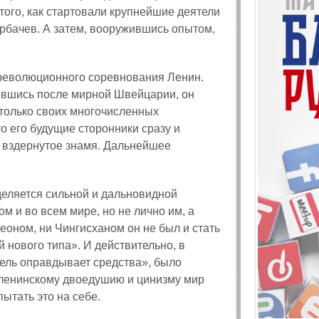
того, как стартовали крупнейшие деятели
орбачев. А затем, вооружившись опытом,
 революционного соревнования Ленин.
ревшись после мирной Швейцарии, он
 только своих многочисленных
то его будущие сторонники сразу и
 вздернутое знамя. Дальнейшее
деляется сильной и дальновидной
том и во всем мире, но не лично им, а
оном, ни Чингисханом он не был и стать
 нового типа». И действительно, в
цель оправдывает средства», было
о ленинскому двоедушию и цинизму мир
ытать это на себе.