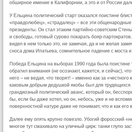
обширное имение в Калифорнии, а это и от России дале
У Ельцина политический старт оказался поистине блис
«правдолюбец», «страдалец» – все эти общенародные
президенты. Он стал этаким партийно‑советским Стен
и свободы, готовый сурово покарать бояр‑партократо
видел в нем только это, не замечая, да и не желая зам
сноса дома Ипатьева, сомнительное падение с моста и 
Победа Ельцина на выборах 1990 года была поистине 
обратил внимания (не осознают, кажется, и сейчас), ч
него – не ведая, что творят! – именно как за «честног
каковым добрым дедушкой якобы был для трудящихся
грандиозный политический аванс, который он, бесспорн
бы, если бы даже хотел, но он, небось, уже и не вспом
поверхностной натуре даже не понимает, что и как его
Далее ему опять крупно повезло. Убогий форосский «не
многое тут смахивало на уличный цирк: танки глупо з