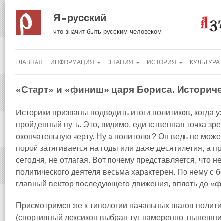
Я русский
что значит быть русским человеком
ГЛАВНАЯ
ИНФОРМАЦИЯ
ЗНАНИЯ
ИСТОРИЯ
КУЛЬТУРА
«Старт» и «финиш» царя Бориса. Историч
Историки призваны подводить итоги политиков, когда у
пройденный путь. Это, видимо, единственная точка зре
окончательную черту. Ну а политолог? Он ведь не может
порой затягивается на годы или даже десятилетия, а 
сегодня, не отлагая. Вот почему представляется, что н
политического деятеля весьма характерен. По нему с
главный вектор последующего движения, вплоть до «
Присмотримся же к типологии начальных шагов полити
(спортивный лексикон выбран туг намеренно: нынешний