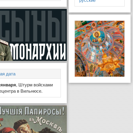
русские
ая дата
 января
, Штурм войсками
ецентра в Вильнюсе.