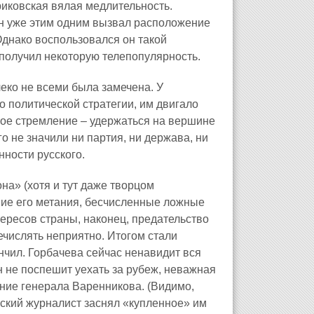
иковская вялая медлительность.
он уже этим одним вызвал расположение
 Однако воспользовался он такой
 получил некоторую телепопулярность.
леко не всеми была замечена. У
о политической стратегии, им двигало
ое стремление – удержаться на вершине
о не значили ни партия, ни держава, ни
нности русского.
она» (хотя и тут даже творцом
шие его метания, бесчисленные ложные
тересов страны, наконец, предательство
ечислять неприятно. Итогом стали
нчил. Горбачева сейчас ненавидит вся
н не поспешит уехать за рубеж, неважная
дание генерала Варенникова. (Видимо,
вский журналист заснял «купленное» им