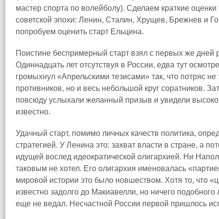
мастер спорта по волейболу). Сделаем краткие оценки 
советской эпохи: Ленин, Сталин, Хрущев, Брежнев и Г
попробуем оценить старт Ельцина.
Поистине беспримерный старт взял с первых же дней
Одиннадцать лет отсутствуя в России, едва тут осмот
громыхнул «Апрельскими тезисами» так, что потряс не
противников, но и весь небольшой круг соратников. За
повсюду услыхали желанный призыв и увидели высоко
известно.
Удачный старт, помимо личных качеств политика, опре
стратегией. У Ленина это: захват власти в стране, а по
идущей вослед идеократической олигархией. Ни Наполе
таковым не хотел. Его олигархия именовалась «партией
мировой истории это было новшеством. Хотя то, что «
известно задолго до Макиавелли, но ничего подобног
еще не ведал. Несчастной России первой пришлось исп