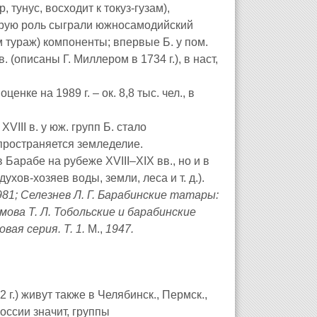
 тунус, восходит к токуз-гузам),
к-рую роль сыграли южносамодийский
гум тураж) компоненты; впервые Б. у пом.
 в. (описаны Г. Миллером в 1734 г.), в наст,
 оценке на 1989 г. – ок. 8,8 тыс. чел., в
VIII в. у юж. групп Б. стало
спространяется земледелие.
 Барабе на рубеже XVIII–XIX вв., но и в
хов-хозяев воды, земли, леса и т. д.).
981; Селезнев Л. Г. Барабинские татары:
ова Т. Л. Тобольские и барабинские
ая серия. Т. 1.
М.,
1947.
2 г.) живут также в Челябинск., Пермск.,
России значит, группы