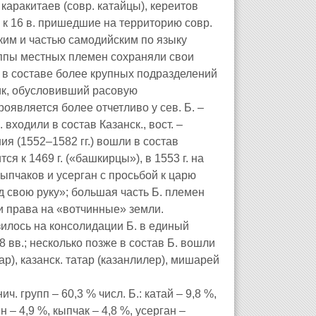
каракитаев (совр. катайцы), кереитов
; к 16 в. пришедшие на территорию совр.
им и частью самодийским по языку
уппы местных племен сохраняли свои
. в составе более крупных подразделений
лик, обусловивший расовую
оявляется более отчетливо у сев. Б. –
 входили в состав Казанск., вост. –
ия (1552–1582 гг.) вошли в состав
тся к 1469 г. («башкирцы»), в 1553 г. на
кыпчаков и усерган с просьбой к царю
д свою руку»; большая часть Б. племен
и права на «вотчинные» земли.
зилось на консолидации Б. в единый
 вв.; несколько позже в состав Б. вошли
ар), казанск. татар (казанлилер), мишарей
тнич. групп – 60,3 % числ. Б.: катай – 9,8 %,
н – 4,9 %, кыпчак – 4,8 %, усерган –