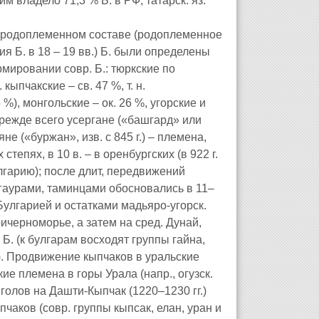
 им владело 71,3 % Б. в РФ, татарск. яз.
о родоплеменном составе (родоплеменное
 Б. в 18 – 19 вв.) Б. были определены
рмировании совр. Б.: тюркские по
кыпчакские – св. 47 %, т. н.
%), монгольские – ок. 26 %, угорские и
-прежде всего усергане («башгард» или
яне («буржан», изв. с 845 г.) – племена,
тепях, в 10 в. – в оренбургских (в 922 г.
лгарию); после длит, передвижений
гаурами, таминцами обосновались в 11–
Булгарией и остатками мадьяро-угорск.
ричерноморье, а затем на сред. Дунай,
 Б. (к булгарам восходят группы гайна,
). Продвижение кыпчаков в уральские
ие племена в горы Урала (напр., огузск.
голов на Дашти-Кыпчак (1220–1230 гг.)
аков (совр. группы кыпсак, елан, уран и