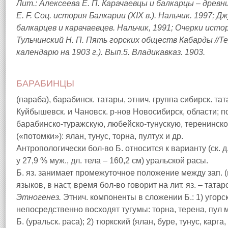
Лит.: Алексеева Е. П. Карачаевцы и балкарцы – древни
Е. F. Соц. история Балкарии (XIX в.). Нальчик. 1997; 
балкарцев и карачаевцев. Нальчик, 1991; Очерки истор
Тульчинский Н. П. Пять горских обществ Кабарды //Т
календарю на 1903 г.). Вып.5. Владикавказ. 1903.
БАРАБИНЦЫ
(параба), барабинск. татары, этнич. группа сибирск. та
Куйбышевск. и Чановск. р-нов Новосибирск, области; 
барабинско-туражскую, любейско-тунускую, теренинско-
(«потомки»): ялан, тунус, торна, пултух и др.
Антропологически бол-во Б. относится к варианту (ск. д. 
у 27,9 % муж., дл. тела – 160,2 см) уральской расы.
Б. яз. занимает промежуточное положение между зап. (в т
языков, в наст, время бол-во говорит на лит. яз. – татар
Этногенез.
Этнич. компоненты в сложении Б.: 1) угорс
непосредственно восходят тугумы: торна, терена, пул 
Б. (уральск. раса); 2) тюркский (ялан, буре, тунус, карга