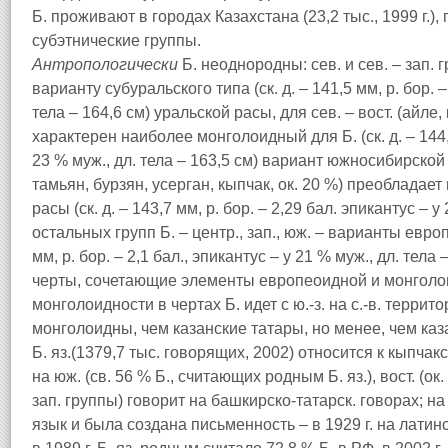
Б. проживают в городах Казахстана (23,2 тыс., 1999 г.
субэтнические группы.
Антропологически
Б. неоднородны: сев. и сев. – зап. г
варианту субуральского типа (ск. д. – 141,5 мм, р. бор. –
тела – 164,6 см) уральской расы, для сев. – вост. (айле,
характерен наиболее монголоидный для Б. (ск. д. – 144,1
23 % муж., дл. тела – 163,5 см) вариант южносибирской р
тамьян, бурзян, усерган, кыпчак, ок. 20 %) преоблада
расы (ск. д. – 143,7 мм, р. бор. – 2,29 бал. эпикантус – у 
остальных групп Б. – центр., зап., юж. – варианты европ
мм, р. бор. – 2,1 бал., эпикантус – у 21 % муж., дл. тела
черты, сочетающие элементы европеоидной и монголо
монголоидности в чертах Б. идет с ю.-з. на с.-в. терри
монголоидны, чем казанские татары, но менее, чем каз
Б. яз.(1379,7 тыс. говорящих, 2002) относится к кыпчак
на юж. (св. 56 % Б., считающих родным Б. яз.), вост. (ок. 
зап. группы) говорит на башкирско-татарск. говорах; н
язык и была создана письменность – в 1929 г. на латинск