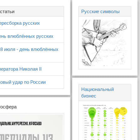
статьи
Русские символы
ересборка русских
день влюблённых русских
 8 июля - день влюблённых
ератора Николая II
овый удар по России
Национальный
бизнес
госфера