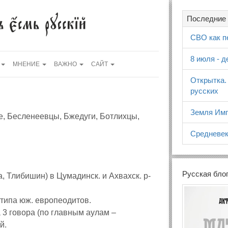
Последние 
СВО как п
8 июля - 
МНЕНИЕ
ВАЖНО
САЙТ
Открытка.
русских
Земля Имп
, Бесленеевцы, Бжедуги, Ботлихцы,
Средневек
Русская бло
да, Тлибишин) в Цумадинск. и Ахвахск. р-
 типа юж. европеодитов.
на 3 говора (по главным аулам –
й.