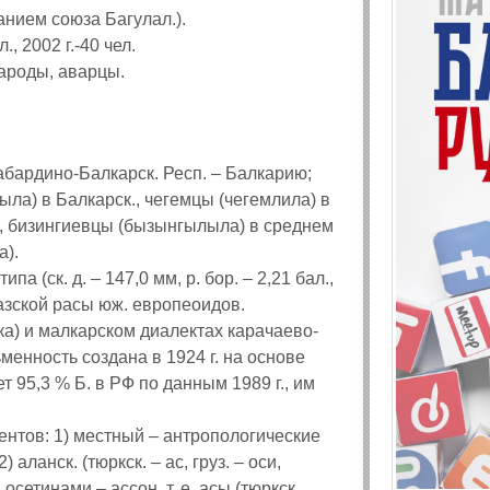
ванием союза Багулал.).
л., 2002 г.-40 чел.
народы, аварцы.
абардино-Балкарск. Респ. – Балкарию;
ыла) в Балкарск., чегемцы (чегемлила) в
х, бизингиевцы (бызынгылыла) в среднем
а).
а (ск. д. – 147,0 мм, р. бор. – 2,21 бал.,
вказской расы юж. европеоидов.
ыка) и малкарском диалектах карачаево-
ьменность создана в 1924 г. на основе
ает 95,3 % Б. в РФ по данным 1989 г., им
ентов: 1) местный – антропологические
аланск. (тюркск. – ас, груз. – оси,
осетинами – ассон, т. е. асы (тюркск.