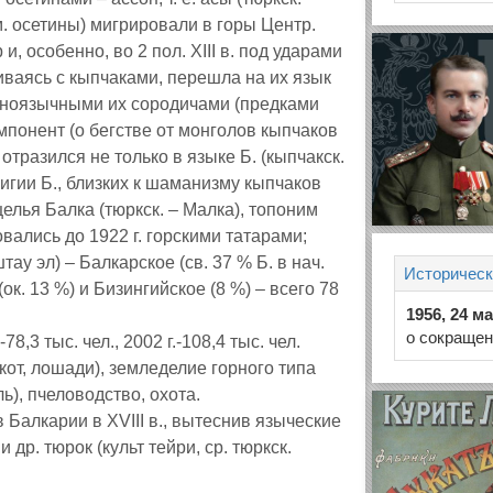
м. осетины) мигрировали в горы Центр.
р и, особенно, во 2 пол. XIII в. под ударами
иваясь с кыпчаками, перешла на их язык
аноязычными их сородичами (предками
омпонент (о бегстве от монголов кыпчаков
 отразился не только в языке Б. (кыпчакск.
лигии Б., близких к шаманизму кыпчаков
елья Балка (тюркск. – Малка), топоним
новались до 1922 г. горскими татарами;
тау эл) – Балкарское (св. 37 % Б. в нач.
Историческ
ок. 13 %) и Бизингийское (8 %) – всего 78
1956, 24 м
о сокращен
.-78,3 тыс. чел., 2002 г.-108,4 тыс. чел.
 скот, лошади), земледелие горного типа
ль), пчеловодство, охота.
 Балкарии в XVIII в., вытеснив языческие
 др. тюрок (культ тейри, ср. тюркск.