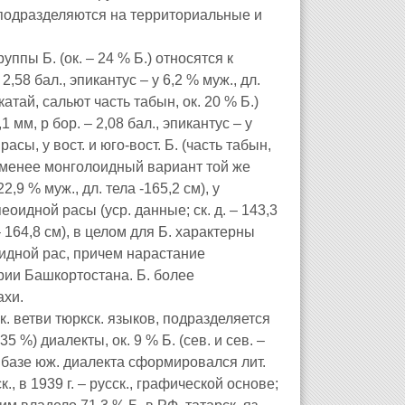
), подразделяются на территориальные и
руппы Б. (ок. – 24 % Б.) относятся к
 2,58 бал., эпикантус – у 6,2 % муж., дл.
 катай, сальют часть табын, ок. 20 % Б.)
 мм, р бор. – 2,08 бал., эпикантус – у
асы, у вост. и юго-вост. Б. (часть табын,
ет менее монголоидный вариант той же
22,9 % муж., дл. тела -165,2 см), у
еоидной расы (уср. данные; ск. д. – 143,3
 – 164,8 см), в целом для Б. характерны
идной рас, причем нарастание
тории Башкортостана. Б. более
ахи.
ск. ветви тюркск. языков, подразделяется
35 %) диалекты, ок. 9 % Б. (сев. и сев. –
а базе юж. диалекта сформировался лит.
., в 1939 г. – русск., графической основе;