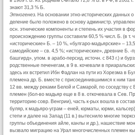
в 1989 г. Б. яз. родным считало 72,8 % Б. в РФ, в 2002 г.
знают 31,3 % Б.
Этногенез.
На основании этно-исторических данных 
деление было положено в основу администр. управления
осн. этнические компоненты и степень их участия в фо
происхождению группы составили 60,5 % числ. Б. (в т. ч. 
«исторические» Б. – 10 %, «булгаро-мадьярские» – 13,5 
самодийские – св. 4,5 %; «исторические», древние Б. 
башгирд», упом. в арабо-персид. источн. с 843 г.) и бурз
родственные печенегам, в 9 в. кочевали в приаральских с
здесь их встретил Ибн Фадлан на пути из Хорезма в Бу
племена др. Б. вместе с присоединившимися к ним тан
12 вв. между реками Белой и Самарой, по соседству с 
племен (бол-во мадьяр еще в 8 в. откочевала в Сев. П
территорию совр. Венгрии), часть к-рых вошла в состав
буляр, к мадьяро-уграм – еней, юрматы, юрми, кальсер
степи и далее на Запад (11 в.) вытеснило многие тюркск
группы объединения айле, канлы и др.), нашествие мон
вызвало миграцию на Урал многочисленных племен кыпч