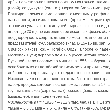
др.) и тюркизиро-вавшихся по языку монгольск. племен 
(гэрэй), салджиутов (сальют), меркитов (миркит-минцы)
Башкирии племена, смешавшись с местным угро-финск
населением, ассимилировали его (причем, нек-рые гр
этнонимы уваныш, терсяк, упей, тырнаклы, сырзы и др
вплоть до 20 в.), но изменив свой исконный физич. об
неоднородность совр. Б. (влияние местн. компонента пр
представителей субуральского типа). В 15–16 вв. зап. Б.
Сибирск. ханств, юж. – Ногайск. Орды, а после их паден
Московск. Руси; первое у пом. Б. в русск. источн. относи
Руси побывало посольство минцев, в 1556 г. – бурзян, 
освободить их от ногайской зависимости и принять «по
добровольно приняла русск. подданство, сохранив сво
Нахождение в составе одного гос-ва благотворно отра
народ, процесс которой в основном завершился в 17–18
группы калмыков (сарт-калмак), казахов (баюлы, казакт
(мишэрлер), марийцев (черемис).
Численность в РФ:
1926 г. – 712,9 тыс. чел. (в т. ч. 14 э
табын – 8,8 %, мин – 7,6 %, айле – 6 %, гайна -6%, бурзя