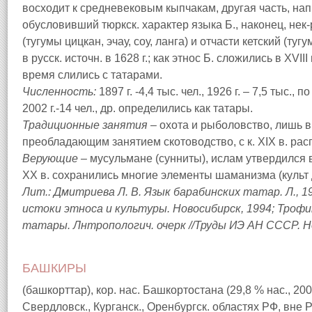
восходит к средневековым кыпчакам, другая часть, напр,
обусловивший тюркск. характер языка Б., наконец, не
(тугумы цицкан, эчау, соу, ланга) и отчасти кетский (ту
в русск. источн. в 1628 г.; как этнос Б. сложились в XVIII
время слились с татарами.
Численность:
1897 г. -4,4 тыс. чел., 1926 г. – 7,5 тыс., по
2002 г.-14 чел., др. определились как татары.
Традиционные занятия –
охота и рыболовство, лишь в X
преобладающим занятием скотоводство, с к. XIX в. ра
Верующие –
мусульмане (сунниты), ислам утвердился в
XX в. сохранились многие элементы шаманизма (культ ду
Лит.: Дмитриева Л. В. Язык барабинских татар. Л., 1
истоки этноса и культуры. Новосибирск, 1994; Трофим
татары. Лнтропологич. очерк //Труды ИЭ АН СССР. Нов
БАШКИРЫ
(башкорттар), кор. нас. Башкортостана (29,8 % нас., 200
Свердловск., Курганск., Оренбургск. областях РФ, вне 