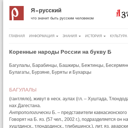
Я русский
что значит быть русским человеком
ГЛАВНАЯ
ИНФОРМАЦИЯ
ЗНАНИЯ
ИСТОРИЯ
КУЛЬТУРА
Коренные народы России на букву Б
Багулалы, Барабинцы, Башкиры, Бежтинцы, Бесермяне
Булагаты, Бурзяне, Буряты и Бухарцы
БАГУЛАЛЫ
(гантляло), живут в неск. аулах (гл. – Хуштада, Тлондо
нах Дагестана.
Антропологически
Б. – представители кавкасионского
Говорят на Б. яз. (57 чел., 2002 г.), подразделяется он 
хуштдинск., тлондодинск., тлибишинск.), лит. яз. аварски