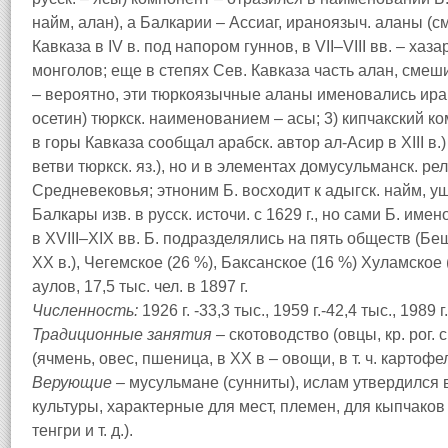
найм, алан), а Балкарии – Ассиаг, ираноязыч. аланы (с
Кавказа в IV в. под напором гуннов, в VII–VIII вв. – хаза
монголов; еще в степях Сев. Кавказа часть алан, смеш
– вероятно, эти тюркоязычные аланы именовались ир
осетин) тюркск. наименованием – асы; 3) кипчакский к
в горы Кавказа сообщал арабск. автор ал-Асир в XIII в.)
ветви тюркск. яз.), но и в элементах домусульманск. ре
Средневековья; этноним Б. восходит к адыгск. найм, ущ
Балкары изв. в русск. источи. с 1629 г., но сами Б. име
в XVIII–XIX вв. Б. подразделялись на пять обществ (Беш
XX в.), Чегемское (26 %), Баксанское (16 %) Хуламское (
аулов, 17,5 тыс. чел. в 1897 г.
Численность:
1926 г. -33,3 тыс., 1959 г.-42,4 тыс., 1989 г
Традиционные занятия –
скотоводство (овцы, кр. рог.
(ячмень, овес, пшеница, в XX в – овощи, в т. ч. картофе
Верующие –
мусульмане (сунниты), ислам утвердился в
культуры, характерные для мест, племен, для кыпчаков и
тенгри и т. д.).