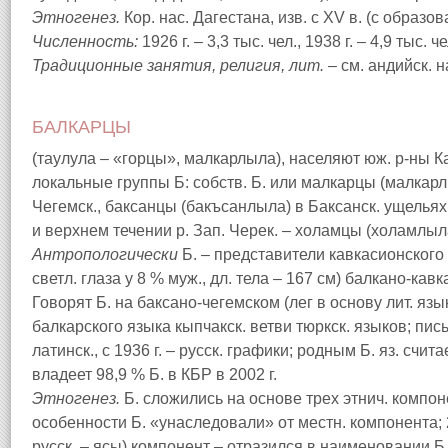
Этногенез.
Кор. нас. Дагестана, изв. с XV в. (с образо
Численность:
1926 г. – 3,3 тыс. чел., 1938 г. – 4,9 тыс. че
Традиционные занятия, религия, лит. –
см. андийск. 
БАЛКАРЦЫ
(таулула – «горцы», малкарлыла), населяют юж. р-ны К
локальные группы Б: собств. Б. или малкарцы (малкарл
Чегемск., баксанцы (бакъсанлыла) в Баксанск. ущелья
и верхнем течении р. Зап. Черек. – холамцы (холамлыл
Антропологически
Б. – представители кавкасионского тип
светл. глаза у 8 % муж., дл. тела – 167 см) балкано-ка
Говорят Б. на баксано-чегемском (лег в основу лит. яз
балкарского языка кыпчакск. ветви тюркск. языков; пис
латинск., с 1936 г. – русск. графики; родным Б. яз. счит
владеет 98,9 % Б. в КБР в 2002 г.
Этногенез.
Б. сложились на основе трех этнич. компон
особенности Б. «унаследовали» от местн. компонента; 2) 
русск. – ясы) компонент – отразился в наименовании Б. 