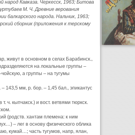
й народ Кавказа. Черкесск, 1963; Битова
Джуртубаев М. Ч. Древние верования
ии балкарского народа. Нальчик, 1963;
ерский сборник (приложения к терскому
тар, живут в основном в селах Барабинск.,
подразделяются на локальные группы –
чойскую, а группы – на тугумы
– 143,5 мм, р. бор. – 1,45 бал., эпикантус
. ч. кыпчакск.) и вост. ветвями тюркск.
ском.
кий (родств. хантам племена: к ним
мух…) – лег в основу физического облика
, аю, кумай…; часть тугумов, напр, ялан,