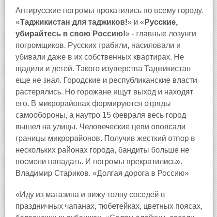
Антирусские погромы прокатились по всему городу.
«
Таджикистан для таджиков!
» и «
Русские,
убирайтесь в свою Россию!
» - главные лозунги
погромщиков. Русских грабили, насиловали и
убивали даже в их собственных квартирах. Hе
щадили и детей. Такого изуверства Таджикистан
еще не знал. Городские и республиканские власти
растерялись. Hо горожане ищут выход и находят
его. В микрорайонах формируются отряды
самообороны, а наутро 15 февраля весь город
вышел на улицы. Человеческие цепи опоясали
границы микрорайонов. Получив жесткий отпор в
нескольких районах города, бандиты больше не
посмели нападать. И погромы прекратились».
Владимир Стариков. «Долгая дорога в Россию»
«Иду из магазина и вижу толпу соседей в
праздничных чапанах, тюбетейках, цветных поясах,