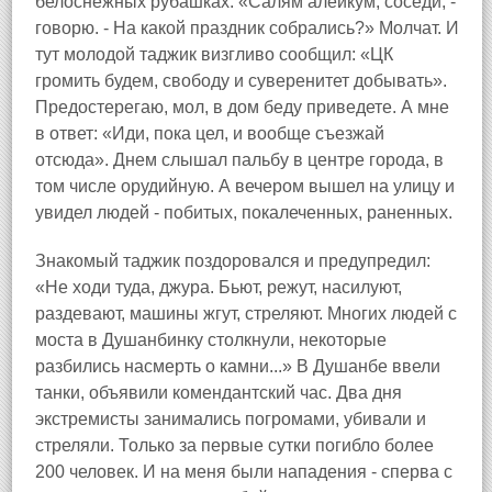
белоснежных рубашках. «Салям алейкум, соседи, -
говорю. - На какой праздник собрались?» Молчат. И
тут молодой таджик визгливо сообщил: «ЦК
громить будем, свободу и суверенитет добывать».
Предостерегаю, мол, в дом беду приведете. А мне
в ответ: «Иди, пока цел, и вообще съезжай
отсюда». Днем слышал пальбу в центре города, в
том числе орудийную. А вечером вышел на улицу и
увидел людей - побитых, покалеченных, раненных.
Знакомый таджик поздоровался и предупредил:
«Не ходи туда, джура. Бьют, режут, насилуют,
раздевают, машины жгут, стреляют. Многих людей с
моста в Душанбинку столкнули, некоторые
разбились насмерть о камни...» В Душанбе ввели
танки, объявили комендантский час. Два дня
экстремисты занимались погромами, убивали и
стреляли. Только за первые сутки погибло более
200 человек. И на меня были нападения - сперва с