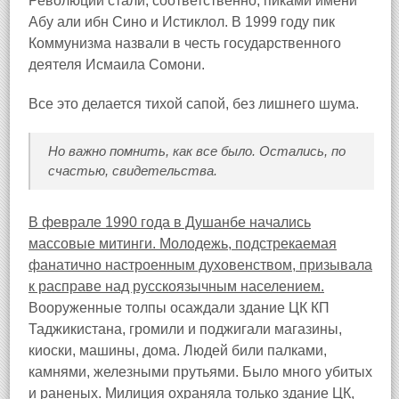
Революции стали, соответственно, пиками имени
Абу али ибн Сино и Истиклол. В 1999 году пик
Коммунизма назвали в честь государственного
деятеля Исмаила Сомони.
Все это делается тихой сапой, без лишнего шума.
Но важно помнить, как все было. Остались, по
счастью, свидетельства.
В феврале 1990 года в Душанбе начались
массовые митинги. Молодежь, подстрекаемая
фанатично настроенным духовенством, призывала
к расправе над русскоязычным населением.
Вооруженные толпы осаждали здание ЦК КП
Таджикистана, громили и поджигали магазины,
киоски, машины, дома. Людей били палками,
камнями, железными прутьями. Было много убитых
и раненых. Милиция охраняла только здание ЦК,