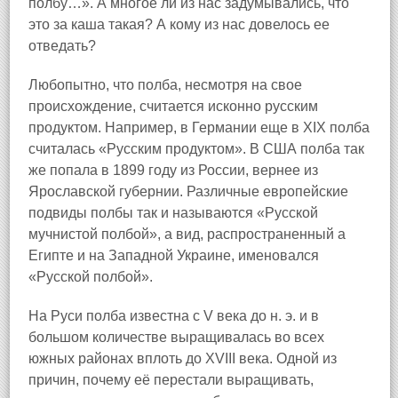
полбу…». А многое ли из нас задумывались, что
это за каша такая? А кому из нас довелось ее
отведать?
Любопытно, что полба, не
смотря на свое
происхождение, считается исконно русским
продуктом. Например, в Германии еще в XIX полба
считалась «Русским продуктом». В США полба так
же попала в 1899 году из России, вернее из
Ярославской губернии. Различные европейские
подвиды полбы так и называются «Русской
мучнистой полбой», а вид, распространенный а
Египте и на Западной Украине, именовался
«Русской полбой».
На Руси полба известна с V века до н. э. и в
большом количестве выращивалась во всех
южных районах вплоть до XVIII века. Одной из
причин, почему её перестали выращивать,