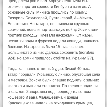
преодолели ров и вал. Корпус Леонтьева был
отряжен против крепости Кинбурн и взял ее. А
основные силы Миниха прошлись по Крыму.
Разорили Бахчисарай, Султансарай, Ак-Мечеть,
Евпаторию. Но татары, не принимая крупных
сражений, повели партизанскую войну. Жгли степи,
портили колодцы, клевали наскоками. От жары,
нехватки воды и фуража падали лошади, начались
болезни. Из строя выбыло 15 тыс. человек.
Большинство из них удалось сохранить (погибло
924), но армии пришлось отойти на Украину [77].
Тогда хан нанес ответный удар. Зимой 40 тыс.
татар прорвали Украинскую линию, опустошая села
и местечки. Войска были спешно подняты с зимних
квартир и выгнали степняков. По тревоге подняли
и казаков. Запорожцы под предводительством
кошевого
Ивана Малашевича
и донцы
Краснощекова напали на отходивших крымцев,