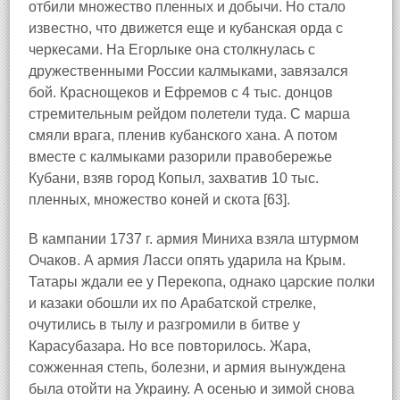
отбили множество пленных и добычи. Но стало
известно, что движется еще и кубанская орда с
черкесами. На Егорлыке она столкнулась с
дружественными России калмыками, завязался
бой. Краснощеков и Ефремов с 4 тыс. донцов
стремительным рейдом полетели туда. С марша
смяли врага, пленив кубанского хана. А потом
вместе с калмыками разорили правобережье
Кубани, взяв город Копыл, захватив 10 тыс.
пленных, множество коней и скота [63].
В кампании 1737 г. армия Миниха взяла штурмом
Очаков. А армия Ласси опять ударила на Крым.
Татары ждали ее у Перекопа, однако царские полки
и казаки обошли их по Арабатской стрелке,
очутились в тылу и разгромили в битве у
Карасубазара. Но все повторилось. Жара,
сожженная степь, болезни, и армия вынуждена
была отойти на Украину. А осенью и зимой снова