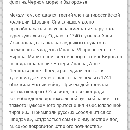
флот на Черном море) и Запорожье.
Между тем, оставался третий член антироссийской
коалиции, Швеция. Она слишком долго
прособиралась и не успела вмешаться в русско-
турецкую схватку. Однако в 1740 г. умерла Анна
Иоанновна, оставив наследником внучатого
племянника младенца Иоанна VI при регентстве
Бирона. Миних произвел переворот, сверг Бирона и
передал правление матери Иоанна, Анне
Леопольдовне. Шведы рассудили, что такая
кутерьма дает им все шансы на успех, и в 1741 г.
объявили России войну. Причем действовали
весьма коварно. Объявили, что воюют ради
«освобождения достохвальной русской нации… от
тяжкого чужеземного притеснения и бесчеловечной
тирании»! Призывали русских «соединиться со
шведами», «отдаваться сами и с имуществом под
высокое покровительство его величества» –