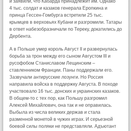
и заявили, что Кабарда принадлежит им. Однако
4 тыс. солдат и казаков генерала Еропкина и
принца Гессен-Гомбурга встретили 25 тыс.
крымцев в верховьях Кубани и разгромили. Татары
в ответ набезобразничали по Тереку, докатились до
Дербента.
А в Польше умер король Август II и развернулась
борьба за трон между его сыном Августом III и
русофобом Станиславом Лещинским –
ставленником Франции. Паны поддержали его.
Зазвучали антирусские лозунги. Но Россия
направила войска в поддержку Августа. В походе
участвовало 16 тыс. донских и украинских казаков.
В общем-то с тех пор, как Польшу разгромил
Алексей Михайлович, она так и не оправилась.
Выбыла из числа великих держав и стала
разменной монетой в чужих играх. И серьезной
боевой силы поляки не представляли. Адъютант