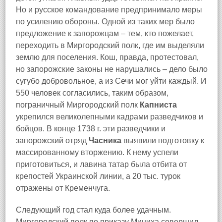
Но и русское командование предпринимало меры
по усилению обороны. Одной из таких мер было
предложение к запорожцам – тем, кто пожелает,
переходить в Миргородский полк, где им выделяли
землю для поселения. Кош, правда, протестовал,
но запорожские законы не нарушались – дело было
сугубо добровольное, а из Сечи мог уйти каждый. И
550 человек согласились, таким образом,
пограничный Миргородский полк
Капниста
укрепился великолепными кадрами разведчиков и
бойцов. В конце 1738 г. эти разведчики и
запорожский отряд
Часника
выявили подготовку к
массированному вторжению. К нему успели
приготовиться, и лавина татар была отбита от
крепостей Украинской линии, а 20 тыс. турок
отражены от Кременчуга.
Следующий год стал куда более удачным.
Миргородский полк по приказу Миниха совершил