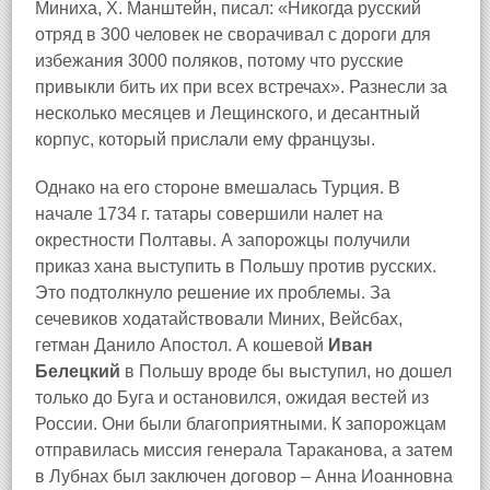
Миниха, Х. Манштейн, писал: «Никогда русский
отряд в 300 человек не сворачивал с дороги для
избежания 3000 поляков, потому что русские
привыкли бить их при всех встречах». Разнесли за
несколько месяцев и Лещинского, и десантный
корпус, который прислали ему французы.
Однако на его стороне вмешалась Турция. В
начале 1734 г. татары совершили налет на
окрестности Полтавы. А запорожцы получили
приказ хана выступить в Польшу против русских.
Это подтолкнуло решение их проблемы. За
сечевиков ходатайствовали Миних, Вейсбах,
гетман Данило Апостол. А кошевой
Иван
Белецкий
в Польшу вроде бы выступил, но дошел
только до Буга и остановился, ожидая вестей из
России. Они были благоприятными. К запорожцам
отправилась миссия генерала Тараканова, а затем
в Лубнах был заключен договор – Анна Иоанновна