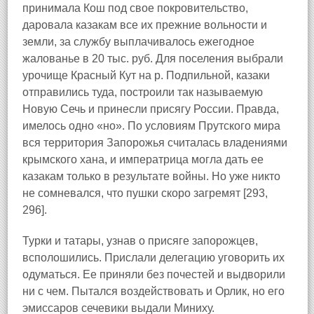
принимала Кош под свое покровительство,
даровала казакам все их прежние вольности и
земли, за службу выплачивалось ежегодное
жалованье в 20 тыс. руб. Для поселения выбрали
урочище Красный Кут на р. Подпильной, казаки
отправились туда, построили так называемую
Новую Сечь и принесли присягу России. Правда,
имелось одно «но». По условиям Прутского мира
вся территория Запорожья считалась владениями
крымского хана, и императрица могла дать ее
казакам только в результате войны. Но уже никто
не сомневался, что пушки скоро загремят [293,
296].
Турки и татары, узнав о присяге запорожцев,
всполошились. Прислали делегацию уговорить их
одуматься. Ее приняли без почестей и выдворили
ни с чем. Пытался воздействовать и Орлик, но его
эмиссаров сечевики выдали Миниху.