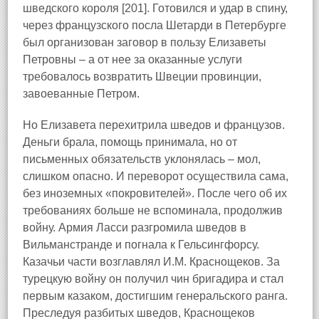
шведского короля [201]. Готовился и удар в спину,
через французского посла Шетарди в Петербурге
был организован заговор в пользу Елизаветы
Петровны – а от нее за оказанные услуги
требовалось возвратить Швеции провинции,
завоеванные Петром.
Но Елизавета перехитрила шведов и французов.
Деньги брала, помощь принимала, но от
письменных обязательств уклонялась – мол,
слишком опасно. И переворот осуществила сама,
без иноземных «покровителей». После чего об их
требованиях больше не вспоминала, продолжив
войну. Армия Ласси разгромила шведов в
Вильманстранде и погнала к Гельсингфорсу.
Казачьи части возглавлял И.М. Краснощеков. За
турецкую войну он получил чин бригадира и стал
первым казаком, достигшим генеральского ранга.
Преследуя разбитых шведов, Краснощеков