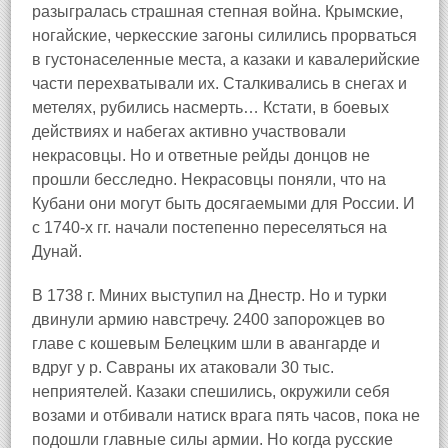
разыгралась страшная степная война. Крымские,
ногайские, черкесские загоны силились прорваться
в густонаселенные места, а казаки и кавалерийские
части перехватывали их. Сталкивались в снегах и
метелях, рубились насмерть… Кстати, в боевых
действиях и набегах активно участвовали
некрасовцы. Но и ответные рейды донцов не
прошли бесследно. Некрасовцы поняли, что на
Кубани они могут быть досягаемыми для России. И
с 1740-х гг. начали постепенно переселяться на
Дунай.
В 1738 г. Миних выступил на Днестр. Но и турки
двинули армию навстречу. 2400 запорожцев во
главе с кошевым Белецким шли в авангарде и
вдруг у р. Савраны их атаковали 30 тыс.
неприятелей. Казаки спешились, окружили себя
возами и отбивали натиск врага пять часов, пока не
подошли главные силы армии. Но когда русские