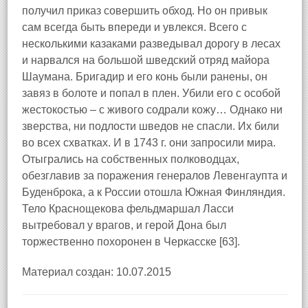
получил приказ совершить обход. Но он привык
сам всегда быть впереди и увлекся. Всего с
несколькими казаками разведывал дорогу в лесах
и нарвался на большой шведский отряд майора
Шаумана. Бригадир и его конь были ранены, он
завяз в болоте и попал в плен. Убили его с особой
жестокостью – с живого содрали кожу… Однако ни
зверства, ни подлости шведов не спасли. Их били
во всех схватках. И в 1743 г. они запросили мира.
Отыгрались на собственных полководцах,
обезглавив за поражения генералов Левенгаупта и
Буденброка, а к России отошла Южная Финляндия.
Тело Краснощекова фельдмаршал Ласси
вытребовал у врагов, и герой Дона был
торжественно похоронен в Черкасске [63].
Материал создан: 10.07.2015