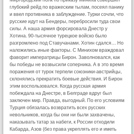
глубокий рейд по вражеским тылам, посеял панику
и ввел противника в заблуждение. Турки сочли, что
русские идут на Бендеры, перебросили туда свои
силы. А наша армия форсировала Днестр у
Хотина. 90-тысячное турецкое войско было
разгромлено под Ставучанами. Хотин сдался… Но
наложились иные факторы. С Минихом враждовал
фаворит императрицы Бирон. Заволновался, как
бы победы не возвысили соперника. А в это время
поражения от турок терпели союзники-австрийцы,
склонялись прекратить боевые действия. И Бирон
этим воспользовался. Когда русская армия
побеждала на Днестре, в Белграде вдруг был
заключен мир. Правда, выгодный. По его условиям
Турция обязалась возвратить всех русских
невольников, когда бы они ни были захвачены,
наказывать татар за набеги, к России отходили
Кабарда, Азов (без права укреплять его и иметь