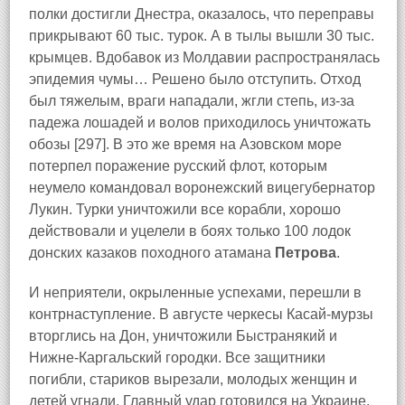
полки достигли Днестра, оказалось, что переправы
прикрывают 60 тыс. турок. А в тылы вышли 30 тыс.
крымцев. Вдобавок из Молдавии распространялась
эпидемия чумы… Решено было отступить. Отход
был тяжелым, враги нападали, жгли степь, из-за
падежа лошадей и волов приходилось уничтожать
обозы [297]. В это же время на Азовском море
потерпел поражение русский флот, которым
неумело командовал воронежский вицегубернатор
Лукин. Турки уничтожили все корабли, хорошо
действовали и уцелели в боях только 100 лодок
донских казаков походного атамана
Петрова
.
И неприятели, окрыленные успехами, перешли в
контрнаступление. В августе черкесы Касай-мурзы
вторглись на Дон, уничтожили Быстранякий и
Нижне-Каргальский городки. Все защитники
погибли, стариков вырезали, молодых женщин и
детей угнали. Главный удар готовился на Украине.