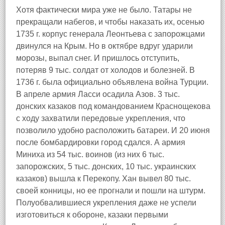
Хотя фактически мира уже не было. Татары не
прекращали набегов, и чтобы наказать их, осенью
1735 г. корпус генерала Леонтьева с запорожцами
двинулся на Крым. Но в октябре вдруг ударили
морозы, выпал снег. И пришлось отступить,
потеряв 9 тыс. солдат от холодов и болезней. В
1736 г. была официально объявлена война Турции.
В апреле армия Ласси осадила Азов. 3 тыс.
донских казаков под командованием Краснощекова
с ходу захватили передовые укрепления, что
позволило удобно расположить батареи. И 20 июня
после бомбардировки город сдался. А армия
Миниха из 54 тыс. воинов (из них 6 тыс.
запорожских, 5 тыс. донских, 10 тыс. украинских
казаков) вышла к Перекопу. Хан вывел 80 тыс.
своей конницы, но ее прогнали и пошли на штурм.
Полуобвалившиеся укрепления даже не успели
изготовиться к обороне, казаки первыми