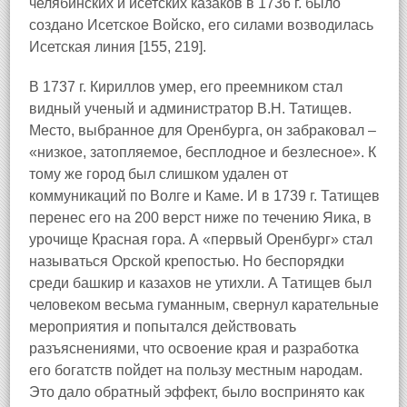
челябинских и исетских казаков в 1736 г. было
создано Исетское Войско, его силами возводилась
Исетская линия [155, 219].
В 1737 г. Кириллов умер, его преемником стал
видный ученый и администратор В.Н. Татищев.
Место, выбранное для Оренбурга, он забраковал –
«низкое, затопляемое, бесплодное и безлесное». К
тому же город был слишком удален от
коммуникаций по Волге и Каме. И в 1739 г. Татищев
перенес его на 200 верст ниже по течению Яика, в
урочище Красная гора. А «первый Оренбург» стал
называться Орской крепостью. Но беспорядки
среди башкир и казахов не утихли. А Татищев был
человеком весьма гуманным, свернул карательные
мероприятия и попытался действовать
разъяснениями, что освоение края и разработка
его богатств пойдет на пользу местным народам.
Это дало обратный эффект, было воспринято как