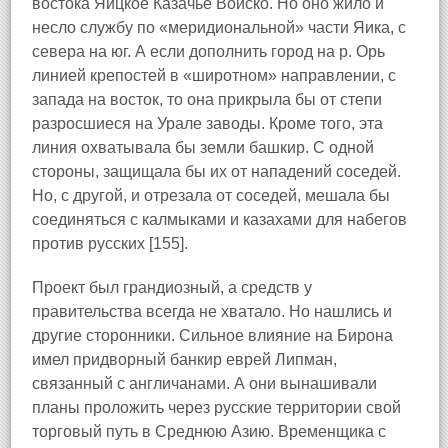
востока Яицкое Казачье Войско. Но оно жило и
несло службу по «меридиональной» части Яика, с
севера на юг. А если дополнить город на р. Орь
линией крепостей в «широтном» направлении, с
запада на восток, то она прикрыла бы от степи
разросшиеся на Урале заводы. Кроме того, эта
линия охватывала бы земли башкир. С одной
стороны, защищала бы их от нападений соседей.
Но, с другой, и отрезала от соседей, мешала бы
соединяться с калмыками и казахами для набегов
против русских [155].
Проект был грандиозный, а средств у
правительства всегда не хватало. Но нашлись и
другие сторонники. Сильное влияние на Бирона
имел придворный банкир еврей Липман,
связанный с англичанами. А они вынашивали
планы проложить через русские территории свой
торговый путь в Среднюю Азию. Временщика с