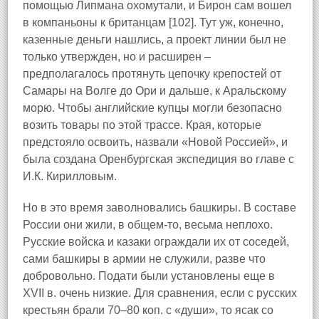
помощью Липмана охомутали, и Бирон сам вошел
в компаньоны к британцам [102]. Тут уж, конечно,
казенные деньги нашлись, а проект линии был не
только утвержден, но и расширен –
предполагалось протянуть цепочку крепостей от
Самары на Волге до Ори и дальше, к Аральскому
морю. Чтобы английские купцы могли безопасно
возить товары по этой трассе. Края, которые
предстояло освоить, назвали «Новой Россией», и
была создана Оренбургская экспедиция во главе с
И.К. Кирилловым.
Но в это время заволновались башкиры. В составе
России они жили, в общем-то, весьма неплохо.
Русские войска и казаки ограждали их от соседей,
сами башкиры в армии не служили, разве что
добровольно. Подати были установлены еще в
XVII в. очень низкие. Для сравнения, если с русских
крестьян брали 70–80 коп. с «души», то ясак со