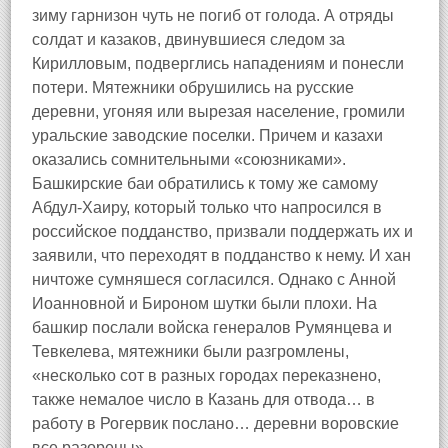
зиму гарнизон чуть не погиб от голода. А отряды
солдат и казаков, двинувшиеся следом за
Кирилловым, подверглись нападениям и понесли
потери. Мятежники обрушились на русские
деревни, угоняя или вырезая население, громили
уральские заводские поселки. Причем и казахи
оказались сомнительными «союзниками».
Башкирские баи обратились к тому же самому
Абдул-Хаиру, который только что напросился в
российское подданство, призвали поддержать их и
заявили, что переходят в подданство к нему. И хан
ничтоже сумняшеся согласился. Однако с Анной
Иоанновной и Бироном шутки были плохи. На
башкир послали войска генералов Румянцева и
Тевкелева, мятежники были разгромлены,
«несколько сот в разных городах переказнено,
также немалое число в Казань для отвода… в
работу в Рогервик послано… деревни воровские
все разорены».