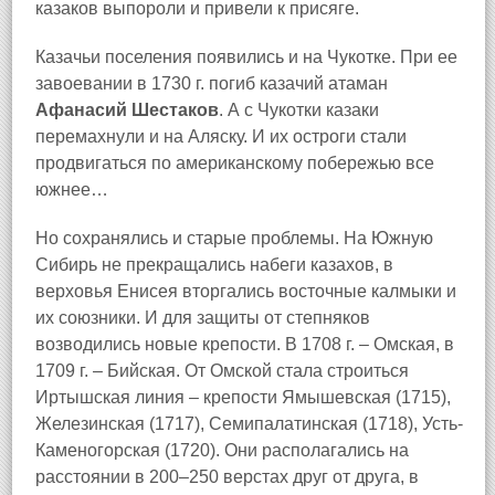
казаков выпороли и привели к присяге.
Казачьи поселения появились и на Чукотке. При ее
завоевании в 1730 г. погиб казачий атаман
Афанасий Шестаков
. А с Чукотки казаки
перемахнули и на Аляску. И их остроги стали
продвигаться по американскому побережью все
южнее…
Но сохранялись и старые проблемы. На Южную
Сибирь не прекращались набеги казахов, в
верховья Енисея вторгались восточные калмыки и
их союзники. И для защиты от степняков
возводились новые крепости. В 1708 г. – Омская, в
1709 г. – Бийская. От Омской стала строиться
Иртышская линия – крепости Ямышевская (1715),
Железинская (1717), Семипалатинская (1718), Усть-
Каменогорская (1720). Они располагались на
расстоянии в 200–250 верстах друг от друга, в