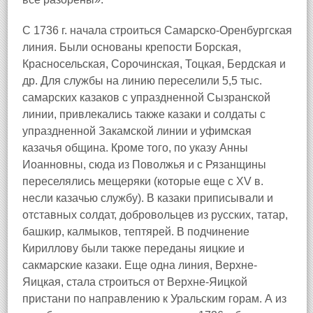
С 1736 г. начала строиться Самарско-Оренбургская
линия. Были основаны крепости Борская,
Красносельская, Сорочинская, Тоцкая, Бердская и
др. Для службы на линию переселили 5,5 тыс.
самарских казаков с упраздненной Сызранской
линии, привлекались также казаки и солдаты с
упраздненной Закамской линии и уфимская
казачья община. Кроме того, по указу Анны
Иоанновны, сюда из Поволжья и с Рязанщины
переселялись мещеряки (которые еще с XV в.
несли казачью службу). В казаки приписывали и
отставных солдат, добровольцев из русских, татар,
башкир, калмыков, тептярей. В подчинение
Кириллову были также переданы яицкие и
сакмарские казаки. Еще одна линия, Верхне-
Яицкая, стала строиться от Верхне-Яицкой
пристани по направлению к Уральским горам. А из