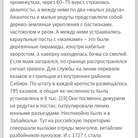
промежутках, через 60–75 верст, строились
аванпосты, а между ними по два «малых редута».
Аванпосты и малые редуты представляли собой
дерево-земляные укрепления с бастионами,
частоколом и рвом. А между ними устраивались
караульные посты с «маяками» – это были
деревянные пирамиды, изнутри набитые
хворостом, а наверху находилась бочка со смолой.
Если маяк загорался, по границе распространялся
сигнал тревоги. Для службы на линии перевели
казаков и стрельцов из внутренних районов
Сибири. По штату в каждой крепости размещалось
785 казаков, а общая их численность была
установлена в 8 тыс. [19] Они посменно дежурили
на редутах и постах, патрулировали линию
конными разъездами. Неспокойно было и в
Забайкалье. Тут на российскую территорию
совершали вылазки отряды монголов, китайских
разбойников-хунхузов. И с 1727 г. стала