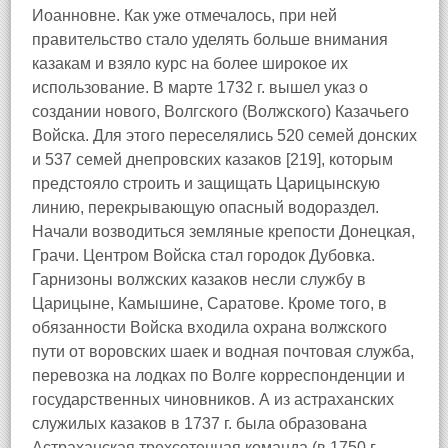
Иоанновне. Как уже отмечалось, при ней
правительство стало уделять больше внимания
казакам и взяло курс на более широкое их
использование.
В марте 1732 г. вышел указ о
создании нового, Волгского (Волжского) Казачьего
Войска. Для этого переселялись 520 семей донских
и 537 семей днепровских казаков
[219], которым
предстояло строить и защищать Царицынскую
линию, перекрывающую опасный водораздел.
Начали возводиться земляные крепости Донецкая,
Грачи. Центром Войска стал городок Дубовка.
Гарнизоны волжских казаков несли службу в
Царицыне, Камышине, Саратове. Кроме того, в
обязанности Войска входила охрана волжского
пути от воровских шаек и водная почтовая служба,
перевозка на лодках по Волге корреспонденции и
государственных чиновников.
А из астраханских
служилых казаков в 1737 г. была образована
Астраханская трехсотенная команда (в 1750 г.