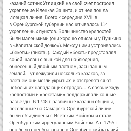
казачий сотник
Углицкий
на свой счет построил
укрепление Илецкая Защита, и от нее пошла
Илецкая линия. Всего к середине XVIII в.
в Оренбургской губернии насчитывалось 114
укрепленных пунктов. Большинство крепостей
были маленькими (они хорошо описаны у Пушкина
в «Капитанской дочке»). Между ними устраивались
«бекеты» (пикеты). Каждый «бекет» представлял
собой шалаш с вышкой для наблюдения,
обнесенный двойным плетнем, засыпанным
землей. Тут дежурили несколько казаков, за
плетнем они могли укрыться и отстреляться от
небольших нападающих отрядов… А связь между
крепостями и «бекетами» поддерживали конные
разъезды.
В 1748 г. различные казачьи общины,
поселенные на Самарско-Оренбургской линии,
были объединены с Исетским Войском и стали
Оренбургским иррегулярным Войском. А в 1755 г.
оно было преобразовано в Оренбургский казачий