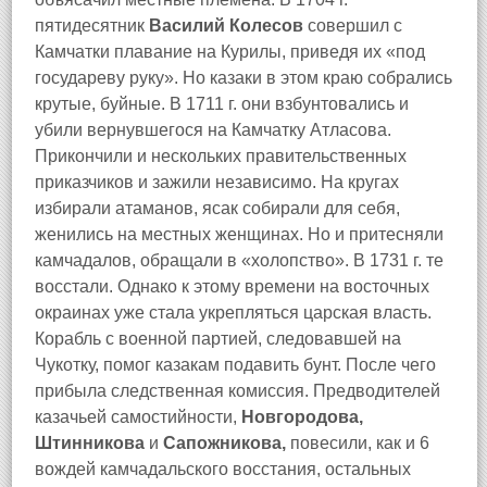
пятидесятник
Василий Колесов
совершил с
Камчатки плавание на Курилы, приведя их «под
государеву руку». Но казаки в этом краю собрались
крутые, буйные. В 1711 г. они взбунтовались и
убили вернувшегося на Камчатку Атласова.
Прикончили и нескольких правительственных
приказчиков и зажили независимо. На кругах
избирали атаманов, ясак собирали для себя,
женились на местных женщинах. Но и притесняли
камчадалов, обращали в «холопство». В 1731 г. те
восстали. Однако к этому времени на восточных
окраинах уже стала укрепляться царская власть.
Корабль с военной партией, следовавшей на
Чукотку, помог казакам подавить бунт. После чего
прибыла следственная комиссия. Предводителей
казачьей самостийности,
Новгородова,
Штинникова
и
Сапожникова,
повесили, как и 6
вождей камчадальского восстания, остальных