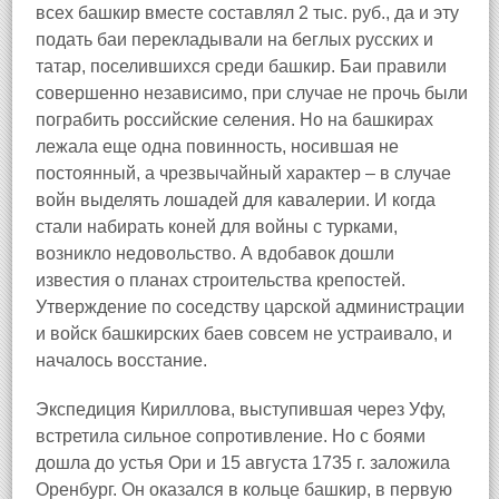
всех башкир вместе составлял 2 тыс. руб., да и эту
подать баи перекладывали на беглых русских и
татар, поселившихся среди башкир. Баи правили
совершенно независимо, при случае не прочь были
пограбить российские селения. Но на башкирах
лежала еще одна повинность, носившая не
постоянный, а чрезвычайный характер – в случае
войн выделять лошадей для кавалерии. И когда
стали набирать коней для войны с турками,
возникло недовольство. А вдобавок дошли
известия о планах строительства крепостей.
Утверждение по соседству царской администрации
и войск башкирских баев совсем не устраивало, и
началось восстание.
Экспедиция Кириллова, выступившая через Уфу,
встретила сильное сопротивление. Но с боями
дошла до устья Ори и 15 августа 1735 г. заложила
Оренбург. Он оказался в кольце башкир, в первую