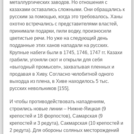
металлургических заводов. Но отношения с
казахами оставались сложными. Они обращались к
русским за помощью, когда это требовалось. Ханы
охотно встречались с представителями властей,
принимали подарки, пили водку, произносили
цветистые речи. Но уже на следующий день
подданные этих ханов нападали на русских.
Крупные набеги были в 1745, 1746, 1747 гг. Казахи
грабили, угоняли скот и открыли для себя
«выгодный промысел», захватывая пленных и
продавая в Хиву. Согласно челобитной одного
выходца из плена, в Хиве находилось 5 тыс.
русских невольников [155].
И чтобы противодействовать нападениям,
строились новые линии – Нижне-Яицкая (9
крепостей и 18 форпостов), Самарская (9
крепостей и 3 редута), Сакмарская (10 крепостей и
2 редута). Для обороны соляных месторождений