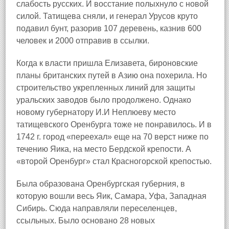
слабость русских. И восстание полыхнуло с новой
силой. Татищева сняли, и генерал Урусов круто
подавил бунт, разорив 107 деревень, казнив 600
человек и 2000 отправив в ссылки.
Когда к власти пришла Елизавета, бироновские
планы британских путей в Азию она похерила. Но
строительство укрепленных линий для защиты
уральских заводов было продолжено. Однако
новому губернатору И.И Неплюеву место
татищевского Оренбурга тоже не понравилось. И в
1742 г. город «переехал» еще на 70 верст ниже по
течению Яика, на место Бердской крепости. А
«второй Оренбург» стал Красногорской крепостью.
Была образована Оренбургская губерния, в
которую вошли весь Яик, Самара, Уфа, Западная
Сибирь. Сюда направляли переселенцев,
ссыльных. Было основано 28 новых