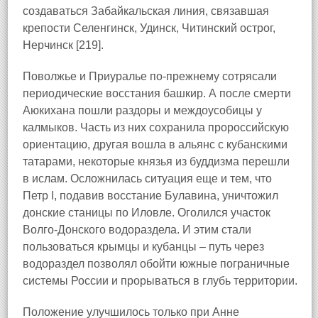
создаваться Забайкальская линия, связавшая
крепости Селенгинск, Удинск, Читинский острог,
Нерчинск [219].
Поволжье и Приуралье по-прежнему сотрясали
периодические восстания башкир. А после смерти
Аюкихана пошли раздоры и междоусобицы у
калмыков. Часть из них сохранила пророссийскую
ориентацию, другая вошла в альянс с кубанскими
татарами, некоторые князья из буддизма перешли
в ислам. Осложнилась ситуация еще и тем, что
Петр I, подавив восстание Булавина, уничтожил
донские станицы по Иловле. Оголился участок
Волго-Донского водораздела. И этим стали
пользоваться крымцы и кубанцы – путь через
водораздел позволял обойти южные пограничные
системы России и прорываться в глубь территории.
Положение улучшилось только при Анне