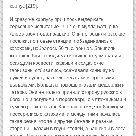
корпус
[219].
И сразу же корпусу пришлось выдержать
серьезное испытание. В 1755 г. мулла Батырша
Алеев взбунтовал башкир. Они погромили русские
поселки, почтовые станции и объединились с
казахами, набралось 50 тыс. воинов. Закипели
жестокие бои, отряды мятежников штурмовали и
осаждали крепости, казачьи и солдатские
гарнизоны отбивались, осаживали конницу из
ружей и пушек, рассеивали атаки встречными
вылазками. Большую помощь оказали мещеряки и
татары. Они не только приняли сторону русских в
боях, но и вступили в переговоры с мятежниками и
сумели расколоть их. Кончилось тем, что башкиры
поссорились с казахами, и между ними началась
такая резня, что те и другие бежали в разные
стороны – казахи в глубь степей, а башкиры в леса
и горы. После чего принесли повинную. Батырша