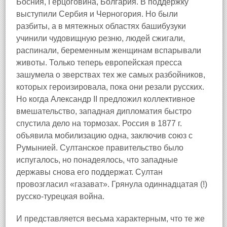
Босния, Герцоговина, Болгария. В поддержку
выступили Сербия и Черногория. Но были
разбиты, а в мятежных областях башибузуки
учинили чудовищную резню, людей сжигали,
распинали, беременным женщинам вспарывали
животы. Только теперь европейская пресса
зашумела о зверствах тех же самых разбойников,
которых героизировала, пока они резали русских.
Но когда Александр II предложил коллективное
вмешательство, западная дипломатия быстро
спустила дело на тормозах. Россия в 1877 г.
объявила мобилизацию одна, заключив союз с
Румынией. Султанское правительство было
испугалось, но понадеялось, что западные
державы снова его поддержат. Султан
провозгласил «газават». Грянула одиннадцатая (!)
русско-турецкая война.
И представляется весьма характерным, что те же