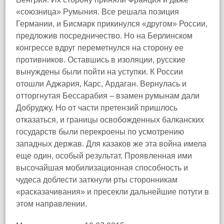
«союзница» Румыния. Все решала позиция
Германии, и Бисмарк прикинулся «другом» России,
предложив посредничество. Но на Берлинском
конгрессе вдруг переметнулся на сторону ее
противников. Оставшись в изоляции, русские
вынуждены были пойти на уступки. К России
отошли Аджария, Карс, Ардаган. Вернулась и
отторгнутая Бессарабия – взамен румынам дали
Добруджу. Но от части претензий пришлось
отказаться, и границы освобожденных балканских
государств были перекроены по усмотрению
западных держав. Для казаков же эта война имела
еще один, особый результат. Проявленная ими
высочайшая мобилизационная способность и
чудеса доблести заткнули рты сторонникам
«расказачивания» и пресекли дальнейшие потуги в
этом направлении.