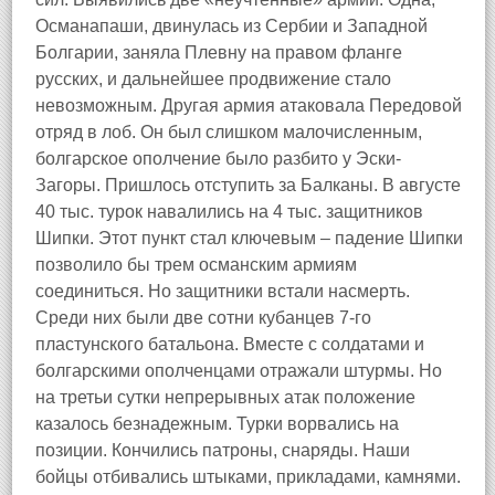
Османапаши, двинулась из Сербии и Западной
Болгарии, заняла Плевну на правом фланге
русских, и дальнейшее продвижение стало
невозможным. Другая армия атаковала Передовой
отряд в лоб. Он был слишком малочисленным,
болгарское ополчение было разбито у Эски-
Загоры. Пришлось отступить за Балканы. В августе
40 тыс. турок навалились на 4 тыс. защитников
Шипки. Этот пункт стал ключевым – падение Шипки
позволило бы трем османским армиям
соединиться. Но защитники встали насмерть.
Среди них были две сотни кубанцев 7-го
пластунского батальона. Вместе с солдатами и
болгарскими ополченцами отражали штурмы. Но
на третьи сутки непрерывных атак положение
казалось безнадежным. Турки ворвались на
позиции. Кончились патроны, снаряды. Наши
бойцы отбивались штыками, прикладами, камнями.