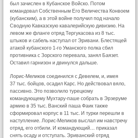
был зачислен в Кубанское Войско. Потом
командовал Собственным Его Величества Конвоем
(кубанским), а в этой войне получил под начало
Сводную Кавказскую кавалерийскую дивизию. На
левом же фланге отряд Тергукасова из 8 тыс.
штыков и сабель наступал от Эривани. Блестящей
атакой кубанского 1-го Уманского полка сбил
противника с Зорского перевала, занял Баязет.
Оставил гарнизон и двинулся дальше.
Лорис-Меликов соединился с Девелем, и, имея
37 тыс. бойцов, осадил Карс. Но действовал вяло,
пассивно. Это позволило турецкому
командующему Мухтару-паше собрать в Эрзеруме
армию в 35 тыс. Ванский паша Фаик также
сформировал корпус в 11 тыс. И турки перешли в
наступление. Лорис-Меликов выслал им навстречу
отряд, его отбили. И командующий… приказал
снять осаду и отступать. Эриванский отряд