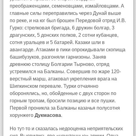
преображенцами, семеновцами, измайловцами. А
главные силы переправились через Дунай выше
по реке, и на юг был брошен Передовой отряд И.В.
Гурко: стрелковая бригада, 6 дружин болгар, 3
драгунских, 5 донских полков, 2 сотни кубанцев,
сотня уральцев и 5 батарей. Казаки шли в
авангарде. Атаками в пики опрокидывали скопища
башибузуков, разгоняли гарнизоны. Заняв
древнюю столицу Болгарии Тырново, отряд
устремился на Балканы. Совершив по жаре 120-
верстный марш, атаковал укрепления врага на
Шипкинском перевале. Турки отчаянно
оборонялись, но, обойденные с двух сторон по
горным тропам, бросили позицию и все пушки.
Первой проникла за Балканы казачья полусотня
хорунжего
Дукмасова
.
Но тут-то и сказалась недооценка неприятельских
сил. Выявились две «неучтенные» армии. Одна,