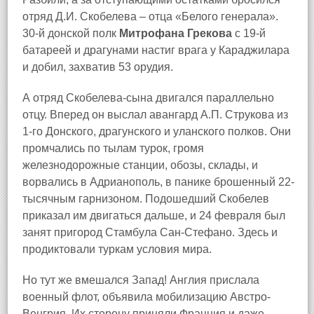
отряд Д.И. Скобелева – отца «Белого генерала».
30-й донской полк
Митрофана Грекова
с 19-й
батареей и драгунами настиг врага у Караджилара
и добил, захватив 53 орудия.
А отряд Скобелева-сына двигался параллельно
отцу. Вперед он выслал авангард А.П. Струкова из
1-го Донского, драгунского и уланского полков. Они
промчались по тылам турок, громя
железнодорожные станции, обозы, склады, и
ворвались в Адрианополь, в панике брошенный 22-
тысячным гарнизоном. Подошедший Скобелев
приказал им двигаться дальше, и 24 февраля был
занят пригород Стамбула Сан-Стефано. Здесь и
продиктовали туркам условия мира.
Но тут же вмешался Запад! Англия прислала
военный флот, объявила мобилизацию Австро-
Венгрия. Их сторону приняли Франция и даже