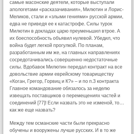
самые масонские деятели, которые выступали
апологетами «расказачивания», Милютин и Лорис-
Меликов, стали и «злыми гениями» русской армии,
едва не приведя ее к катастрофе. Силы турок
Милютин в докладах царю преуменьшил втрое. А
их боеспособность объявил нулевой. Убедил, что
война будет легкой прогулкой. По планам,
разработанным им же, на главных направлениях
сосредотачивались совершенно недостаточные
силы. Вдобавок Милютин передал контракт на все
довольствие армии еврейскому товариществу
«Коган, Грегор, Горвиц и К?» – и по п.3 контракта
Главное командование обязалось за неделю
извещать поставщиков о перемещениях частей и
соединений [77]! Если назвать это не изменой, то…
как же еще назвать?
Между тем османские части были прекрасно
обучены и вооружены лучше русских. И в то же