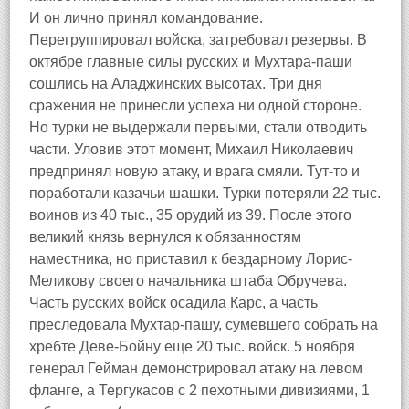
И он лично принял командование.
Перегруппировал войска, затребовал резервы. В
октябре главные силы русских и Мухтара-паши
сошлись на Аладжинских высотах. Три дня
сражения не принесли успеха ни одной стороне.
Но турки не выдержали первыми, стали отводить
части. Уловив этот момент, Михаил Николаевич
предпринял новую атаку, и врага смяли. Тут-то и
поработали казачьи шашки. Турки потеряли 22 тыс.
воинов из 40 тыс., 35 орудий из 39. После этого
великий князь вернулся к обязанностям
наместника, но приставил к бездарному Лорис-
Меликову своего начальника штаба Обручева.
Часть русских войск осадила Карс, а часть
преследовала Мухтар-пашу, сумевшего собрать на
хребте Деве-Бойну еще 20 тыс. войск. 5 ноября
генерал Гейман демонстрировал атаку на левом
фланге, а Тергукасов с 2 пехотными дивизиями, 1