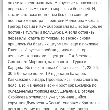
он считал невозможным. Но русские гарнизоны на
перевалах вымирали от морозов и болезней. И,
кстати, это тоже во многом было на совести
военного министра – приятели Милютина «Коган,
Грегор, Горвиц и К?» обворовали наших бойцов, не
поставив тулупы и полушубки. А если оставить
перевалы, отдать их туркам, то весной снова
пришлось бы брать их штурмами, еще и похлеще
Плевны. И русские войска двинулись в горы
четырьмя колоннами, в центре – Скобелева и
Святополк-Мирского, на флангах – Гурко и
Карцова. Во всех отрядах были казаки – 1, 23, 26,
30-й Донские полки, 19-я донская батарея,
Кавказская бригада. Пробивались через снега по
пояс, а то и в человеческий рост, карабкались по
обледенелым тропкам над ущельями. В отряде
Скобелева отличился уже упоминавшийся
хорунжий Дукмасов. «Белый генерал» обратил на
него внимание в период отступления, когда