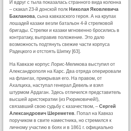
И вдруг с тыла показалась странного вида колонна
– скакал 23-й донской полк
Николая Яковлевича
Бакланова
, сына кавказского героя. А на крупах
лошадей казаки везли батальон 4-й стрелковой
бригады. Стрелки и казаки мгновенно бросились в
контратаку, выправив положение. Это дало
возможность подтянуть свежие части корпуса
Радецкого и отстоять Шипку [63].
На Кавказе корпус Лорис-Меликова выступил от
Александрополя на Карс. Два отряда оперировали
на флангах, прикрывая его. На правом, от
Ахалциха, наступал генерал Девель и взял
штурмом Ардаган. Здесь отличился представитель
высшей аристократии (из Рюриковичей!),
связавший свою судьбу с казачеством, –
Сергей
Александрович Шереметев
. Попал на Кавказ
поручиком в свите наместника, но стремился к
личному участию в боях и в 1861 г. официально