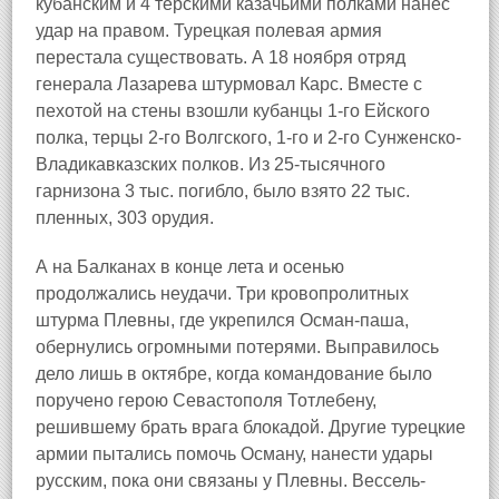
кубанским и 4 терскими казачьими полками нанес
удар на правом. Турецкая полевая армия
перестала существовать. А 18 ноября отряд
генерала Лазарева штурмовал Карс. Вместе с
пехотой на стены взошли кубанцы 1-го Ейского
полка, терцы 2-го Волгского, 1-го и 2-го Сунженско-
Владикавказских полков. Из 25-тысячного
гарнизона 3 тыс. погибло, было взято 22 тыс.
пленных, 303 орудия.
А на Балканах в конце лета и осенью
продолжались неудачи. Три кровопролитных
штурма Плевны, где укрепился Осман-паша,
обернулись огромными потерями. Выправилось
дело лишь в октябре, когда командование было
поручено герою Севастополя Тотлебену,
решившему брать врага блокадой. Другие турецкие
армии пытались помочь Осману, нанести удары
русским, пока они связаны у Плевны. Вессель-