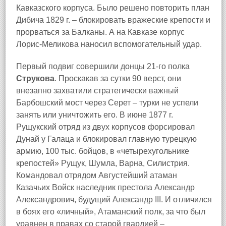
Кавказского корпуса. Было решено повторить план
Дибича 1829 г. – блокировать вражеские крепости и
прорваться за Балканы. А на Кавказе корпус
Лорис-Меликова наносил вспомогательный удар.
Первый подвиг совершили донцы 21-го полка
Струкова
. Проскакав за сутки 90 верст, они
внезапно захватили стратегически важный
Барбошский мост через Серет – турки не успели
занять или уничтожить его. В июне 1877 г.
Рущукский отряд из двух корпусов форсировал
Дунай у Галаца и блокировал главную турецкую
армию, 100 тыс. бойцов, в «четырехугольнике
крепостей» Рущук, Шумла, Варна, Силистрия.
Командовал отрядом Августейший атаман
Казачьих Войск наследник престола Александр
Александрович, будущий Александр III. И отличился
в боях его «личный», Атаманский полк, за что был
уравнен в правах со старой гвардией –