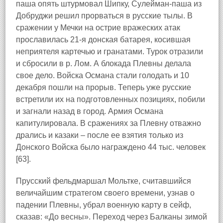
паша опять штурмовал Шипку, Сулейман-паша из
Добруджи решил прорваться в русские тылы. В
сражении у Мечки на острие вражеских атак
прославилась 21-я донская батарея, косившая
неприятеля картечью и гранатами. Турок отразили
и сбросили в р. Лом. А блокада Плевны делала
свое дело. Войска Османа стали голодать и 10
декабря пошли на прорыв. Теперь уже русские
встретили их на подготовленных позициях, побили
и загнали назад в город. Армия Османа
капитулировала. В сражениях за Плевну отважно
дрались и казаки – после ее взятия только из
Донского Войска было награждено 44 тыс. человек
[63].
Прусский фельдмаршал Мольтке, считавшийся
величайшим стратегом своего времени, узнав о
падении Плевны, убрал военную карту в сейф,
сказав: «До весны». Переход через Балканы зимой