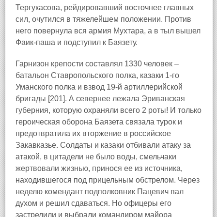
Тергукасова, рейдировавший восточнее главных
сил, очутился в тяжелейшем положении. Против
него повернула вся армия Мухтара, а в тыл вышел
Фаик-паша и подступил к Баязету.
Гарнизон крепости составлял 1330 человек –
батальон Ставропольского полка, казаки 1-го
Уманского полка и взвод 19-й артиллерийской
бригады [201]. А севернее лежала Эриванская
губерния, которую охраняли всего 2 роты! И только
героическая оборона Баязета связала турок и
предотвратила их вторжение в российское
Закавказье. Солдаты и казаки отбивали атаку за
атакой, в цитадели не было воды, смельчаки
жертвовали жизнью, принося ее из источника,
находившегося под прицельным обстрелом. Через
неделю комендант подполковник Пацевич пал
духом и решил сдаваться. Но офицеры его
застрелили и выбрали командиром майора