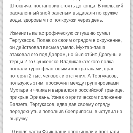
Штоквича, постановив стоять до конца. В июльский
раскаленный зной раненым выдавали по кружке
воды, здоровым по полкружки через день.
Изменить катастрофическую ситуацию сумел
Тергукасов. Попав со своим отрядом в окружение,
он действовал весьма умело. Мухтар-паша
атаковал его под Даяром, но был отбит. Драгуны и
терцы 2-го Сунженско-Владикавказского полка
погнали турок фланговыми контратаками, враг
потерял 2 тыс. человек и отступил. А Тергукасов,
пользуясь этим, проскочил между группировками
Мухтара и Фаика и вырвался к российской границе,
прикрыв Эривань. Узнав о критическом положении
Баязета, Тергукасов, едва дав своему отряду
передохнуть и пополнив боеприпасы, выступил на
выручку.
10 июля части Фаик-паши опрокинули и прогнали.