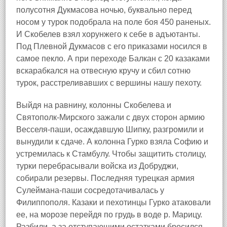
полусотня Дукмасова ночью, буквально перед
носом у турок подобрала на поле боя 450 раненых.
И Скобелев взял хорунжего к себе в адъютанты.
Под Плевной Дукмасов с его приказами носился в
самое пекло. А при переходе Балкан с 20 казаками
вскарабкался на отвесную кручу и сбил сотню
турок, расстреливавших с вершины нашу пехоту.
Выйдя на равнину, колонны Скобелева и
Святополк-Мирского зажали с двух сторон армию
Весселя-паши, осаждавшую Шипку, разгромили и
вынудили к сдаче. А колонна Гурко взяла Софию и
устремилась к Стамбулу. Чтобы защитить столицу,
турки перебрасывали войска из Добруджи,
собирали резервы. Последняя турецкая армия
Сулеймана-паши сосредотачивалась у
Филиппополя. Казаки и пехотинцы Гурко атаковали
ее, на морозе перейдя по грудь в воде р. Марицу.
Разбили, а за отступающими остатками бросился