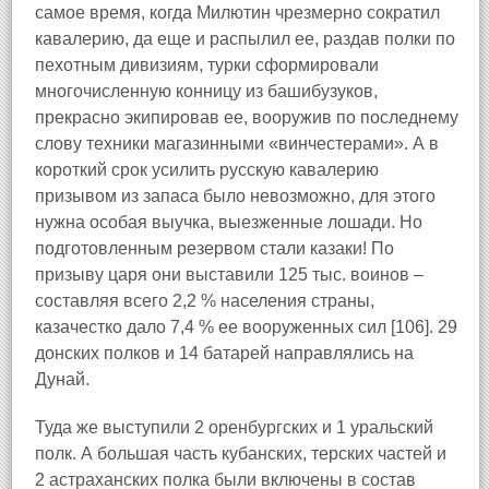
самое время, когда Милютин чрезмерно сократил
кавалерию, да еще и распылил ее, раздав полки по
пехотным дивизиям, турки сформировали
многочисленную конницу из башибузуков,
прекрасно экипировав ее, вооружив по последнему
слову техники магазинными «винчестерами». А в
короткий срок усилить русскую кавалерию
призывом из запаса было невозможно, для этого
нужна особая выучка, выезженные лошади. Но
подготовленным резервом стали казаки! По
призыву царя они выставили 125 тыс. воинов –
составляя всего 2,2 % населения страны,
казачестко дало 7,4 % ее вооруженных сил [106]. 29
донских полков и 14 батарей направлялись на
Дунай.
Туда же выступили 2 оренбургских и 1 уральский
полк. А большая часть кубанских, терских частей и
2 астраханских полка были включены в состав