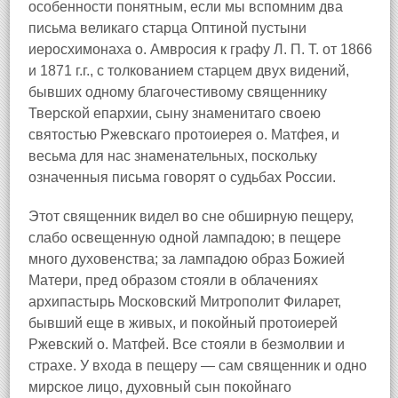
особенности понятным, если мы вспомним два
письма великаго старца Оптиной пустыни
иеросхимонаха о. Амвросия к графу Л. П. Т. от 1866
и 1871 г.г., с толкованием старцем двух видений,
бывших одному благочестивому священнику
Тверской епархии, сыну знаменитаго своею
святостью Ржевскаго протоиерея о. Матфея, и
весьма для нас знаменательных, поскольку
означенныя письма говорят о судьбах России.
Этот священник видел во сне обширную пещеру,
слабо освещенную одной лампадою; в пещере
много духовенства; за лампадою образ Божией
Матери, пред образом стояли в облачениях
архипастырь Московский Митрополит Филарет,
бывший еще в живых, и покойный протоиерей
Ржевский о. Матфей. Все стояли в безмолвии и
страхе. У входа в пещеру — сам священник и одно
мирское лицо, духовный сын покойнаго