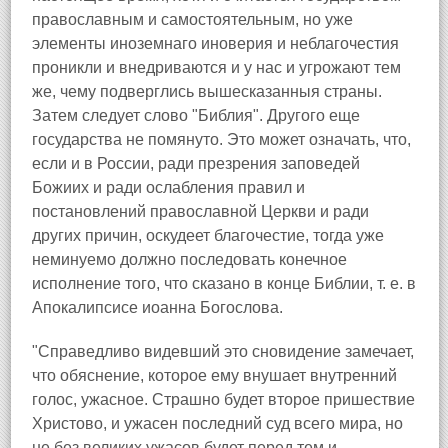
православным и самостоятельным, но уже
элементы иноземнаго иноверия и неблагочестия
проникли и внедриваются и у нас и угрожают тем
же, чему подверглись вышесказанныя страны.
Затем следует слово "Библия". Другого еще
государства не помянуто. Это может означать, что,
если и в России, ради презрения заповедей
Божиих и ради ослабления правил и
постановлений православной Церкви и ради
других причин, оскудеет благочестие, тогда уже
неминуемо должно последовать конечное
исполнение того, что сказано в конце Библии, т. е. в
Апокалипсисе иоанна Богослова.
"Справедливо видевший это сновидение замечает,
что обяснение, которое ему внушает внутренний
голос, ужасное. Страшно будет второе пришествие
Христово, и ужасен последний суд всего мира, но
не без великих ужасов будет перед тем и