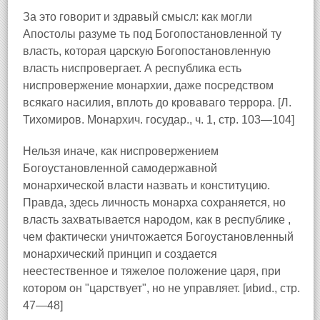
За это говорит и здравый смысл: как могли
Апостолы разуме ть под Богопостановленной ту
власть, которая царскую Богопостановленную
власть ниспровергает. А республика есть
ниспровержение монархии, даже посредством
всякаго насилия, вплоть до кроваваго террора. [Л.
Тихомиров. Монархич. государ., ч. 1, стр. 103—104]
Нельзя иначе, как ниспровержением
Богоустановленной самодержавной
монархической власти назвать и конституцию.
Правда, здесь личность монарха сохраняется, но
власть захватывается народом, как в республике ,
чем фактически уничтожается Богоустановленный
монархический принцип и создается
неестественное и тяжелое положение царя, при
котором он "царствует", но не управляет. [иbиd., стр.
47—48]