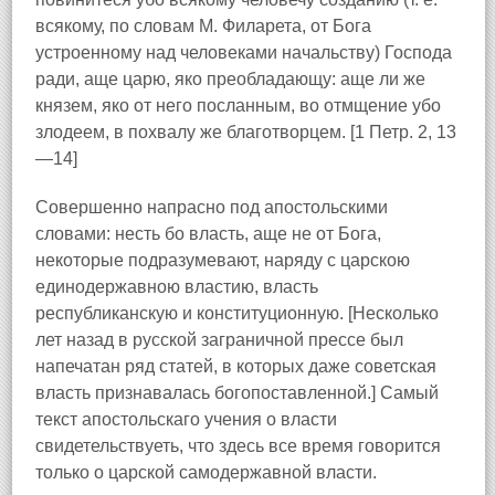
всякому, по словам М. Филарета, от Бога
устроенному над человеками начальству) Господа
ради, аще царю, яко преобладающу: аще ли же
князем, яко от него посланным, во отмщение убо
злодеем, в похвалу же благотворцем. [1 Петр. 2, 13
—14]
Совершенно напрасно под апостольскими
словами: несть бо власть, аще не от Бога,
некоторые подразумевают, наряду с царскою
единодержавною властию, власть
республиканскую и конституционную. [Несколько
лет назад в русской заграничной прессе был
напечатан ряд статей, в которых даже советская
власть признавалась богопоставленной.] Самый
текст апостольскаго учения о власти
свидетельствуеть, что здесь все время говорится
только о царской самодержавной власти.