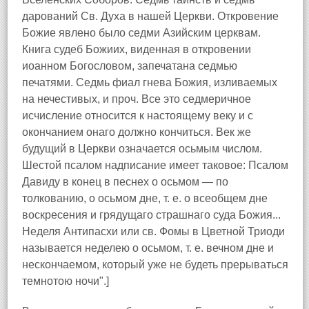
дарований Св. Духа в нашей Церкви. Откровение
Божие явлено было седми Азийским церквам.
Книга судеб Божиих, виденная в откровении
иоанном Богословом, запечатана седмью
печатями. Седмь фиал гнева Божия, изливаемых
на нечестивых, и проч. Все это седмеричное
исчисление относится к настоящему веку и с
окончанием онаго должно кончиться. Век же
будущий в Церкви означается осьмым числом.
Шестой псалом надписание имеет таковое: Псалом
Давиду в конец в песнех о осьмом — по
толкованию, о осьмом дне, т. е. о всеобщем дне
воскресения и грядущаго страшнаго суда Божия...
Неделя Антипасхи или св. Фомы в Цветной Триоди
называется неделею о осьмом, т. е. вечном дне и
нескончаемом, который уже не будеть прерываться
темнотою ночи".]