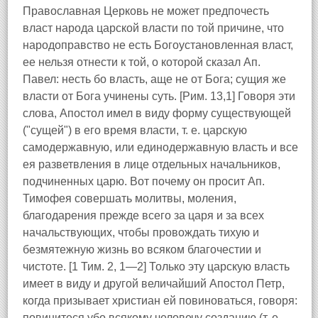
Православная Церковь не может предпочесть
власт народа царской власти по той причине, что
народоправство не есть Богоустановленная власт,
ее нельзя отнести к той, о которой сказал Ап.
Павел: несть бо власть, аще не от Бога; сущия же
власти от Бога учинены суть. [Рим. 13,1] Говоря эти
слова, Апостол имел в виду форму существующей
("сущей") в его время власти, т. е. царскую
самодержавную, или единодержавную власть и все
ея разветвления в лице отдельных начальников,
подчиненных царю. Вот почему он просит Ап.
Тимофея совершать молитвы, моления,
благодарения прежде всего за царя и за всех
начальствующих, чтобы провождать тихую и
безмятежную жизнь во всяком благочестии и
чистоте. [1 Тим. 2, 1—2] Только эту царскую власть
имеет в виду и другой величайший Апостол Петр,
когда призывает христиан ей повиноваться, говоря:
повинитеся убо всякому человечу созданию (т. е.