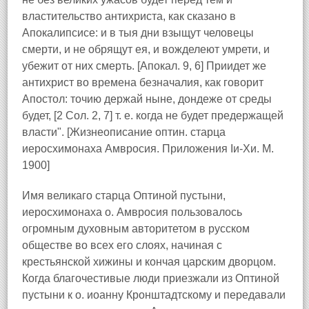
властительство антихриста, как сказано в
Апокалипсисе: и в тыя дни взыщут человецы
смерти, и не обрящут ея, и вожделеют умрети, и
убежит от них смерть. [Апокал. 9, 6] Приидет же
антихрист во времена безначалия, как говорит
Апостол: точию держай ныне, дондеже от среды
будет, [2 Сол. 2, 7] т. е. когда не будет предержащей
власти". [Жизнеописание оптин. старца
иеросхимонаха Амвросия. Приложения Іи-Хи. М.
1900]
Имя великаго старца Оптиной пустыни,
иеросхимонаха о. Амвросия пользовалось
огромным духовным авторитетом в русском
обществе во всех его слоях, начиная с
крестьянской хижины и кончая царским дворцом.
Когда благочестивые люди приезжали из Оптиной
пустыни к о. иоанну Кронштадтскому и передавали