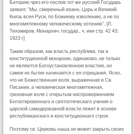
Баторию чрез его послов тот же русский Государь
заявил: "Мы, смиренный иоанн, Царь и Великий
Князь всея Руси, по Божиему изволению, а не по
многомятежному человеческому хотению". [Л.
Тихомиров. Монархич. государ., ч. иии стр. 42 43;
1923 г]
Таким образом, как власть республики, так и
конституционной монархии, одинаково, не только
не являются Богоустановленною властию, но
самое их бытие начинается с ея отрицания. Ясно,
что не Божественная воля, выраженная в Св.
Писании, а человеческая многомятежная,
греховная воля с открытым ниспровержением
Богооткровеннаго и святоотеческаго учения о
царской самодержавной власти лежит в основе
республиканскаго и конституционнаго строя.
Поэтому св. Церковь наша не может закрыть своих