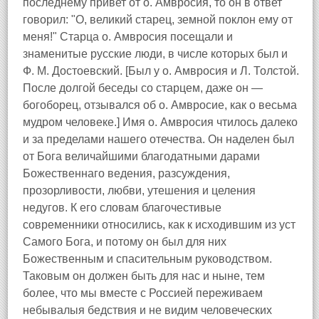
последнему привет от о. Амвросия, то он в ответ
говорил: "О, великий старец, земной поклон ему от
меня!" Старца о. Амвросия посещали и
знаменитые русские люди, в числе которых был и
Ф. М. Достоевский. [Был у о. Амвросия и Л. Толстой.
После долгой беседы со старцем, даже он —
богоборец, отзывался об о. Амвросие, как о весьма
мудром человеке.] Имя о. Амвросия чтилось далеко
и за пределами нашего отечества. Он наделен был
от Бога величайшими благодатными дарами
Божественнаго ведения, разсуждения,
прозорливости, любви, утешения и целения
недугов. К его словам благочестивые
современники относились, как к исходившим из уст
Самого Бога, и потому он был для них
Божественным и спасительным руководством.
Таковым он должен быть для нас и ныне, тем
более, что мы вместе с Россией переживаем
небывалыя бедствия и не видим человеческих