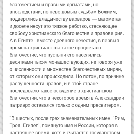
благочестием и правыми догматами, но
впоследствии, по неве домым судьбам Божиим,
подверглись владычеству варваров — магометан,
и доселе несут это тяжкое рабство, стесняющее
свободу христианскаго благочестия и правове рия.
А в Египте , вместо древняго нечестия, в первыя
времена христианства такое процветало
благочестие, что пустыни его населялись
десятками тысяч монашествующих, не говоря уже
о численности и множестве благочестивых мирян,
от которых они происходили. Но потом, по причине
распущенности нравов, и в этой стране
последовало такое оскудение в христианском
благочестии, что в некоторое время в Александрии
патриарх оставался только с одним пресвитером.
"В шестых, после трех знаменательных имен, "Рим,
Троя, Египет", помянуто имя и России, которая в
настоящее время, хотя и считается государством