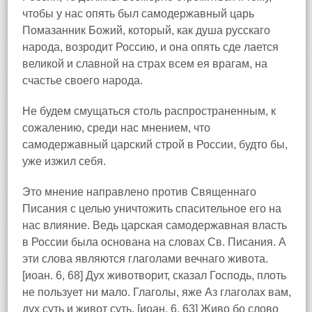
чтобы у нас опять был самодержавный царь
Помазанник Божий, который, как душа русскаго
народа, возродит Россию, и она опять сде лается
великой и славной на страх всем ея врагам, на
счастье своего народа.
Не будем смущаться столь распространенным, к
сожалению, среди нас мнением, что
самодержавный царский строй в России, будто бы,
уже изжил себя.
Это мнение направлено против Священнаго
Писания с целью уничтожить спасительное его на
нас влияние. Ведь царская самодержавная власть
в России была основана на словах Св. Писания. А
эти слова являются глаголами вечнаго живота.
[иоан. 6, 68] Дух животворит, сказал Господь, плоть
не пользует ни мало. Глаголы, яже Аз глаголах вам,
дух суть и живот суть. [иоан. 6. 63] Живо бо слово