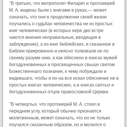
"В третьих, что митрополит Филарет и протоиерей
М. А. видены были с книгами в руках,— может
означать, что они в продолжении своей жизни
поучались о судьбах человечества не из простых
книг человеческих (в которых нере дко встре
чаются мнения неправильныя, вводящия в
заблуждение), а из книг библейских, и сказанное в
Библии прикровенно и неясно толковали не по
своему разуме нию, а как обяснено в книгах мужей
богодухновенных и просвещенных свыше светом
Божественнаго познания, к чему побуждали и
видевшаго, чтобы и он на все искал обяснение не в
простых книгах человеческих, а в книгах святых и
богодухновенных отцов православной Церкви.
"В четвертых, что протоиерей М. А. стоял в
переднем углу, который обычно признается
молитвенным, может означать, что он не только
поучался сказанным образом, но и молился о