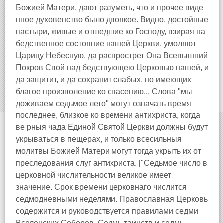
Божией Матери, дают разуметь, что и прочее виде
нное духовенство было двоякое. Видно, достойные
пастыри, живые и отшедшие ко Господу, взирая на
бедственное состояние нашей Церкви, умоляют
Царицу Небесную, да распрострет Она Всевышний
Покров Свой над бедствующею Церковью нашей, и
да защитит, и да сохранит слабых, но имеющих
благое произволение ко спасению... Слова "мы
доживаем седьмое лето" могут означать время
последнее, близкое ко времени антихриста, когда
ве рныя чада Единой Святой Церкви должны будут
укрываться в пещерах, и только всесильныя
молитвы Божией Матери могут тогда укрыть их от
преследования слуг антихриста. ["Седьмое число в
церковной числительности великое имеет
значение. Срок времени церковнаго числится
седмодневными неделями. Православная Церковь
содержится и руководствуется правилами седми
Вселенских Соборов. Седмь таинств и седмь