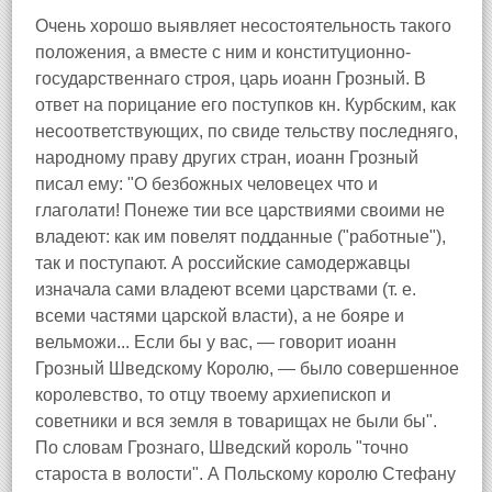
Очень хорошо выявляет несостоятельность такого
положения, а вместе с ним и конституционно-
государственнаго строя, царь иоанн Грозный. В
ответ на порицание его поступков кн. Курбским, как
несоответствующих, по свиде тельству последняго,
народному праву других стран, иоанн Грозный
писал ему: "О безбожных человецех что и
глаголати! Понеже тии все царствиями своими не
владеют: как им повелят подданные ("работные"),
так и поступают. А российские самодержавцы
изначала сами владеют всеми царствами (т. е.
всеми частями царской власти), а не бояре и
вельможи... Если бы у вас, — говорит иоанн
Грозный Шведскому Королю, — было совершенное
королевство, то отцу твоему архиепископ и
советники и вся земля в товарищах не были бы".
По словам Грознаго, Шведский король "точно
староста в волости". А Польскому королю Стефану