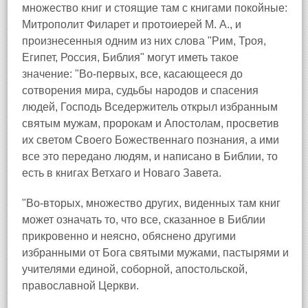
множество книг и стоящие там с книгами покойные:
Митрополит Филарет и протоиерей М. А., и
произнесенныя одним из них слова "Рим, Троя,
Египет, Россия, Библия" могут иметь такое
значение: "Во-первых, все, касающееся до
сотворения мира, судьбы народов и спасения
людей, Господь Вседержитель открыл избранным
святым мужам, пророкам и Апостолам, просветив
их светом Своего Божественнаго познания, а ими
все это передано людям, и написано в Библии, то
есть в книгах Ветхаго и Новаго Завета.
"Во-вторых, множество других, виденных там книг
может означать то, что все, сказанное в Библии
прикровенно и неясно, обяснено другими
избранными от Бога святыми мужами, пастырями и
учителями единой, соборной, апостольской,
православной Церкви.