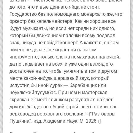
до того, что и вые деннаго яйца не стоит.
Государство без полномощнаго монарха то же, что
оркестр без капельмейстера. Как ни хороши все
будут музыканты, но если нет среди них одного,
который бы движением палочки всему подавал
знак, никуда не пойдет концерт. А кажется, он сам
ничего не делает, не играет ни на каком
инструменте, только слегка помахивает палочкой,
да поглядывает на всех, и уже один взгляд его
достаточен на то, чтобы умягчить в том и другом
месте какой-нибудь шершавый звук, который
испустил бы иной дурак — барабанщик или
неуклюжий тулумбас. При нем и мастерская
скрипка не смеет слишком разгуляться на счет
других: блюдет он общий строй, всего оживитель,
верховодец верховнаго сословия". ["Разговоры
Пушкина", изд. Академии Наук, М. 1926 г]