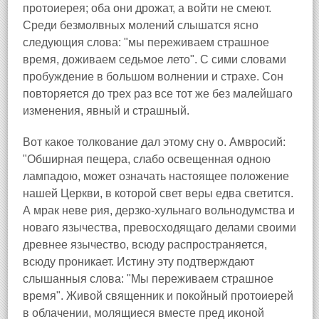
протоиерея; оба они дрожат, а войти не смеют.
Среди безмолвных молений слышатся ясно
следующия слова: "мы переживаем страшное
время, доживаем седьмое лето". С сими словами
пробуждение в большом волнении и страхе. Сон
повторяется до трех раз все тот же без малейшаго
изменения, явный и страшный.
Вот какое толкование дал этому сну о. Амвросий:
"Обширная пещера, слабо освещенная одною
лампадою, может означать настоящее положение
нашей Церкви, в которой свет веры едва светится.
А мрак неве рия, дерзко-хульнаго вольнодумства и
новаго язычества, превосходящаго делами своими
древнее язычество, всюду распространяется,
всюду проникает. Истину эту подтверждают
слышанныя слова: "Мы переживаем страшное
время". Живой священник и покойный протоиерей
в облачении, молящиеся вместе пред иконой