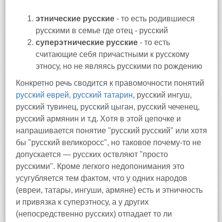
этнические русские
- то есть родившиеся
русскими в семье где отец - русский
суперэтнические русские
- то есть
считающие себя причастными к русскому
этносу, но не являясь русскими по рождению
Конкретно речь сводится к правомочности понятий
русский еврей, русский татарин
, русский ингуш,
русский тувинец, русский цыган, русский чеченец,
русский армянин и т.д. Хотя в этой цепочке и
напрашивается понятие "русский русский" или хотя
бы "русский великоросс", но таковое почему-то не
допускается — русских оствляют "просто
русскими". Кроме легкого недопонимания это
усугубляется тем фактом, что у одних народов
(евреи, татары, ингуши, армяне) есть и этничность
и привязка к суперэтносу, а у других
(непосредственно русских) отпадает то ли