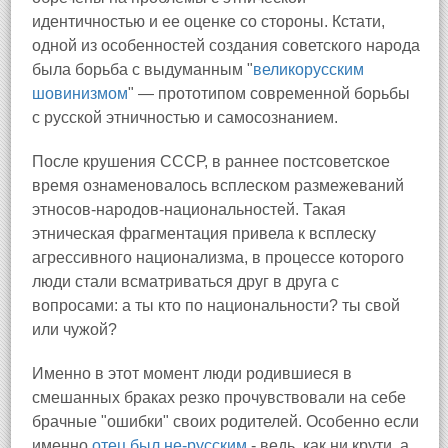
идентичностью и ее оценке со стороны. Кстати,
одной из особенностей создания советского народа
была борьба с выдуманным "
великорусским
шовинизмом
" — прототипом современной борьбы
с русской этничностью и самосознанием.
После крушения СССР, в раннее постсоветское
время ознаменовалось всплеском размежеваний
этносов-народов-национальностей. Такая
этническая фрагментация привела к всплеску
агрессивного национализма, в процессе которого
люди стали всматриваться друг в друга с
вопросами: а ты кто по национальности? ты свой
или чужой?
Именно в этот момент люди родившиеся в
смешанных браках резко прочувствовали на себе
брачные "ошибки" своих родителей. Особенно если
именно
отец был не-русским
- ведь, как ни крути, а