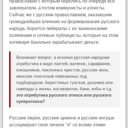
православие с которым боролись по очереди все
завоеватели, а потом коммунисты и атеисты.
Сейчас же с русским православием, оказавшим
громаднейшее влияние на формирование русского
народа, борются либералы с их заокеанскими
хозяевами и сетевые публицисты, которые на этом
холиваре банально зарабатывают деньги.
Возникает вопрос: а исконно русская народная
атрибутика в виде лаптей, валенок, сарафанов,
кокошников, поклонных крестов, русских икон,
женских платочков повязанных под
подбородком, берестяных туесков, рушника или
лампады у иконы, косоворотки, бани, избы и т.д.
это атрибутика русского этноса или русского
суперэтноса?
Русские евреи, русские армяне и русские ингуши
ассоциируют свое личное "я" со всеми этими