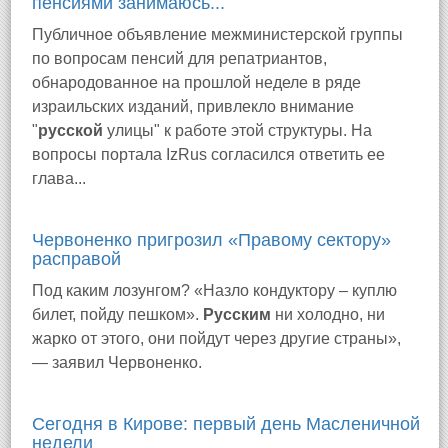
пенсиями занимаюсь...
Публичное объявление межминистерской группы
по вопросам пенсий для репатриантов,
обнародованное на прошлой неделе в ряде
израильских изданий, привлекло внимание
"
русской
улицы" к работе этой структуры. На
вопросы портала IzRus согласился ответить ее
глава...
Червоненко пригрозил «Правому сектору»
расправой
Под каким лозунгом? «Назло кондуктору – куплю
билет, пойду пешком».
Русским
ни холодно, ни
жарко от этого, они пойдут через другие страны»,
— заявил Червоненко.
Сегодня в Кирове: первый день Масленичной
недели