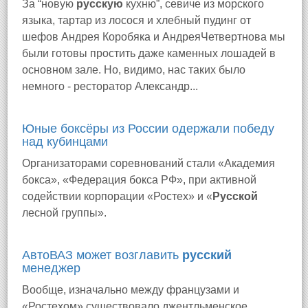
За “новую
русскую
кухню”, севиче из морского
языка, тартар из лосося и хлебный пудинг от
шефов Андрея Коробяка и АндреяЧетвертнова мы
были готовы простить даже каменных лошадей в
основном зале. Но, видимо, нас таких было
немного - ресторатор Александр...
Юные боксёры из России одержали победу
над кубинцами
Организаторами соревнований стали «Академия
бокса», «Федерация бокса РФ», при активной
содействии корпорации «Ростех» и «
Русской
лесной группы».
АвтоВАЗ может возглавить
русский
менеджер
Вообще, изначально между французами и
«Ростехом» существовало джентльменское