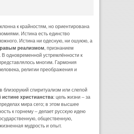
склонна к крайностям, но ориентирована
номиями. Истина есть единство
ожного. Истина ни одесную, ни ошуюю, а
здравым реализмом
, признанием
. В одновременной устремлённости к
 представлялось многим. Гармония
человека, религии преображения и
в близорукий спиритуализм или слепой
й истине христианства
: цель жизни – за
 пределах мира сего; в этом высшее
ость к горнему – делает русскую идею
государственную, общественную,
жизненная мудрость и опыт.