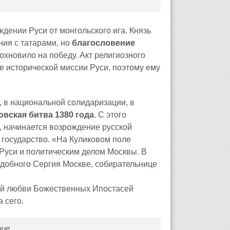
ении Руси от монгольского ига. Князь
ия с татарами, но
благословение
охновило на победу. Акт религиозного
 исторической миссии Руси, поэтому ему
, в национальной солидаризации, в
овская битва 1380 года
. С этого
 начинается возрождение русской
 государство. «На Куликовом поле
Руси и политическим делом Москвы. В
одобного Сергия Москве, собирательнице
ой любви Божественных Ипостасей
 сего.
ние