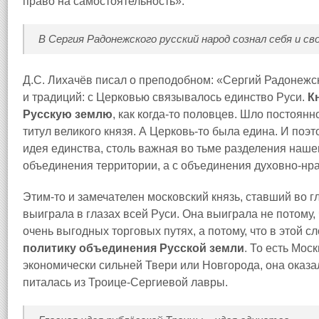
право на самостоятельность».
В Сергия Радонежского русский народ сознал себя и св
Д.С. Лихачёв писал о преподобном: «Сергий Радонеж
и традиций: с Церковью связывалось единство Руси.
К
Русскую землю
, как когда-то половцев. Шло постоянн
титул великого князя. А Церковь-то была едина. И поэ
идея единства, столь важная во тьме разделения наше
объединения территории, а с объединения духовно-нр
Этим-то и замечателен московский князь, ставший во гл
выиграла в глазах всей Руси. Она выиграла не потому, 
очень выгодных торговых путях, а потому, что в этой 
политику объединения Русской земли
. То есть Мос
экономически сильней Твери или Новгорода, она оказа
питалась из Троице-Сергиевой лавры.