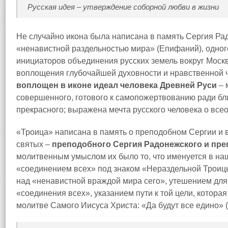
Русская идея – утверждение соборной любви в жизни
Не случайно икона была написана в память Сергия Ра
«ненавистной раздельностью мира» (Епифаний), одног
инициаторов объединения русских земель вокруг Москв
воплощения глубочайшей духовности и нравственной 
воплощен в иконе идеал человека Древней Руси
– 
совершенного, готового к самопожертвованию ради бли
прекрасного; выражена мечта русского человека о вс
«Троица» написана в память о преподобном Сергии и
святых –
преподобного Сергия Радонежского и пр
молитвенным умыслом их было то, что именуется в на
«соединением всех» под знаком «Нераздельной Троицы
над «ненавистной враждой мира сего», утешением для 
«соединения всех», указанием пути к той цели, котора
молитве Самого Иисуса Христа: «Да будут все едино» (