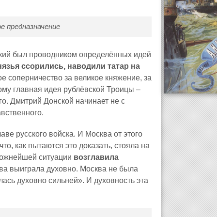
ое предназначение
ский был проводником определённых идей
нязья ссорились, наводили татар на
ое соперничество за великое княжение, за
тому главная идея рублёвской Троицы –
го. Дмитрий Донской начинает не с
авственного.
аве русского войска. И Москва от этого
что, как пытаются это доказать, стояла на
сложнейшей ситуации
возглавила
ква выиграла духовно. Москва не была
лась духовно сильней». И духовность эта