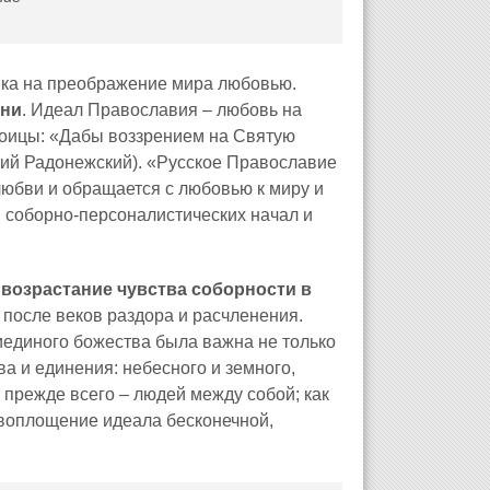
вка на преображение мира любовью.
зни
. Идеал Православия – любовь на
роицы: «Дабы воззрением на Святую
гий Радонежский). «Русское Православие
юбви и обращается с любовью к миру и
я соборно-персоналистических начал и
е
возрастание чувства соборности в
после веков раздора и расчленения.
риединого божества была важна не только
а и единения: небесного и земного,
и прежде всего – людей между собой; как
 воплощение идеала бесконечной,