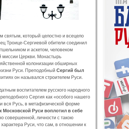
 святым, который целостно и всецело
рец Троице-Сергиевой обители соединил
тшельником и аскетом, человеком
й миссии Церкви. Монастырь
озяйственной колонизации обширных
 жизни Руси. Преподобный
Сергий был
 житиях он назывался строителем Руси.
датным воспитателем русского народного
реподобного Сергия как «особого нашего
и вся Русь, в метафизической форме
 Московской Руси воплотил в себе
о совершенной, личности с такою
характера Руси, что сам, в отношении к