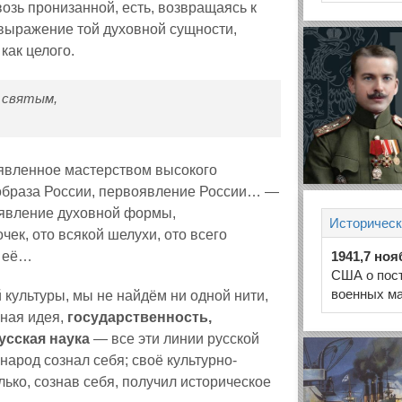
возь пронизанной, есть, возвращаясь к
выражение той духовной сущности,
как целого.
 святым,
 явленное мастерством высокого
о образа России, первоявление России… —
 явление духовной формы,
Историческ
ек, ото всякой шелухи, ото всего
и её…
1941,7 ноя
США о пос
военных ма
 культуры, мы не найдём ни одной нити,
нная идея,
государственность,
усская наука
— все эти линии русской
народ сознал себя; своё культурно-
лько, сознав себя, получил историческое