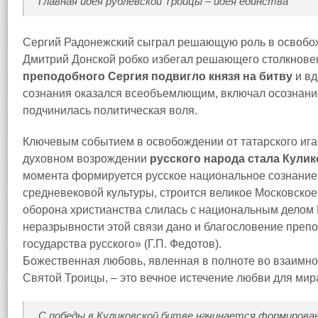
Главная идея рублёвской Троицы – идея единства
Сергий Радонежский сыграл решающую роль в освобожд
Дмитрий Донской робко избегал решающего столкновен
преподобного Сергия подвигло князя на битву
и вд
сознания оказался всеобъемлющим, включал осознание
подчинилась политическая воля.
Ключевым событием в освобождении от татарского ига
духовном возрождении
русского народа стала Кулик
момента формируется русское национальное сознание,
средневековой культуры, строится великое Московское
оборона христианства слилась с национальным делом 
неразрывности этой связи дано и благословение преп
государства русского» (Г.П. Федотов).
Божественная любовь, явленная в полноте во взаимн
Святой Троицы, – это вечное истечение любви для мира
С победы в Куликовской битве начинается формирова