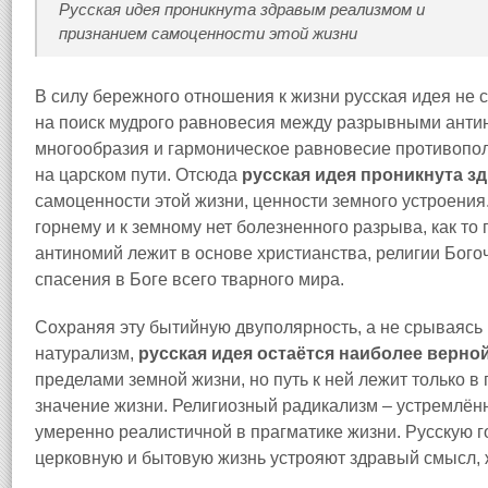
Русская идея проникнута здравым реализмом и
признанием самоценности этой жизни
В силу бережного отношения к жизни русская идея не 
на поиск мудрого равновесия между разрывными анти
многообразия и гармоническое равновесие противопол
на царском пути. Отсюда
русская идея проникнута 
самоценности этой жизни, ценности земного устроения
горнему и к земному нет болезненного разрыва, как то
антиномий лежит в основе христианства, религии Бого
спасения в Боге всего тварного мира.
Сохраняя эту бытийную двуполярность, а не срываясь 
натурализм,
русская идея остаётся наиболее верно
пределами земной жизни, но путь к ней лежит только в
значение жизни. Религиозный радикализм – устремлённ
умеренно реалистичной в прагматике жизни. Русскую 
церковную и бытовую жизнь устрояют здравый смысл, 