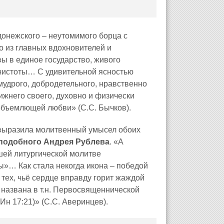
донежского – неутомимого борца с
о из главных вдохновителей и
ы в единое государство, живого
чистоты… С удивительной ясностью
мудрого, добродетельного, нравственно
жнего своего, духовно и физически
еобъемлющей любви» (С.С. Бычков).
 выразила молитвенный умысел обоих
еподобного Андрея Рублева
. «А
шей литургической молитве
»… Как стала некогда икона – победой
тех, чьё сердце вправду горит жаждой
я названа в т.н. Первосвященнической
Ин 17:21)» (С.С. Аверинцев).