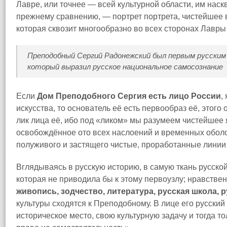
Лавре, или точнее — всей культурной области, им наск
прежнему сравнению, — портрет портрета, чистейшее 
которая сквозит многообразно во всех сторонах Лавры 
Преподобный Сергий Радонежский был первым русским
который выразил русское национальное самосознание
Если
Дом Преподобного Сергия есть лицо России
,
искусства, то основатель её есть первообраз её, этог
лик лица её, ибо под «ликом» мы разумеем чистейшее
освобождённое ото всех наслоений и временных оболоч
полуживого и застящего чистые, проработанные лини
Вглядываясь в русскую историю, в самую ткань русской
которая не приводила бы к этому первоузлу; нравстве
живопись, зодчество, литература, русская школа, р
культуры сходятся к Преподобному. В лице его русский 
историческое место, свою культурную задачу и тогда то