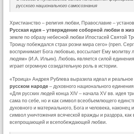
русского национального самосознания
Христианство – религия любви, Православие – устано
Русская идея – утверждение соборной любви в жи
земле по образу небесной любви Ипостасей Святой Т
Троицу побеждался страх розни мира сего» (преп. Сер
воспринимает Бога любовью, воссылает Ему молитву л
людям» (И.А. Ильин). Любовь является силой единени
играет огромную созидательную роль в истории.
«Троица» Андрея Рублева выразила идеал и реально
русском народе
– духовного национального единения 
«Для русских людей конца XIV – начала XV вв. идея т
сама по себе, но и как символ всеобъемлющего единств
духовного и материального, Бога и человека, наконец 
символ уничтожения всяческой вражды и раздора, как
всепрощающей и всепобеждающей любви.