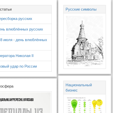
статьи
Русские символы
ересборка русских
день влюблённых русских
 8 июля - день влюблённых
ератора Николая II
овый удар по России
Национальный
госфера
бизнес