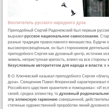
Воспитатель русского народного духа
Преподобный Сергий Радонежский был первым русским
выразил
русское национальное самосознание
. Ста
разные традиции православного монашества. Будучи о
высокопросвещённым, он был сторонником деятельно
преподобного Сергия как духовный центр, источник х
земель, неприступная крепость, влиял на все стороны
безусловным авторитетом для народа и власти
; в
В.О. Ключевский называл преподобного Сергия «благо
духа». Священник Павел Флоренский характеризовал п
Российского царствия хранителя и помощника»: «И есл
своей, сродна эллинству, то
духовный родоначальник
эту эллинскую гармонию
совершенной, действительн
степенью художественной проработки линий духовного 