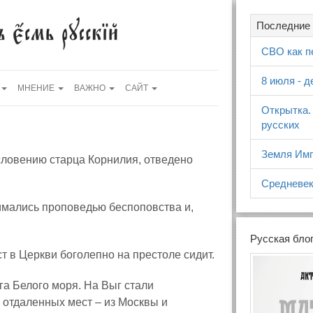
Последние 
СВО как п
8 июля - 
МНЕНИЕ
ВАЖНО
САЙТ
Открытка.
русских
Земля Имп
ословению старца Корнилия, отведено
Средневек
имались проповедью беспоповства и,
Русская бло
т в Церкви боголепно на престоле сидит.
га Белого моря. На Выг стали
 отдаленных мест – из Москвы и