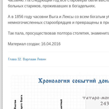
часовню. На следующий год все староверы были высла
больных стариков, проживавших в богадельнях.
А в 1856 году часовни Выга и Лексы со всем богатым 
немногочисленных старообрядцев и превращены в пр
Так пала, просуществовав полтора столетия, знаменит
Материал создан: 16.04.2016
Глава 32. Варлаам Левин