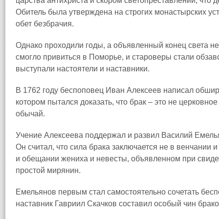
царства антихриста и скором светопреставлении, что
Обитель была утверждена на строгих монастырских уст
обет безбрачия.
Однако проходили годы, а объявленный конец света н
смогло привиться в Поморье, и староверы стали обзаво
выступали настоятели и наставники.
В 1762 году беспоповец Иван Алексеев написал обшир
котором пытался доказать, что брак – это не церковно
обычай.
Учение Алексеева поддержал и развил Василий Емелья
Он считал, что сила брака заключается не в венчании 
и обещании жениха и невесты, объявленном при свидет
простой мирянин.
Емельянов первым стал самостоятельно сочетать беспо
наставник Гавриил Скачков составил особый чин брак