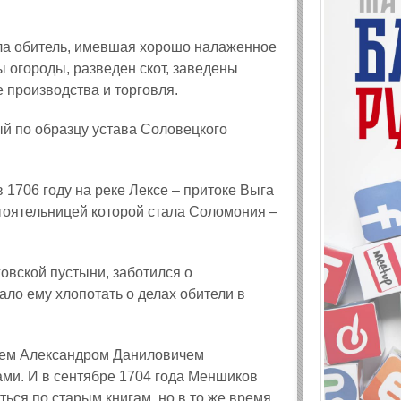
кла обитель, имевшая хорошо налаженное
 огороды, разведен скот, заведены
производства и торговля.
ый по образцу устава Соловецкого
1706 году на реке Лексе – притоке Выга
стоятельницей которой стала Соломония –
овской пустыни, заботился о
ло ему хлопотать о делах обители в
язем Александром Даниловичем
ми. И в сентябре 1704 года Меншиков
ься по старым книгам, но в то же время