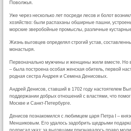
Поволжья.
Уже через несколько лет посреди лесов и болот возни
хозяйство: были распаханы обширные пашни, устроены
морские зверобойные промыслы, различные кустарные 
Жизнь выговцев определял строгий устав, составленн
монастыря.
Первоначально мужчины и женщины жили вместе. Но в 
– была построена особая женская обитель, первой на
родная сестра Андрея и Семена Денисовых.
Андрей Денисов, ставший в 1702 году настоятелем Выг
поддержании добрых отношений с властями, что помога
Москве и Санкт‑Петербурге.
Денисов познакомился с любимцем царя Петра I – кн
Меншиковым. Его удалось задобрить щедрыми подарка
подписал указ: за выговцами признавалось право молит