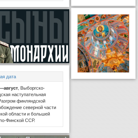
ая дата
—август
, Выборгско-
дская наступательная
Разгром финляндской
обождение северной части
кой области и большей
ло-Финской ССР.