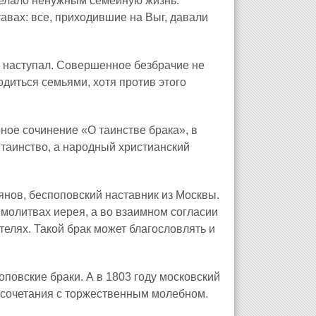
 делало ненужным семейную жизнь.
авах: все, приходившие на Выг, давали
е наступал. Совершенное безбрачие не
диться семьями, хотя против этого
ное сочинение «О таинстве брака», в
е таинство, а народный христианский
нов, беспоповский наставник из Москвы.
и молитвах иерея, а во взаимном согласии
елях. Такой брак может благословлять и
повские браки. А в 1803 году московский
осочетания с торжественным молебном.