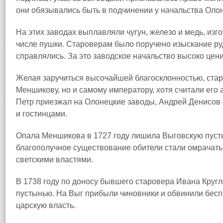
они обязывались быть в подчинении у начальства Олон
На этих заводах выплавляли чугун, железо и медь, изг
числе пушки. Староверам было поручено изыскание ру
справлялись. За это заводское начальство высоко цени
Желая заручиться высочайшей благосклонностью, стар
Меншикову, но и самому императору, хотя считали его а
Петр приезжал на Олонецкие заводы, Андрей Денисов
и гостинцами.
Опала Меншикова в 1727 году лишила Выговскую пуст
благополучное существование обители стали омрачать
светскими властями.
В 1738 году по доносу бывшего старовера Ивана Кругл
пустынью. На Выг прибыли чиновники и обвинили беспо
царскую власть.