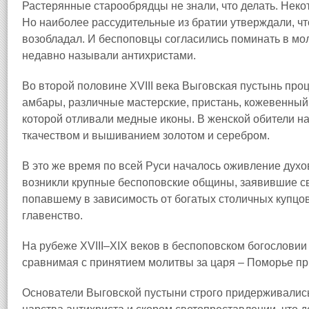
Растерянные старообрядцы не знали, что делать. Нек
Но наиболее рассудительные из братии утверждали, чт
возобладал. И беспоповцы согласились поминать в мол
недавно называли антихристами.
Во второй половине XVIII века Выговская пустынь проц
амбары, различные мастерские, пристань, кожевенный
которой отливали медные иконы. В женской обители н
ткачеством и вышиванием золотом и серебром.
В это же время по всей Руси началось оживление духо
возникли крупные беспоповские общины, заявившие св
попавшему в зависимость от богатых столичных купцов
главенство.
На рубеже XVIII–XIX веков в беспоповском богослови
сравнимая с принятием молитвы за царя – Поморье пр
Основатели Выговской пустыни строго придерживались