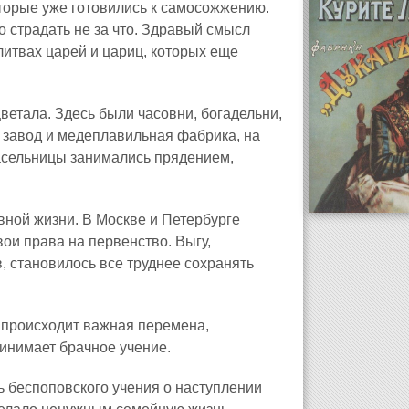
оторые уже готовились к самосожжению.
о страдать не за что. Здравый смысл
итвах царей и цариц, которых еще
ветала. Здесь были часовни, богадельни,
 завод и медеплавильная фабрика, на
асельницы занимались прядением,
вной жизни. В Москве и Петербурге
ои права на первенство. Выгу,
, становилось все труднее сохранять
и происходит важная перемена,
инимает брачное учение.
 беспоповского учения о наступлении