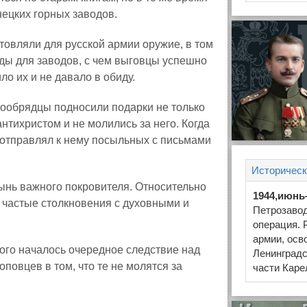
ецких горных заводов.
отовляли для русской армии оружие, в том
ды для заводов, с чем выговцы успешно
ло их и не давало в обиду.
ообрядцы подносили подарки не только
нтихристом и не молились за него. Когда
 отправлял к нему посыльных с письмами
Историческ
ынь важного покровителя. Относительно
1944,июнь
 частые столкновения с духовными и
Петрозаво
операция. 
армии, осв
ого началось очередное следствие над
Ленинградс
повцев в том, что те не молятся за
части Каре