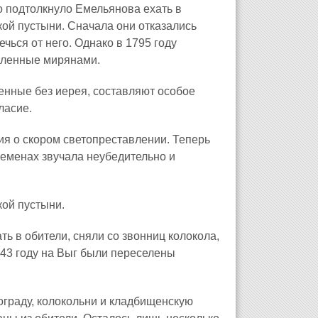
 подтолкнуло Емельянова ехать в
ой пустыни. Сначала они отказались
чься от него. Однако в 1795 году
овленные мирянами.
енные без иерея, составляют особое
ласие.
ия о скором светопреставлении. Теперь
ременах звучала неубедительно и
кой пустыни.
ь в обители, сняли со звонниц колокола,
843 году на Выг были переселены
 ограду, колокольни и кладбищенскую