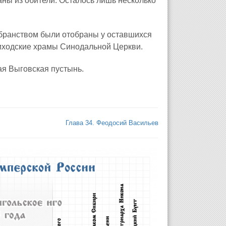
ны из обители. Осталось лишь несколько
убранством были отобраны у оставшихся
иходские храмы Синодальной Церкви.
ая Выговская пустынь.
Глава 34. Феодосий Васильев