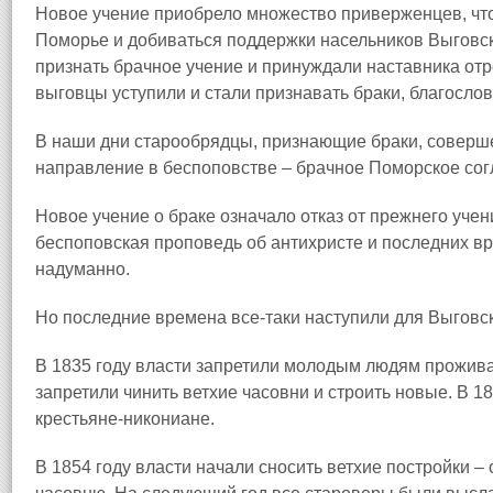
Новое учение приобрело множество приверженцев, что
Поморье и добиваться поддержки насельников Выговск
признать брачное учение и принуждали наставника отре
выговцы уступили и стали признавать браки, благосл
В наши дни старообрядцы, признающие браки, соверш
направление в беспоповстве – брачное Поморское сог
Новое учение о браке означало отказ от прежнего учен
беспоповская проповедь об антихристе и последних в
надуманно.
Но последние времена все‑таки наступили для Выговс
В 1835 году власти запретили молодым людям проживат
запретили чинить ветхие часовни и строить новые. В 1
крестьяне‑никониане.
В 1854 году власти начали сносить ветхие постройки –