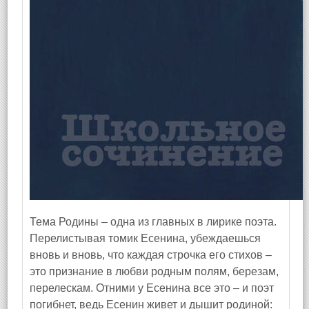
Тема Родины – одна из главных в лирике поэта.
Перелистывая томик Есенина, убеждаешься
вновь и вновь, что каждая строчка его стихов –
это признание в любви родным полям, березам,
перелескам. Отними у Есенина все это – и поэт
погибнет, ведь Есенин живет и дышит родиной: