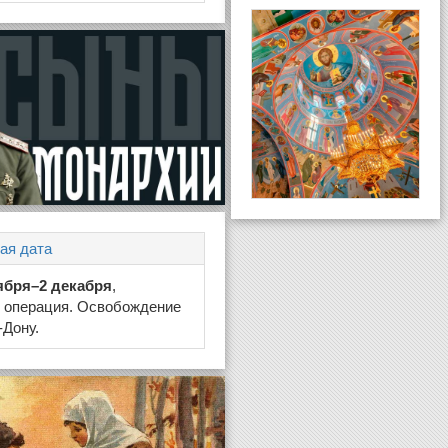
ая дата
оября–2 декабря
,
я операция. Освобождение
-Дону.