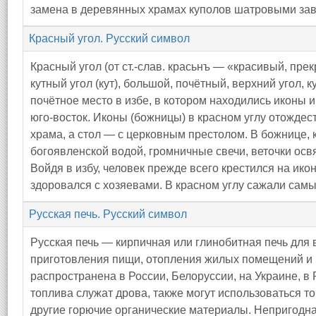
замена в деревянных храмах куполов шатровыми за
Красный угол. Русский символ
Красный угол (от ст.-слав. красьнъ — «красивый, прек
кутный угол (кут), большой, почётный, верхний угол,
почётное место в избе, в котором находились иконы 
юго-восток. Иконы (божницы) в красном углу отождес
храма, а стол — с церковным престолом. В божнице, к
богоявленской водой, громничные свечи, веточки ос
Войдя в избу, человек прежде всего крестился на икон
здоровался с хозяевами. В красном углу сажали самы
Русская печь. Русский символ
Русская печь — кирпичная или глинобитная печь для
приготовления пищи, отопления жилых помещений и 
распространена в России, Белоруссии, на Украине, 
топлива служат дрова, также могут использоваться то
другие горючие органические материалы. Непригодн