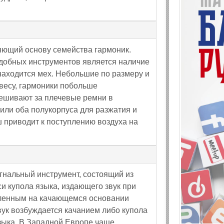
яющий основу семейства гармоник.
добных инструментов является наличие
находится мех. Небольшие по размеру и
 весу, гармоники побольше
вешивают за плечевые ремни в
или оба полукорпуса для разжатия и
 приводит к поступлению воздуха на
гнальный инструмент, состоящий из
си купола языка, издающего звук при
епленным на качающемся основании
звук возбуждается качанием либо купола
языка. В Западной Европе чаще