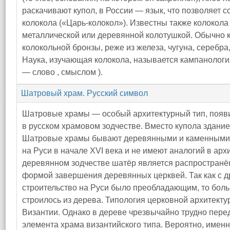
раскачивают купол, в России — язык, что позволяет 
колокола («Царь-колокол»). Известны также колокола
металлической или деревянной колотушкой. Обычно к
колокольной бронзы, реже из железа, чугуна, серебра,
Наука, изучающая колокола, называется кампанология
— слово , смыслом ).
Шатровый храм. Русский символ
Шатровые храмы — особый архитектурный тип, появ
в русском храмовом зодчестве. Вместо купола здани
Шатровые храмы бывают деревянными и каменными
на Руси в начале XVI века и не имеют аналогий в архи
деревянном зодчестве шатёр является распространён
формой завершения деревянных церквей. Так как с 
строительство на Руси было преобладающим, то боль
строилось из дерева. Типология церковной архитект
Византии. Однако в дереве чрезвычайно трудно пер
элемента храма византийского типа. Вероятно, имен