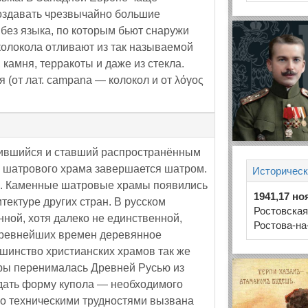
создавать чрезвычайно большие
 без языка, по которым бьют снаружи
олокола отливают из так называемой
 камня, терракоты и даже из стекла.
 (от лат. campana — колокол и от λόγος
ившийся и ставший распространённым
е шатрового храма завершается шатром.
Историческ
. Каменные шатровые храмы появились
1941,17 н
тектуре других стран. В русском
Ростовска
ной, хотя далеко не единственной,
Ростова-на
древнейших времен деревянное
шинство христианских храмов так же
уры перенималась Древней Русью из
едать форму купола — необходимого
но техническими трудностями вызвана