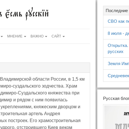
Последние 
СВО как п
8 июля - 
МНЕНИЕ
ВАЖНО
САЙТ
Открытка.
русских
Земля Имп
Средневек
ладимирской области России, в 1,5 км
миро-суздальского зодчества. Храм
адимиро-Суздальского княжества при
Русская бло
димир и рядом с ним появилась
 укреплениями, княжеским дворцом и
троительная артель Андрея
ых построек. Его храмостроительная
удрого, отстроившего Киев веком