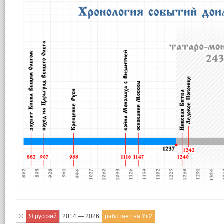
©
Я русский
2014 — 2026
работает на Yii2