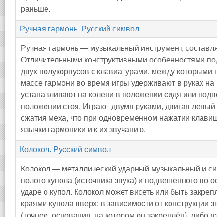
раньше.
Ручная гармонь. Русский символ
Ручная гармонь — музыкальный инструмент, составл
Отличительными конструктивными особенностями по
двух полукорпусов с клавиатурами, между которыми 
массе гармони во время игры удерживают в руках на
устанавливают на колени в положении сидя или под
положении стоя. Играют двумя руками, двигая левый 
сжатия меха, что при одновременном нажатии клавиш
язычки гармоники и к их звучанию.
Колокол. Русский символ
Колокол — металлический ударный музыкальный и си
полого купола (источника звука) и подвешенного по о
ударе о купол. Колокол может висеть или быть закр
краями купола вверх; в зависимости от конструкции 
(точнее, основания, на котором он закреплён), либо 