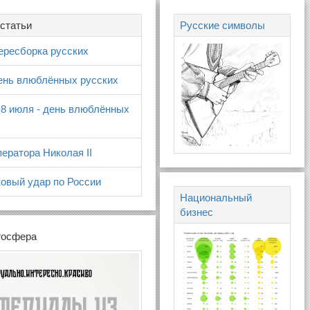
статьи
Русские символы
ересборка русских
день влюблённых русских
 8 июля - день влюблённых
ератора Николая II
овый удар по России
Национальный
бизнес
госфера