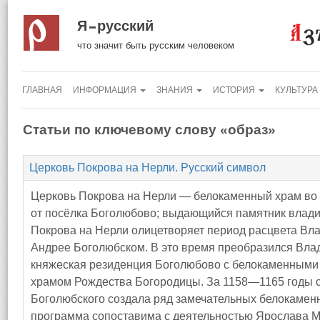
Я русский
что значит быть русским человеком
ГЛАВНАЯ
ИНФОРМАЦИЯ
ЗНАНИЯ
ИСТОРИЯ
КУЛЬТУРА
Статьи по ключевому слову «образ»
Церковь Покрова на Нерли. Русский символ
Церковь Покрова на Нерли — белокаменный храм во В
от посёлка Боголюбово; выдающийся памятник влади
Покрова на Нерли олицетворяет период расцвета Вл
Андрее Боголюбском. В это время преобразился Вла
княжеская резиденция Боголюбово с белокаменными
храмом Рождества Богородицы. За 1158—1165 годы с
Боголюбского создала ряд замечательных белокаменн
программа сопоставима с деятельностью Ярослава М