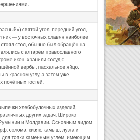
вершениями.
расный») святой угол, передний угол,
 кутник — у восточных славян наиболее
и стоял стол, обычно был обращён на
твлялись с алтарём православного
роме икон, хранили сосуд с
вящённой вербы, пасхальное яйцо.
ы в красном углу, а затем уже
х почётных гостей.
 выпечки хлебобулочных изделий,
различных других задач. Широко
в Румынии и Молдавии. Основным видом
рф, солома, кизяк, камыш, лузга и
а для топки каменным углём, имеющим