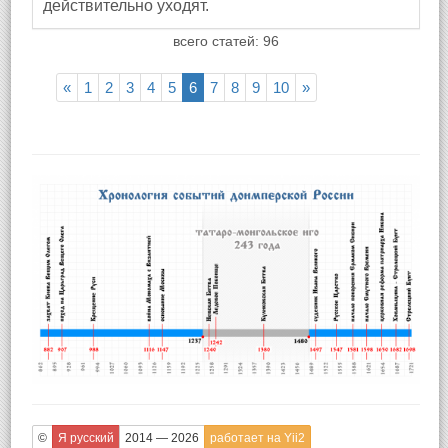
действительно уходят.
всего статей: 96
«
1
2
3
4
5
6
7
8
9
10
»
©
Я русский
2014 — 2026
работает на Yii2