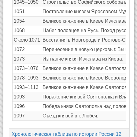
1045–1050
Строительство Софийского собора в Нов
1051
Поставление князем Ярославом Мудрым а
1054
Великое княжение в Киеве Изяслава Яр
1068
Набег половцев на Русь. Поход русских 
Около 1071
Восстания в Новгороде и Ростово-Сузда
1072
Перенесение в новую церковь г. Вышгор
1073
Изгнание князя Изяслава из Киева.
1073–1076
Великое княжение в Киеве Святослава 
1078–1093
Великое княжение в Киеве Всеволода Я
1093–1113
Великое княжение в Киеве Святополка И
1093
Поражение князей Святополка и Владими
1096
Победа князя Святополка над половцами
1097
Съезд князей в г. Любеч.
Хронологическая таблица по истории России 12