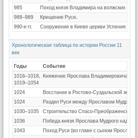
985
Поход князя Владимира на волжских булг
988–989
Крещение Руси.
990-е гг.
Сооружение в Киеве церкви Успения Бого
Хронологическая таблица по истории России 11
век
Годы
Событие
1016–1018,
Княжение Ярослава Владимировича Мудр
1019–1054
1024
Восстание в Ростово-Суздальской земле
1024
Раздел Руси между Ярославом Мудрым и 
1030–1035
Строительство Спасо-Преображенского с
1036
Победа князя Ярослава Мудрого над печ
1043
Поход Руси (во главе с сыном Ярослава