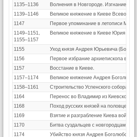
1135–1136
Волнения в Новгороде. Изгнание по 
1139–1146
Великое княжение в Киеве Всеволода
1147
Первое упоминание в летописи Моск
1149–1151,
Великое княжение в Киеве Юрия Вла
1155–1157
1155
Уход князя Андрея Юрьевича (Боголю
1156
Первое избрание архиепископа в Нов
1157
Восстание в Киеве.
1157–1174
Великое княжение Андрея Боголюбско
1158–1161
Строительство Успенского собора во
1164
Перенос во Владимир из Киевского В
1168
Поход русских князей на половцев.
1169
Взятие и разграбление Киева войском
1170
Битва суздальцев с новгородцами. П
1174
Убийство князя Андрея Боголюбского