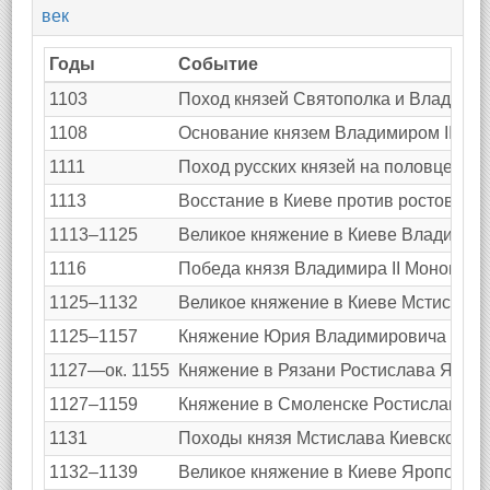
век
Годы
Событие
1103
Поход князей Святополка и Владими
1108
Основание князем Владимиром II Вс
1111
Поход русских князей на половцев.
1113
Восстание в Киеве против ростовщик
1113–1125
Великое княжение в Киеве Владимира
1116
Победа князя Владимира II Мономаха
1125–1132
Великое княжение в Киеве Мстислав
1125–1157
Княжение Юрия Владимировича (Долго
1127—ок. 1155
Княжение в Рязани Ростислава Яросл
1127–1159
Княжение в Смоленске Ростислава М
1131
Походы князя Мстислава Киевского в 
1132–1139
Великое княжение в Киеве Ярополка