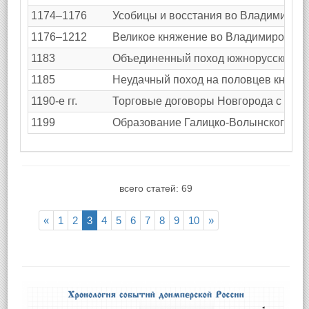
1174–1176
Усобицы и восстания во Владимиро-С
1176–1212
Великое княжение во Владимиро-Сузд
1183
Объединенный поход южнорусских княз
1185
Неудачный поход на половцев князя 
1190-е гг.
Торговые договоры Новгорода с неме
1199
Образование Галицко-Волынского кн
всего статей: 69
«
1
2
3
4
5
6
7
8
9
10
»