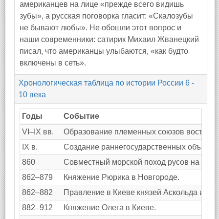
американцев на лице «прежде всего видишь
зубы», а русская поговорка гласит: «Скалозубы
не бывают любы». Не обошли этот вопрос и
наши современники: сатирик Михаил Жванецкий
писал, что американцы улыбаются, «как будто
включены в сеть».
Хронологическая таблица по истории России 6 -
10 века
Годы
Событие
VI–IX вв.
Образование племенных союзов восточны
IX в.
Создание раннегосударственных объедине
860
Совместный морской поход русов на Конс
862–879
Княжение Рюрика в Новгороде.
862–882
Правление в Киеве князей Аскольда и Дир
882–912
Княжение Олега в Киеве.