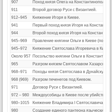
907
Поход князя Олега на Константинополь. 
911
Второй договор Руси с Византией.
912–945
Княжение Игоря в Киеве.
941
Первый поход князя Игоря на Константин
944
Второй поход князя Игоря на Константино
945–969
Правление княгини Ольги в Киеве (после 
945–972
Княжение Святослава Игоревича в Киеве.
Около 957
Посольство княгини Ольги в Константиноп
965
Разгром князем Святославом Хазарского к
968–971
Походы князя Святослава в Дунайскую Бо
968 (969)
Разгром печенегов под Киевом.
971
Договор Руси с Византией.
972 – 980
Междоусобицы в Киеве после убийства пе
980–1015
Княжение Владимира I Святославича в Ки
980
Создание единого пантеона языческих бог