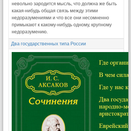
невольно зародится мысль, что должна же быть
какая‑нибудь общая связь между этими
недоразумениями и что все они несомненно
примыкают к какому‑нибудь одному, крупному
недоразумению.
Два государственных типа России