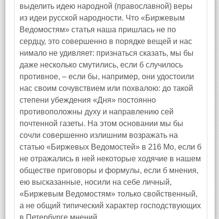
выделить идею народной (православной) веры
из идеи русской народности. Что «Биржевым
Ведомостям» статья наша пришлась не по
сердцу, это совершенно в порядке вещей и нас
нимало не удивляет: признаться сказать, мы бы
даже несколько смутились, если б случилось
противное, – если бы, например, они удостоили
нас своим сочувствием или похвалою: до такой
степени убеждения «Дня» постоянно
противоположны духу и направлению сей
почтенной газеты. На этом основании мы бы
сочли совершенно излишним возражать на
статью «Биржевых Ведомостей» в 216 Mo, если б
не отражались в ней некоторые ходячие в нашем
обществе приговоры и формулы, если б мнения,
ею высказанные, носили на себе личный,
«Биржевым Ведомостям» только свойственный,
а не общий типический характер господствующих
в Петербурге мнений.