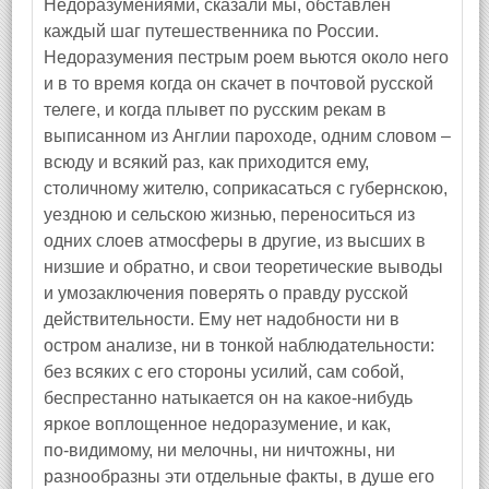
Недоразумениями, сказали мы, обставлен
каждый шаг путешественника по России.
Недоразумения пестрым роем вьются около него
и в то время когда он скачет в почтовой русской
телеге, и когда плывет по русским рекам в
выписанном из Англии пароходе, одним словом –
всюду и всякий раз, как приходится ему,
столичному жителю, соприкасаться с губернскою,
уездною и сельскою жизнью, переноситься из
одних слоев атмосферы в другие, из высших в
низшие и обратно, и свои теоретические выводы
и умозаключения поверять о правду русской
действительности. Ему нет надобности ни в
остром анализе, ни в тонкой наблюдательности:
без всяких с его стороны усилий, сам собой,
беспрестанно натыкается он на какое‑нибудь
яркое воплощенное недоразумение, и как,
по‑видимому, ни мелочны, ни ничтожны, ни
разнообразны эти отдельные факты, в душе его