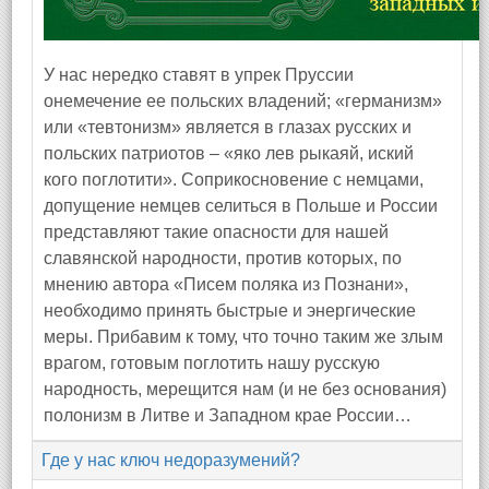
У нас нередко ставят в упрек Пруссии
онемечение ее польских владений; «германизм»
или «тевтонизм» является в глазах русских и
польских патриотов – «яко лев рыкаяй, иский
кого поглотити». Соприкосновение с немцами,
допущение немцев селиться в Польше и России
представляют такие опасности для нашей
славянской народности, против которых, по
мнению автора «Писем поляка из Познани»,
необходимо принять быстрые и энергические
меры. Прибавим к тому, что точно таким же злым
врагом, готовым поглотить нашу русскую
народность, мерещится нам (и не без основания)
полонизм в Литве и Западном крае России…
Где у нас ключ недоразумений?