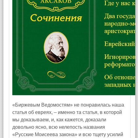
«Биржевым Ведомостям» не понравилась наша
статья об евреях, – именно та статья, в которой
мы доказываем, и, как кажется, доказали
довольно ясно, всю нелепость названия
«Русские Моисеева закона» и всю тщету усилий