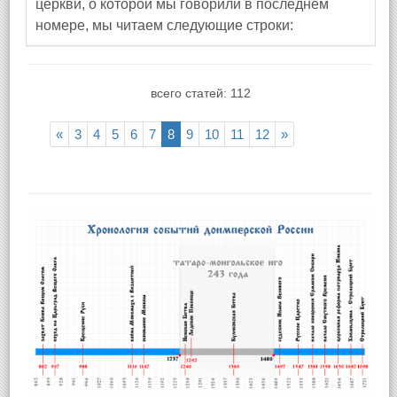
церкви, о которой мы говорили в последнем
номере, мы читаем следующие строки:
всего статей: 112
«
3
4
5
6
7
8
9
10
11
12
»