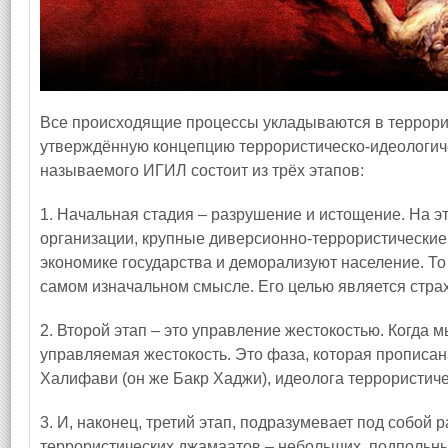
Все происходящие процессы укладываются в террорис
утверждённую концепцию террористическо-идеологич
называемого ИГИЛ состоит из трёх этапов:
1. Начальная стадия – разрушение и истощение. На э
организации, крупные диверсионно-террористические 
экономике государства и деморализуют население. То 
самом изначальном смысле. Его целью является страх
2. Второй этап – это управление жестокостью. Когда м
управляемая жестокость. Это фаза, которая прописан
Халифави (он же Бакр Хаджи), идеолога террористиче
3. И, наконец, третий этап, подразумевает под собой
террористических джамаатов – небольших, подпольны