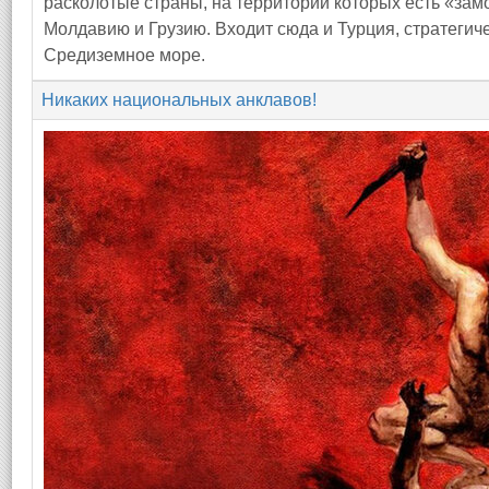
расколотые страны, на территории которых есть «за
Молдавию и Грузию. Входит сюда и Турция, стратегич
Средиземное море.
Никаких национальных анклавов!