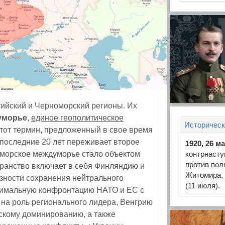
ийский и Черноморский регионы. Их
уморье
,
единое геополитическое
Историческ
Этот термин, предложенный в свое время
оследние 20 лет переживает второе
1920, 26 м
морское междуморье стало объектом
контрнасту
против пол
ранство включает в себя Финляндию и
Житомира, 
азности сохранения нейтрального
(11 июля).
ксимальную конфронтацию НАТО и ЕС с
на роль регионального лидера, Венгрию
ьскому доминированию, а также