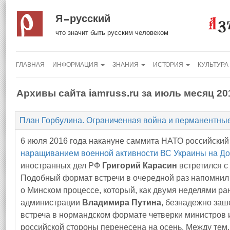
Я русский
что значит быть русским человеком
ГЛАВНАЯ
ИНФОРМАЦИЯ
ЗНАНИЯ
ИСТОРИЯ
КУЛЬТУРА
Архивы сайта iamruss.ru за июль месяц 20
План Горбулина. Ограниченная война и перманентны
6 июля 2016 года накануне саммита НАТО российски
наращиванием военной активности ВС Украины на Д
иностранных дел РФ
Григорий Карасин
встретился с
Подобный формат встречи в очередной раз напомнил
о Минском процессе, который, как двумя неделями ра
администрации
Владимира Путина
, безнадежно заше
встреча в нормандском формате четверки министров 
российской стороны перенесена на осень. Между тем