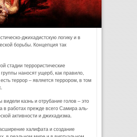
тическо-джихадистскую логику и в
еской борьбы. Концепция так
той стадии террористические
группы наносят ущерб, как правило,
есть террор – является террором, в том
.
ы видели казнь и отрубание голов – это
а в работах прежде всего Самира аль-
ской активности и джихадизма.
 расширение халифата и создание
х, в реальном мире и в виртуальном