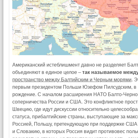
Американский истеблишмент давно не разделяет Балт
объединяют в единое целое –
так называемое межд
пространство между Балтийским и Черным морями
. 
первым президентом Польши Юзефом Пилсудским, в п
рождение. С началом расширения НАТО Балто-Черно
соперничества России и США. Это конфликтное прост
Швецию, где идут дискуссии относительно целесообр
статуса, прибалтийские страны, выступающие за ма
Россией, Польшу, претендующую при поддержке США 
и Словакию, в которых Россия видит противовес пол