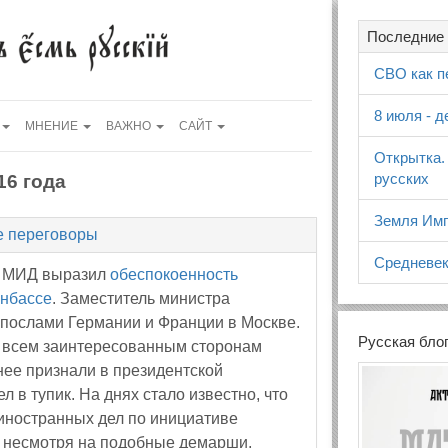
Последние 
СВО как п
8 июля - 
МНЕНИЕ
ВАЖНО
САЙТ
Открытка.
русских
16 года
Земля Имп
е переговоры
Средневек
й МИД выразил
обеспокоенность
онбассе
. Заместитель министра
 послами Германии и Франции в Москве.
Русская бло
 всем заинтересованным сторонам
нее признали в президентской
л в тупик. На днях стало известно, что
иностранных дел по инициативе
, несмотря на подобные демарши,