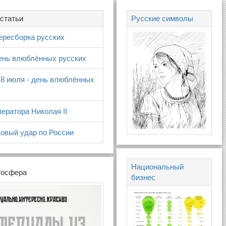
статьи
Русские символы
ересборка русских
день влюблённых русских
 8 июля - день влюблённых
ератора Николая II
овый удар по России
Национальный
госфера
бизнес