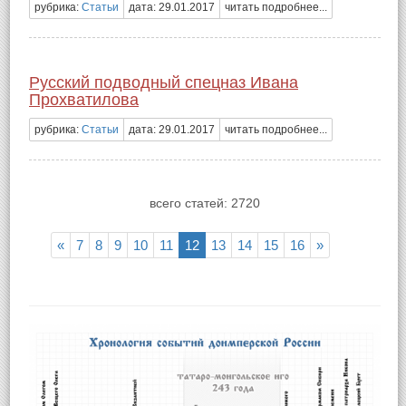
рубрика:
Статьи
дата: 29.01.2017
читать подробнее...
Русский подводный спецназ Ивана
Прохватилова
рубрика:
Статьи
дата: 29.01.2017
читать подробнее...
всего статей: 2720
«
7
8
9
10
11
12
13
14
15
16
»