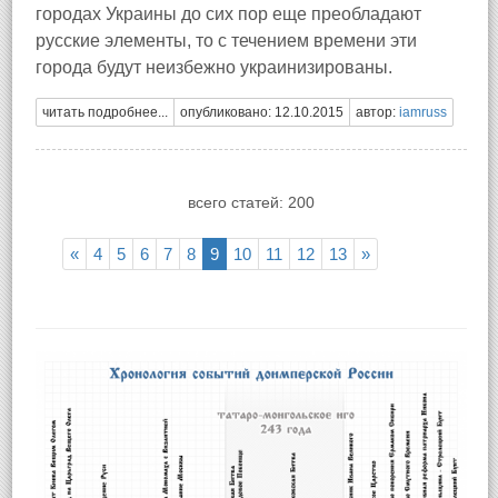
городах Украины до сих пор еще преобладают
русские элементы, то с течением времени эти
города будут неизбежно украинизированы.
читать подробнее...
опубликовано: 12.10.2015
автор:
iamruss
всего статей: 200
«
4
5
6
7
8
9
10
11
12
13
»