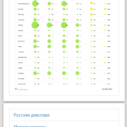
Русская диаспора
Мерило истории