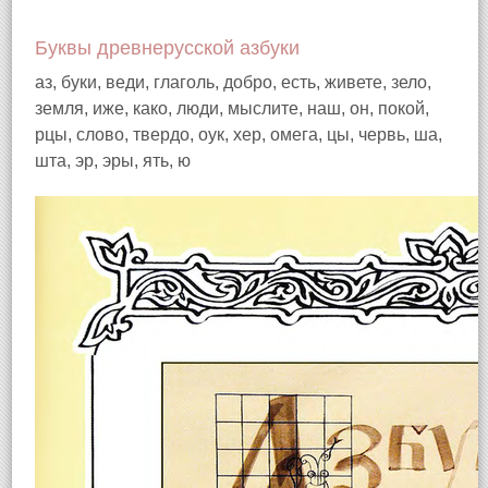
Буквы древнерусской азбуки
аз, буки, веди, глаголь, добро, есть, живете, зело,
земля, иже, како, люди, мыслите, наш, он, покой,
рцы, слово, твердо, оук, хер, омега, цы, червь, ша,
шта, эр, эры, ять, ю