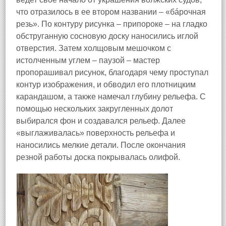
что отразилось в ее втором названии – «бáрочная
резь». По контуру рисунка – припороке – на гладко
обструганную сосновую доску наносились иглой
отверстия. Затем холщовым мешочком с
истолченным углем – паузой – мастер
пропорашивал рисунок, благодаря чему проступал
контур изображения, и обводил его плотницким
карандашом, а также намечал глубину рельефа. С
помощью нескольких закругленных долот
выбирался фон и создавался рельеф. Далее
«выглаживалась» поверхность рельефа и
наносились мелкие детали. После окончания
резной работы доска покрывалась олифой.