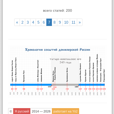
всего статей: 200
«
2
3
4
5
6
7
8
9
10
11
»
©
Я русский
2014 — 2026
работает на Yii2