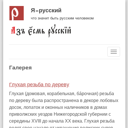
Я русский
что значит быть русским человеком
Навиг
Галерея
Глухая резьба по дереву
Глухая (домовая, корабельная, бáрочная) резьба
по дереву была распространена в декоре лобовых
досок, лопаток и оконных наличников в домах
приволжских уездов Нижегородской губернии с
середины XVIII до начала XX века. Глухая резьба
ведет свое начало от украшения волжских судов,