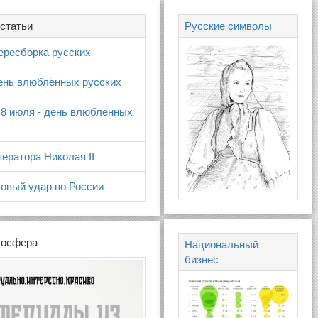
статьи
Русские символы
ересборка русских
день влюблённых русских
 8 июля - день влюблённых
ератора Николая II
овый удар по России
госфера
Национальный
бизнес