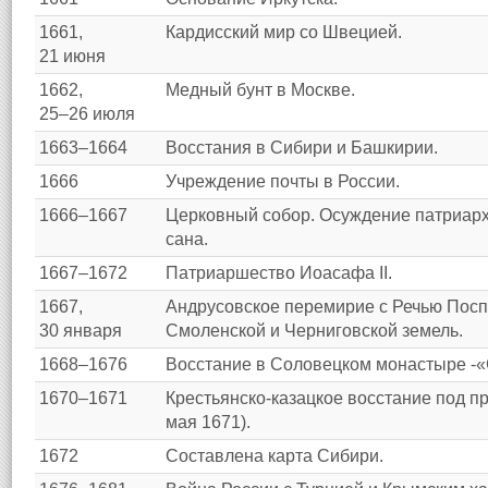
1661,
Кардисский мир со Швецией.
21 июня
1662,
Медный бунт в Москве.
25–26 июля
1663–1664
Восстания в Сибири и Башкирии.
1666
Учреждение почты в России.
1666–1667
Церковный собор. Осуждение патриарх
сана.
1667–1672
Патриаршество Иоасафа II.
1667,
Андрусовское перемирие с Речью Пос
30 января
Смоленской и Черниговской земель.
1668–1676
Восстание в Соловецком монастыре -«
1670–1671
Крестьянско-казацкое восстание под пр
мая 1671).
1672
Составлена карта Сибири.