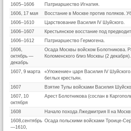
1605–1606
Патриаршество Игнатия.
1606, 17 мая
Восстание в Москве против поляков. У
1606–1610
Царствование Василия IV Шуйского.
1606–1607
Крестьянское восстание под предводит
1606–1612
Патриаршество Гермогена.
1606,
Осада Москвы войском Болотникова. Р
октябрь —
Коломенского близ Москвы (2 декабря).
декабрь
1607, 9 марта
«Уложение» царя Василия IV Шуйского.
беглых крестьян.
1607
Взятие Тулы войсками Василия Шуйско
1607, 10
Арест Болотникова (сослан в Каргополь
октября
1608
Начало похода Лжедмитрия II на Москв
1608,сентябрь
Осада польскими войсками Троице-Сер
—1610,