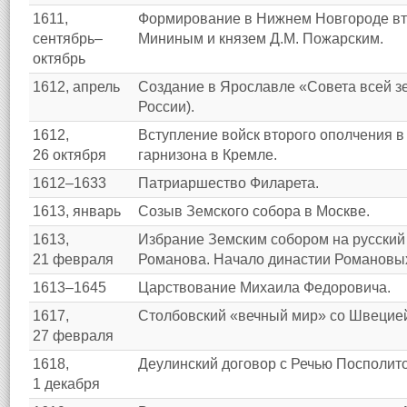
1611,
Формирование в Нижнем Новгороде вто
сентябрь–
Мининым и князем Д.М. Пожарским.
октябрь
1612, апрель
Создание в Ярославле «Совета всей з
России).
1612,
Вступление войск второго ополчения в
26 октября
гарнизона в Кремле.
1612–1633
Патриаршество Филарета.
1613, январь
Созыв Земского собора в Москве.
1613,
Избрание Земским собором на русский
21 февраля
Романова. Начало династии Романовы
1613–1645
Царствование Михаила Федоровича.
1617,
Столбовский «вечный мир» со Швецие
27 февраля
1618,
Деулинский договор с Речью Посполито
1 декабря