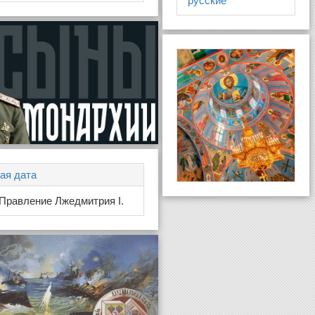
русские
ая дата
 Правление Лжедмитрия I.