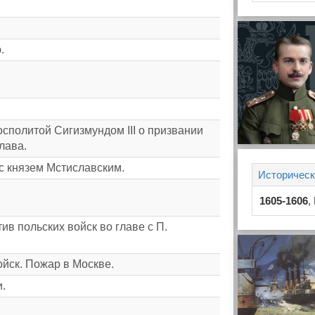
.
сполитой Сигизмундом III о призвании
лава.
 князем Мстиславским.
Историческ
1605-1606
,
в польских войск во главе с П.
ойск. Пожар в Москве.
.