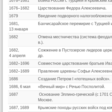
1676–1681
Война России с Турцией и Крымским ха
1676–1682
Царствование Федора Алексеевича.
1679
Введение подворного налогообложения
1681,
Бахчисарайское перемирие с Турцией 
13 января
1682
Отмена местничества (система феодал
в.).
1682,
Сожжение в Пустозерске лидеров церк
4 апреля
др.
1682–1696
Совместное царствование братьев Иван
1682–1689
Правление царевны Софьи Алексеевны
1686
Создание Петром I «потешных войск».
1686, 6 мая
«Вечный мир» с Речью Посполитой.
1687
Основание Эллино-греческой (с 1701 С
Москве.
1687, 1689
Крымские походы русских войск под ко