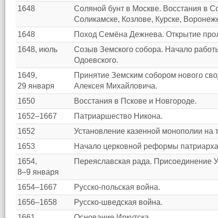
1648
Соляной бунт в Москве. Восстания в С
Соликамске, Козлове, Курске, Воронеже
1648
Поход Семёна Дежнева. Открытие прол
1648, июль
Созыв Земского собора. Начало работ
Одоевского.
1649,
Принятие Земским собором нового сво
29 января
Алексея Михайловича.
1650
Восстания в Пскове и Новгороде.
1652–1667
Патриаршество Никона.
1652
Установление казенной монополии на 
1653
Начало церковной реформы патриарха
1654,
Переяславская рада. Присоединение У
8–9 января
1654–1667
Русско-польская война.
1656–1658
Русско-шведская война.
1661
Основание Иркутска.