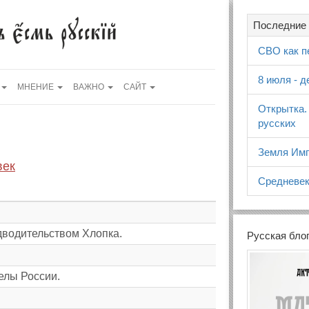
Последние 
СВО как п
8 июля - 
МНЕНИЕ
ВАЖНО
САЙТ
Открытка.
русских
Земля Имп
век
Средневек
дводительством Хлопка.
Русская бло
елы России.