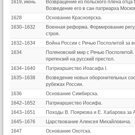
1619, июнь
Возвращение из польского плена отца
Возведение его в сан патриарха Москов
1628
Основание Красноярска.
1630–1632
Военная реформа. Формирование регу
строя.
1632–1634
Война России с Речью Посполитой за 
1634
Поляновский мир с Речью Посполитой. 
претензий на русский престол.
1634–1640
Патриаршество Иоасафа I.
1635–1638
Возведение новых оборонительных со
рубежах России.
1636
Основание Симбирска.
1642–1652
Патриаршество Иосифа.
1643–1651
Походы В. Пояркова и Е. Хабарова за 
1645–1676
Царствование Алексея Михайловича.
1647
Основание Охотска.