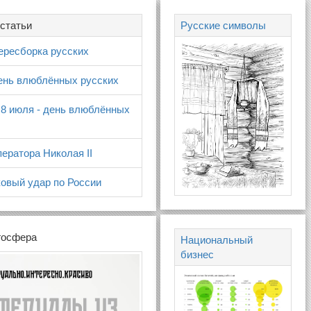
статьи
Русские символы
ересборка русских
день влюблённых русских
 8 июля - день влюблённых
ератора Николая II
овый удар по России
госфера
Национальный
бизнес