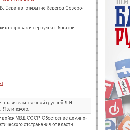
В. Беринга; открытие берегов Северо-
их островах и вернулся с богатой
ды
 правительственной группой Л.И.
. Явлинского.
ку войск МВД СССР. Обострение армяно-
тического отстранения от власти