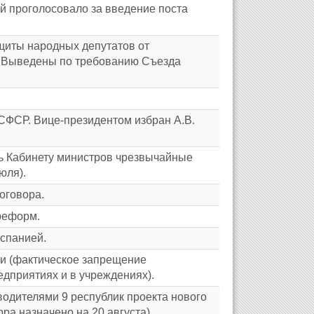
 проголосовало за введение поста
щиты народных депутатов от
. Выведены по требованию Съезда
СФСР. Вице-президентом избран А.В.
ь Кабинету министров чрезвычайные
юля).
оговора.
реформ.
Испанией.
и (фактическое запрещение
дприятиях и в учреждениях).
одителями 9 республик проекта нового
ра назначено на 20 августа).