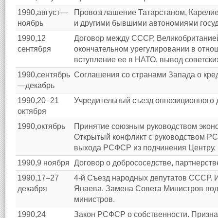
1990,август—
Провозглашение Татарстаном, Карелие
ноябрь
и другими бывшими автономиями госуд
1990,12
Договор между СССР, Великобритание
сентября
окончательном урегулировании в отно
вступление ее в НАТО, вывод советских
1990,сентябрь
Соглашения со странами Запада о кред
—декабрь
1990,20–21
Учредительный съезд оппозиционного 
октября
1990,октябрь
Принятие союзным руководством экон
Открытый конфликт с руководством Р
выхода РСФСР из подчинения Центру.
1990,9 ноября
Договор о добрососедстве, партнерстве
1990,17–27
4-й Съезд народных депутатов СССР. 
декабря
Янаева. Замена Совета Министров под
министров.
1990,24
Закон РСФСР о собственности. Призна