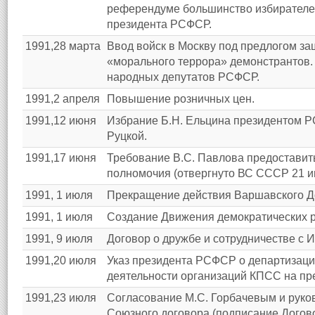
референдуме большинство избирателей
президента РСФСР.
1991,28 марта
Ввод войск в Москву под предлогом за
«морального террора» демонстрантов
народных депутатов РСФСР.
1991,2 апреля
Повышение розничных цен.
1991,12 июня
Избрание Б.Н. Ельцина президентом Р
Руцкой.
1991,17 июня
Требование В.С. Павлова предоставит
полномочия (отвергнуто ВС СССР 21 и
1991, 1 июля
Прекращение действия Варшавского Д
1991, 1 июля
Создание Движения демократических 
1991, 9 июля
Договор о дружбе и сотрудничестве с 
1991,20 июля
Указ президента РСФСР о департизаци
деятельности организаций КПСС на пре
1991,23 июля
Согласование М.С. Горбачевым и руков
Союзного договора (подписание Догово