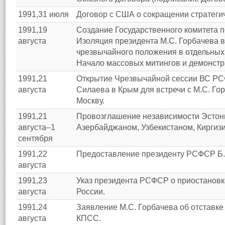
1991,31 июля
Договор с США о сокращении стратеги
1991,19
Создание Государственного комитета 
августа
Изоляция президента М.С. Горбачева в
чрезвычайного положения в отдельных 
Начало массовых митингов и демонстр
1991,21
Открытие Чрезвычайной сессии ВС РСФ
августа
Силаева в Крым для встречи с М.С. Г
Москву.
1991,21
Провозглашение независимости Эстони
августа–1
Азербайджаном, Узбекистаном, Киргизи
сентября
1991,22
Предоставление президенту РСФСР Б.
августа
1991,23
Указ президента РСФСР о приостановк
августа
России.
1991,24
Заявление М.С. Горбачева об отставке 
августа
КПСС.