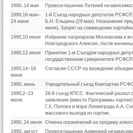
1990, 14 мая
Провозглашение Латвией независимос
1990,16 мая–
1-й Съезд народных депутатов РСФСР
24 июня
Б.Н. Ельцина (29 мая). Назначение п
июня). Запрет на совмещение партийн
1990,10 июня
Избрание патриархом Московским и вс
Новгородского Алексия, после кончины 
1990,12 июня
Принятие 1-м Съездом народных депу
государственном суверенитете РСФСР.
1990,14–16
Согласие СССР на вхождение объедин
июня
1990, июнь
Учредительный съезд Компартии РСФС
1990,2–13
28-й съезд КПСС. Фактический раскол 
июля
заявления (вместо Программы партии)
Г.Х. Попова и мэра Ленинграда А.А. С
массового выхода из партии.
1990, 24 июля
Отмена ограничений на продажу алког
1990, август
Провозглашение Арменией независимо