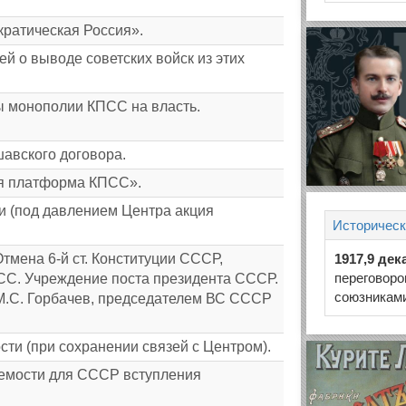
кратическая Россия».
й о выводе советских войск из этих
ы монополии КПСС на власть.
авского договора.
я платформа КПСС».
 (под давлением Центра акция
Историческ
тмена 6-й ст. Конституции СССР,
1917,9 дек
переговоро
С. Учреждение поста президента СССР.
союзниками
М.С. Горбачев, председателем ВС СССР
ти (при сохранении связей с Центром).
лемости для СССР вступления