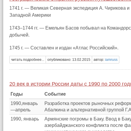
1741 г. — Великая Северная экспедиция А. Чирикова и 
Западной Америки
1743–1744 гг. — Емельян Басов побывал на Командорск
добычей.
1745 г. — Составлен и издан «Атлас Российский».
читать подробнее...
опубликовано: 13.02.2015
автор:
iamruss
20 век в истории России даты с 1990 по 2000 го
Годы
Событие
1990,январь
Разработка проектов рыночных реформ
—апрель
Абалкина и альтернативной группой Г.А
1990, январь
Армянские погромы в Баку. Ввод в Ба
азербайджанского конфликта после фак