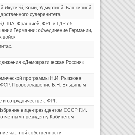
й,Якутией, Коми, Удмуртией, Башкирией
арственного суверенитета.
й,США, Францией, ФРГ и ГДР об
шении Германии: объединение Германии,
 войск.
итах.
движения «Демократическая Россия».
омической программы Н.И. Рыжкова.
СФСР. Провозглашение Б.Н. Ельциным
 и сотрудничестве с ФРГ.
Избрание вице-президентом СССР Г.И.
отчетным президенту Кабинетом
ние частной собственности.