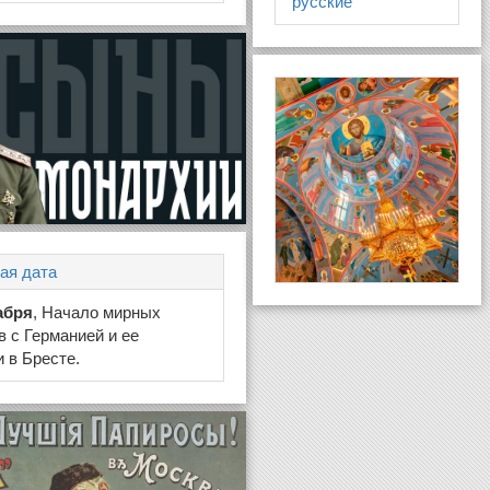
русские
ая дата
абря
, Начало мирных
в с Германией и ее
 в Бресте.