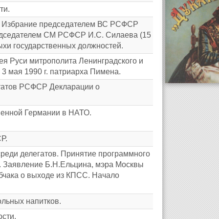
ти.
. Избрание председателем ВС РСФСР
редседателем СМ РСФСР И.С. Силаева (15
ыхи государственных должностей.
ея Руси митрополита Ленинградского и
3 мая 1990 г. патриарха Пимена.
татов РСФСР Декларации о
енной Германии в НАТО.
Р.
среди делегатов. Принятие программного
. Заявление Б.Н.Ельцина, мэра Москвы
обчака о выходе из КПСС. Начало
ольных напитков.
сти.