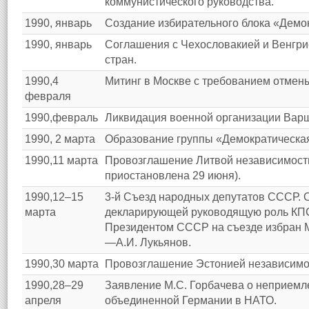
коммунистического руководства.
1990, январь
Создание избирательного блока «Демо
1990, январь
Соглашения с Чехословакией и Венгрие
стран.
1990,4
Митинг в Москве с требованием отмен
февраля
1990,февраль
Ликвидация военной организации Варш
1990, 2 марта
Образование группы «Демократическа
1990,11 марта
Провозглашение Литвой независимости
приостановлена 29 июня).
1990,12–15
3-й Съезд народных депутатов СССР. О
марта
декларирующей руководящую роль КПС
Президентом СССР на съезде избран 
—А.И. Лукьянов.
1990,30 марта
Провозглашение Эстонией независимос
1990,28–29
Заявление М.С. Горбачева о неприем
апреля
объединенной Германии в НАТО.