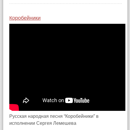
Коробейники
Русская народная песня “Коробейники” в
исполнении Сергея Лемешева