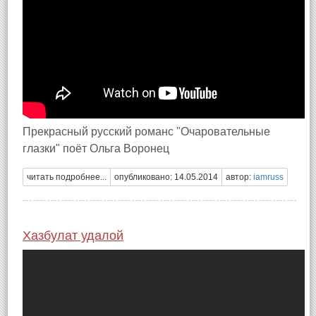
Прекрасный русский романс "Очаровательные
глазки" поёт Ольга Воронец
читать подробнее...
опубликовано: 14.05.2014
автор:
iamruss
Хазбулат удалой