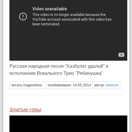
Русская народная песня “Хазбулат удалой” в
исполнении Вокального Трио "Рябинушка"
читать подробнее...
опубликовано: 14.05.2014
автор:
iamruss
Златые горы