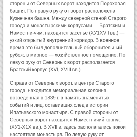
стороны от Северных ворот находится Пороховая
башня. По правую руку от ворот расположена
Кузнечная башня. Между северной стеной Старого
города и монастырскими корпусами — Братским и
Наместни-чим, находится засепье (ХУ1XVII вв.) —
узкий открытый внутренний коридор. В военное
время это был дополнительный оборонительный
рубеж, в мирное — хозяйственное помещение. По
левую руку от Северных ворот располагается
Братский корпус (XVI, XVIII вв.).
Справа от Северных ворот, в центре Старого
города, находится мемориальная колонна,
возведенная в 1839 г. в память знаменитых
событий и лиц, оставивших след в истории
Ипатьевского монастыря. С правой стороны от
Северных ворот находится Наместничий корпус
(ХУ1-Х1Х вв.). В XVII в. здесь располагались покои
настоятеля монастыря. По левую руку от