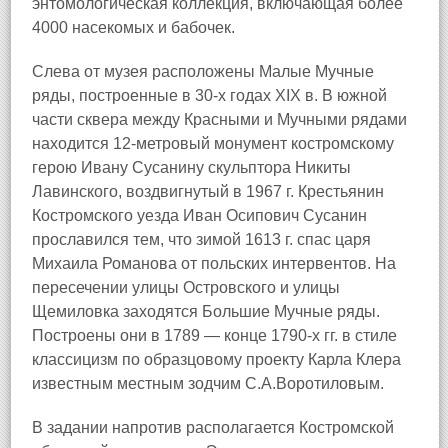
энтомологическая коллекция, включающая более
4000 насекомых и бабочек.
Слева от музея расположены Малые Мучные
ряды, построенные в 30-х годах XIX в. В южной
части сквера между Красными и Мучными рядами
находится 12-метровый монумент костромскому
герою Ивану Сусанину скульптора Никиты
Лавинского, воздвигнутый в 1967 г. Крестьянин
Костромского уезда Иван Осипович Сусанин
прославился тем, что зимой 1613 г. спас царя
Михаила Романова от польских интервентов. На
пересечении улицы Островского и улицы
Щемиловка заходятся Большие Мучные ряды.
Построены они в 1789 — конце 1790-х гг. в стиле
классицизм по образцовому проекту Карла Клера
известным местным зодчим С.А.Воротиловым.
В задании напротив располагается Костромской