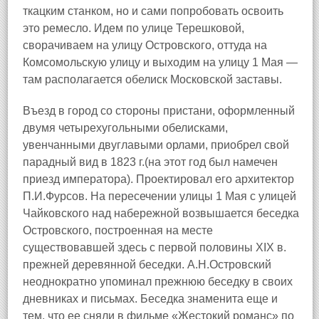
ткацким станком, но и сами попробовать освоить
это ремесло. Идем по улице Терешковой,
сворачиваем на улицу Островского, оттуда на
Комсомольскую улицу и выходим на улицу 1 Мая —
там располагается обелиск Московской заставы.
Въезд в город со стороны пристани, оформленный
двумя четырехугольными обелисками,
увенчанными двуглавыми орлами, приобрел свой
парадный вид в 1823 г.(на этот год был намечен
приезд императора). Проектировал его архитектор
П.И.Фурсов. На пересечении улицы 1 Мая с улицей
Чайковского над набережной возвышается беседка
Островского, построенная на месте
существовавшей здесь с первой половины XIX в.
прежней деревянной беседки. А.Н.Островский
неоднократно упоминал прежнюю беседку в своих
дневниках и письмах. Беседка знаменита еще и
тем, что ее сняли в фильме «Жестокий романс» по