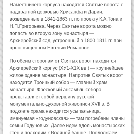
Наместничего корпуса находятся Святые ворота с
надвратной церковью Хрисанфа и Дарии,
возведенные в 1841-1863 гг. по проекту К.А.Тона и
Н.П.Григорьева. Через Святые ворота можно
попасть во вторую зону монастыря —
Архиерейский сад, устроенный в 1800-1811 гг. при
преосвященном Евгении Романове.
По обеим сторонам от Святых ворот находится
Архиерейский корпус (ХУ1-Х1Х вв.) — крупнейшее
жилое здание монастыря. Напротив Святых ворот
находится Троицкий собор — главный храм
монастыря. Фресковый ансамбль собора
представляет собой вершину русской
монументально-духовной живописи XVII в. В
подклете храма находится усыпальница,
именуемая «годуновская» — там погребены члены
семьи Годуновых. Далее идем вдоль монастырских
стен и подходим к Водяной башне. Продолжаем