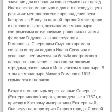
значение для основания около семисот лет назад
Ипатьевского монастыря и для его последующего
развития: местоположение при впадении реки
Костромы в Волгу на важной торговой магистрали
и покровительство, оказываемое монастырю
костромскими вотчинниками, родоначальниками
фамилии Годуновых, а впоследствии —
Романовых. С периодом Смутного времени
связана история подвига Ивана Сусанина и
успешная шестимесячная борьба костромского
народного ополчения с польско-литовскими
отрядами, засевшими в Ипатьевском монастыре. В
этом же монастыре Михаил Романов в 1613 г.
скрывался от поляков.
Входим в монастырь через главные Северные
(Екатерининские) ворота, возведенные в 1767 г, к
приезду в Кострому императрицы Екатерины II.
Они ведут на территорию Старого города. С левой