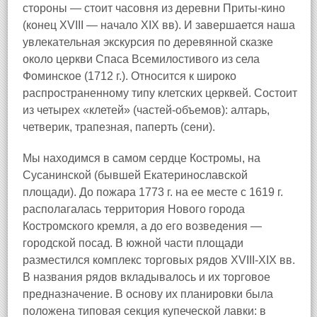
стороны — стоит часовня из деревни Приты-кино
(конец XVIII — начало XIX вв). И завершается наша
увлекательная экскурсия по деревянной сказке
около церкви Спаса Всемилостивого из села
Фоминское (1712 г.). Относится к широко
распространенному типу клетских церквей. Состоит
из четырех «клетей» (частей-объемов): алтарь,
четверик, трапезная, паперть (сени).
Мы находимся в самом сердце Костромы, на
Сусанинской (бывшей Екатеринославской
площади). До пожара 1773 г. на ее месте с 1619 г.
располагалась территория Нового города
Костромского кремля, а до его возведения —
городской посад. В южной части площади
разместился комплекс торговых рядов XVIII-XIX вв.
В названия рядов вкладывалось и их торговое
предназначение. В основу их планировки была
положена типовая секция купеческой лавки: в