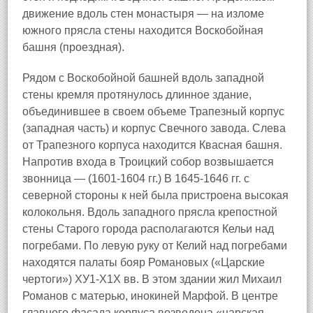
движение вдоль стен монастыря — на изломе
южного прясла стены находится Воскобойная
башня (проездная).
Рядом с Воскобойной башней вдоль западной
стены кремля протянулось длинное здание,
объединившее в своем объеме Трапезный корпус
(западная часть) и корпус Свечного завода. Слева
от Трапезного корпуса находится Квасная башня.
Напротив входа в Троицкий собор возвышается
звонница — (1601-1604 гг.) В 1645-1646 гг. с
северной стороны к ней была пристроена высокая
колокольня. Вдоль западного прясла крепостной
стены Старого города располагаются Кельи над
погребами. По левую руку от Келий над погребами
находятся палаты бояр Романовых («Царские
чертоги») ХУ1-Х1Х вв. В этом здании жил Михаил
Романов с матерью, инокиней Марфой. В центре
главного фасада корпуса возведена «царская