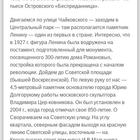
пьесе Островского «Бесприданница».
Двигаемся по улице Чайковского — заходим в
Центральный парк — там располагается памятник
Ленину — один из первых в стране. Интересно, что
в 1927 г. фигура Ленина была водружена на
постамент, подготовленный для монумента,
посвященного 300-летию дома Романовых,
постройка которого была прекращена с началом
революции. Дойдем до Советской площади
(бывшей Воскресенской). По левую руку от нас —
4,5-метровый памятник основателю города Юрию
Долгорукому работы московского скульптора
Владимира Цер-ковникова. Он был установлен в
2004 г., когда город отмечал свое 850-летие. О
Сворачиваем на Советскую улицу. На углу
квартала, северным фасадом выходя на красную
линию Советской улицы, восточным — на
Крестьянскую стоит дом купца И.В.Малышева —