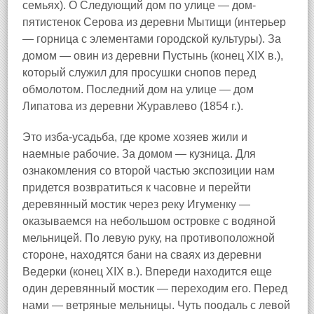
семьях). О Следующий дом по улице — дом-
пятистенок Серова из деревни Мытищи (интерьер
— горница с элементами городской культуры). За
домом — овин из деревни Пустынь (конец XIX в.),
который служил для просушки снопов перед
обмолотом. Последний дом на улице — дом
Липатова из деревни Журавлево (1854 г.).
Это изба-усадьба, где кроме хозяев жили и
наемные рабочие. За домом — кузница. Для
ознакомления со второй частью экспозиции нам
придется возвратиться к часовне и перейти
деревянный мостик через реку Игуменку —
оказываемся на небольшом островке с водяной
мельницей. По левую руку, на противоположной
стороне, находятся бани на сваях из деревни
Ведерки (конец XIX в.). Впереди находится еще
один деревянный мостик — переходим его. Перед
нами — ветряные мельницы. Чуть поодаль с левой