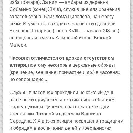
изба гончара). За ним — амбары из деревня
Собакино (конец XIX в), служившие для хранения
запасов зерна. Близ дома Ципелева, на берегу
речки Игумен-ка, находится часовня из деревни
Большое Токарёво (конец XVIII — начало XIX вв.),
освященная в честь Казанской иконы Божией
Матери.
Часовня отличается от церкви отсутствием
алтаря
, поэтому некоторые церковные обряды
(крещение, венчание, причастие и др.) в часовнях
не совершались.
Службы в часовнях проходили не каждый день,
чаще были приурочены к каким-либо событиям.
Рядом с домом Ципелева располагается дом
крестьянки Лоховой из деревни Вашкино.
Середина XIX в.(экспозиция посвящена традициям
и обрядам в воспитании детей в крестьянских