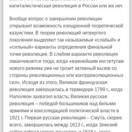
капиталистическая революция в России или же нет.
Вообще вопрос о завершении революции
открывает возможность изощренной теоретической
казуистики. В теории революций четвертого
поколения выделяют так называемые «слабый» и
«сильный» варианты определения финальной
точки революции. В слабом варианте революция
заканчивается тогда, когда «важнейшим институтам
нового режима уже не грозит активный вызов со
стороны революционных или контрреволюционных
сил». Исходя из этого, Великая французская
революция завершилась в термидоре 1799 г., когда
Наполеон захватил власть; Великая русская
революция – победой большевиков над белыми
армиями и консолидацией политической власти в
1921 г. Первая русская революция – Смута, скорее
всего, завершилась между 1613 г., когда Земский
собор избрал новую династию, и 1618 г., когда,