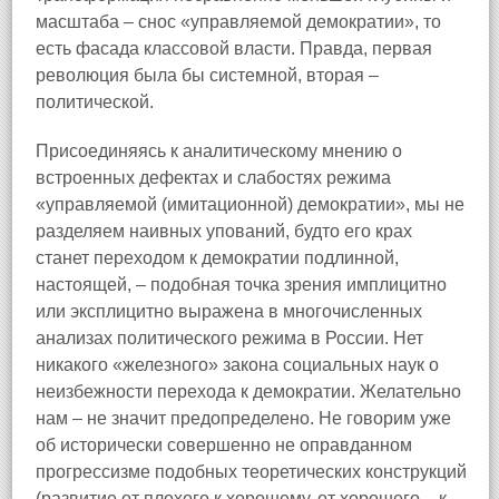
масштаба – снос «управляемой демократии», то
есть фасада классовой власти. Правда, первая
революция была бы системной, вторая –
политической.
Присоединяясь к аналитическому мнению о
встроенных дефектах и слабостях режима
«управляемой (имитационной) демократии», мы не
разделяем наивных упований, будто его крах
станет переходом к демократии подлинной,
настоящей, – подобная точка зрения имплицитно
или эксплицитно выражена в многочисленных
анализах политического режима в России. Нет
никакого «железного» закона социальных наук о
неизбежности перехода к демократии. Желательно
нам – не значит предопределено. Не говорим уже
об исторически совершенно не оправданном
прогрессизме подобных теоретических конструкций
(развитие от плохого к хорошему, от хорошего – к