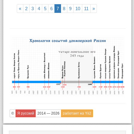
«
2
3
4
5
6
7
8
9
10
11
»
©
Я русский
2014 — 2026
работает на Yii2