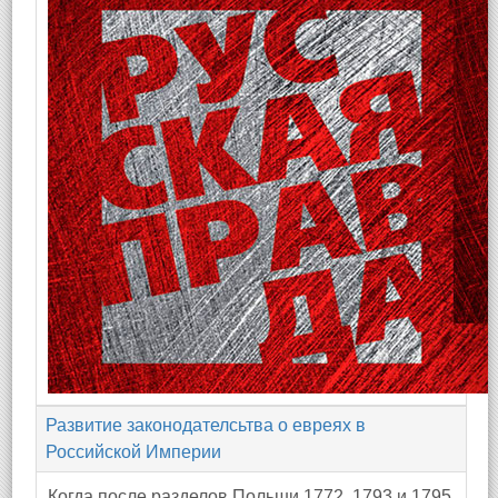
Развитие законодателсьтва о евреях в
Российской Империи
Когда после разделов Польши 1772, 1793 и 1795