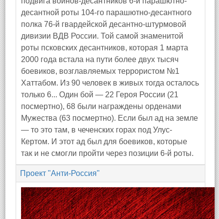
подвига воинов-десантников 6-й парашютно-
десантной роты 104-го парашютно-десантного
полка 76-й гвардейской десантно-штурмовой
дивизии ВДВ России. Той самой знаменитой
роты псковских десантников, которая 1 марта
2000 года встала на пути более двух тысяч
боевиков, возглавляемых террористом №1
Хаттабом. Из 90 человек в живых тогда осталось
только 6... Один бой — 22 Героя России (21
посмертно), 68 были награждены орденами
Мужества (63 посмертно). Если был ад на земле
— то это там, в чеченских горах под Улус-
Кертом. И этот ад был для боевиков, которые
так и не смогли пройти через позиции 6-й роты.
Проект "Анти-Россия"