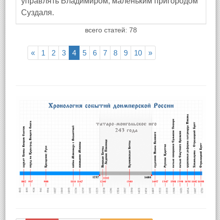
управлять Владимиром, маленьким пригородом
Суздаля.
всего статей: 78
«
1
2
3
4
5
6
7
8
9
10
»