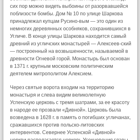
сих пор можно видеть выбоины от разорвавшейся
поблизости бомбы. Дом № 10 по улице Шаркова
принадлежал купцам Русино-вым — это один из
немногих деревянных особняков, сохранившихся в
Угличе. В конце улицы Шаркова находится самый
древний из угличских монастырей — Алексеев-ский
— построенный на возвышенности, называемой в
древности Огневой горой. Монастырь был основан
в 1371 г. крупным московским политическим
деятелем митрополитом Алексием.
Через святые ворота входим на территорию
монастыря и слева видим великолепную
Успенскую церковь с тремя шатрами, за ее красоту
в народе ее прозвали «Дивной». Церковь была
возведена в 1628 г. в память о погибших угличанах,
сражавшихся против польско-литовских
интервентов. Севернее Успенской «Дивной»
церкви располагается церковь Усекновения главы