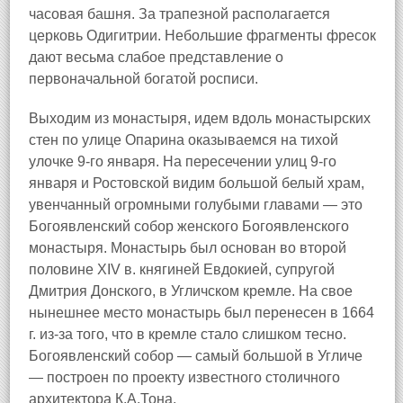
часовая башня. За трапезной располагается
церковь Одигитрии. Небольшие фрагменты фресок
дают весьма слабое представление о
первоначальной богатой росписи.
Выходим из монастыря, идем вдоль монастырских
стен по улице Опарина оказываемся на тихой
улочке 9-го января. На пересечении улиц 9-го
января и Ростовской видим большой белый храм,
увенчанный огромными голубыми главами — это
Богоявленский собор женского Богоявленского
монастыря. Монастырь был основан во второй
половине XIV в. княгиней Евдокией, супругой
Дмитрия Донского, в Угличском кремле. На свое
нынешнее место монастырь был перенесен в 1664
г. из-за того, что в кремле стало слишком тесно.
Богоявленский собор — самый большой в Угличе
— построен по проекту известного столичного
архитектора К.А.Тона.