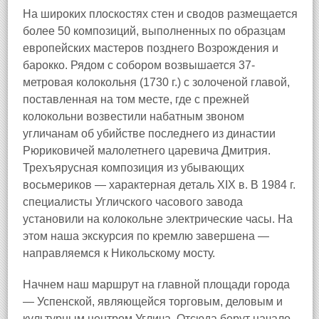
На широких плоскостях стен и сводов размещается
более 50 композиций, выполненных по образцам
европейских мастеров позднего Возрождения и
барокко. Рядом с собором возвышается 37-
метровая колокольня (1730 г.) с золоченой главой,
поставленная на том месте, где с прежней
колокольни возвестили набатным звоном
угличанам об убийстве последнего из династии
Рюриковичей малолетнего царевича Дмитрия.
Трехъярусная композиция из убывающих
восьмериков — характерная деталь XIX в. В 1984 г.
специалисты Угличского часового завода
установили на колокольне электрические часы. На
этом наша экскурсия по кремлю завершена —
направляемся к Никольскому мосту.
Начнем наш маршрут на главной площади города
— Успенской, являющейся торговым, деловым и
культурным центром Углича. Отсюда берут начало