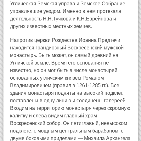
Углическая Земская управа и Земское Собрание,
управлявшие уездом. Именно в нем протекала
деятельность Н.Н.Тучкова и К.Н.Еврейнова и
других известных местных земцев.
Напротив церкви Рождества Иоанна Предтечи
находится грандиозный Воскресенский мужской
монастырь. Быть может, он самый древний на
Угличской земле. Время его основания не
известно, но он мог быть в числе монастырей,
основанных угличским князем Романом
Владимировичем (правил в 1261-1285 гг.). Все
здания монастыря подняты на высокий подклет,
поставлены в одну линию и соединены галереей.
Входим на территорию монастыря через скромную
калитку и слева видим главный храм —
Воскресенский собор. Он пятиглавый, невысоком
подклете, с мощным центральным барабаном, с
двумя боковыми приделами — Михаила Архангела