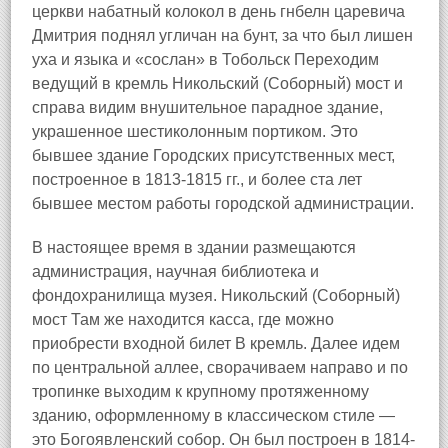
церкви набатный колокол в день гнбелн царевича
Дмитрия поднял угличан на бунт, за что был лишен
уха и языка и «сослан» в Тобольск Переходим
ведущий в кремль Никольский (Соборный) мост и
справа видим внушительное парадное здание,
украшенное шестиколонным портиком. Это
бывшее здание Городских присутственных мест,
построенное в 1813-1815 гг., и более ста лет
бывшее местом работы городской администрации.
В настоящее время в здании размещаются
администрация, научная библиотека и
фондохранилища музея. Никольский (Соборный)
мост Там же находится касса, где можно
приобрести входной билет В кремль. Далее идем
по центральной аллее, сворачиваем направо и по
тропинке выходим к крупному протяженному
зданию, оформленному в классическом стиле —
это Богоявленский собор. Он был построен в 1814-