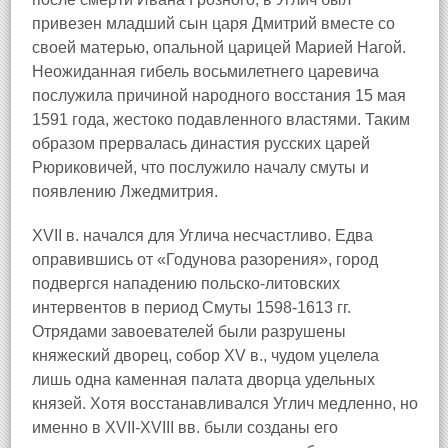
привезен младший сын царя Дмитрий вместе со
своей матерью, опальной царицей Марией Нагой.
Неожиданная гибель восьмилетнего царевича
послужила причиной народного восстания 15 мая
1591 года, жестоко подавленного властями. Таким
образом прервалась династия русских царей
Рюриковичей, что послужило началу смуты и
появлению Лжедмитрия.
XVII в. начался для Углича несчастливо. Едва
оправившись от «Годунова разорения», город
подвергся нападению польско-литовских
интервентов в период Смуты 1598-1613 гг.
Отрядами завоевателей были разрушены
княжеский дворец, собор XV в., чудом уцелела
лишь одна каменная палата дворца удельных
князей. Хотя восстанавливался Углич медленно, но
именно в XVII-XVIII вв. были созданы его