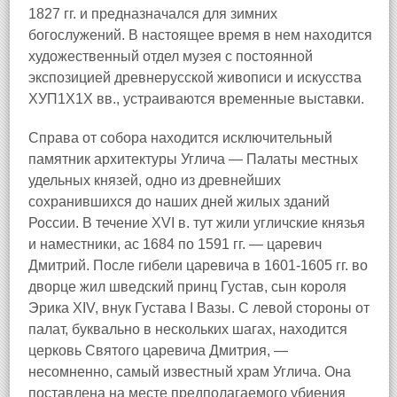
1827 гг. и предназначался для зимних
богослужений. В настоящее время в нем находится
художественный отдел музея с постоянной
экспозицией древнерусской живописи и искусства
ХУП1Х1Х вв., устраиваются временные выставки.
Справа от собора находится исключительный
памятник архитектуры Углича — Палаты местных
удельных князей, одно из древнейших
сохранившихся до наших дней жилых зданий
России. В течение XVI в. тут жили угличские князья
и наместники, ас 1684 по 1591 гг. — царевич
Дмитрий. После гибели царевича в 1601-1605 гг. во
дворце жил шведский принц Густав, сын короля
Эрика XIV, внук Густава I Вазы. С левой стороны от
палат, буквально в нескольких шагах, находится
церковь Святого царевича Дмитрия, —
несомненно, самый известный храм Углича. Она
поставлена на месте предполагаемого убиения