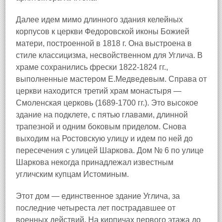
Далее идем мимо длинного здания келейных
корпусов к церкви Федоровской иконы Божией
матери, построенной в 1818 г. Она выстроена в
стиле классицизма, несвойственном для Углича. В
храме сохранились фрески 1822-1824 гг.,
выполненные мастером Е.Медведевым. Справа от
церкви находится третий храм монастыря —
Смоленская церковь (1689-1700 гг.). Это высокое
здание на подклете, с пятью главами, длинной
трапезной и одним боковым приделом. Снова
выходим на Ростовскую улицу и идем по ней до
пересечения с улицей Шаркова. Дом № 6 по улице
Шаркова некогда принадлежал известным
угличским купцам Истоминым.
Этот дом — единственное здание Углича, за
последние четыреста лет пострадавшее от
военных действий. На кирпичах первого этажа до