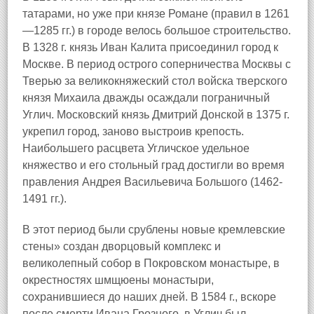
татарами, но уже при князе Романе (правил в 1261
—1285 гг.) в городе велось большое строительство.
В 1328 г. князь Иван Калита присоединил город к
Москве. В период острого соперничества Москвы с
Тверью за великокняжеский стол войска тверского
князя Михаила дважды осаждали пограничный
Углич. Московский князь Дмитрий Донской в 1375 г.
укрепил город, заново выстроив крепость.
Наибольшего расцвета Угличское удельное
княжество и его стольный град достигли во время
правления Андрея Васильевича Большого (1462-
1491 гг.).
В этот период были срублены новые кремлевские
стены» создан дворцовый комплекс и
великолепный собор в Покровском монастыре, в
окрестностях шмщюены монастыри,
сохранившиеся до наших дней. В 1584 г., вскоре
после смерти Ивана Грозного, в Углич был