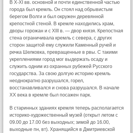
В X-XI вв. основной и почти единственной частью
города был кремль. Он стоял над обрывистым
берегом Волги и был окружен деревянной
крепостной стеной. В кремле находились храм,
дворы горожан и с XIII в. — двор князя. Крепостная
стена ограничивала кремль с севера, с других
сторон защитой ему служили Каменный ручей и
речка Шелковка, превращенные в рвы. С такими
укреплениями город мог выдержать осаду и
служить одним из охранных рубежей Русского
государства. За свою долгую историю кремль
неоднократно разрушался, горел,
восстанавливался и снова разрушался. В начале
XX века в кремле был посажен парк.
В старинных зданиях кремля теперь располагается
историко-художественный музей (открыт летом с
09.00 до 17.00 без выходных; зимой до 16.00,
выходные пн, вт). Хранящийся в Дмитриевской