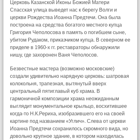
Церковь Казанской Иконы Божией Матери
Спасская улица выведет нас к берегу Волги и
церкви Рождества Иоанна Предтечи. Она была
построена на средства богатого местного купца
Григория Чеполосова в память о погибшем сыне,
убитом Рудаком, приказчиком купца. В северном ее
приделе в 1960-х гг. реставраторы обнаружили
нишу, где захоронен Ваня Чеполосов.
Безвестные мастера (возможно московские)
создали удивительно нарядную церковь: шатровая
колокольня, трапезная, вытянутый вверх
центральный пятиглавый куб храма. В
гармоничной композиции храма неожиданным
выглядит монументальное крыльцо, восхитившее
когда-то Н.К.Рериха, изобразившего его на своей
картине под названием «Углич». Слева от церкви
Иоанна Предтечи сохранилось скромного вида, но
довольно крупное здание, в котором находилась