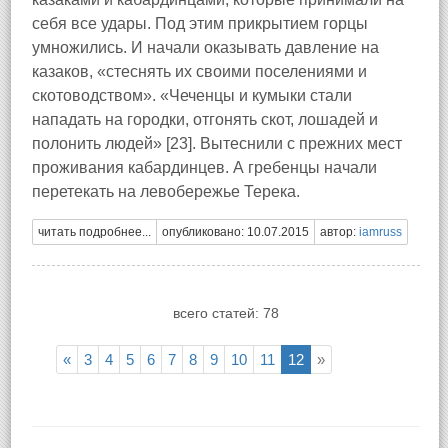
себя все удары. Под этим прикрытием горцы
умножились. И начали оказывать давление на
казаков, «стеснять их своими поселениями и
скотоводством». «Чеченцы и кумыки стали
нападать на городки, отгонять скот, лошадей и
полонить людей» [23]. Вытеснили с прежних мест
проживания кабардинцев. А гребенцы начали
перетекать на левобережье Терека.
читать подробнее...
опубликовано: 10.07.2015
автор:
iamruss
всего статей: 78
«
3
4
5
6
7
8
9
10
11
12
»