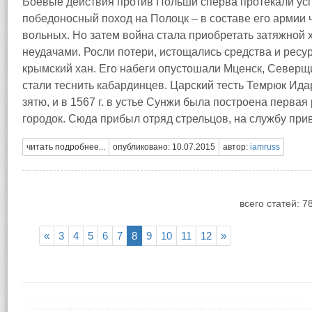
Боевые действия против Польши сперва протекали усп
победоносный поход на Полоцк – в составе его армии ч
вольных. Но затем война стала приобретать затяжной 
неудачами. Росли потери, истощались средства и ресу
крымский хан. Его набеги опустошали Мценск, Северщи
стали теснить кабардинцев. Царский тесть Темрюк Ид
зятю, и в 1567 г. в устье Сунжи была построена первая
городок. Сюда прибыл отряд стрельцов, на службу прив
читать подробнее...
опубликовано: 10.07.2015
автор:
iamruss
всего статей: 7
«
3
4
5
6
7
8
9
10
11
12
»