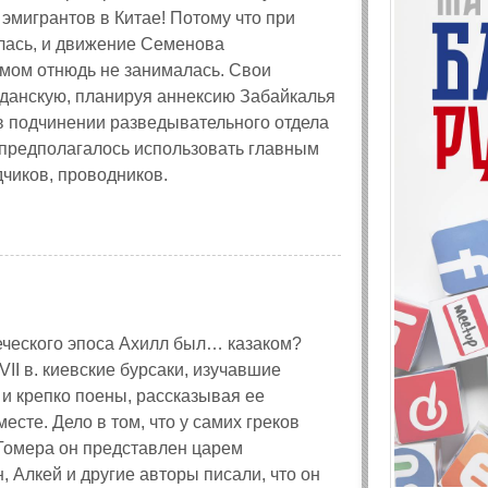
 эмигрантов в Китае! Потому что при
илась, и движение Семенова
змом отнюдь не занималась. Свои
жданскую, планируя аннексию Забайкалья
в подчинении разведывательного отдела
 предполагалось использовать главным
дчиков, проводников.
еческого эпоса Ахилл был… казаком?
II в. киевские бурсаки, изучавшие
 и крепко поены, рассказывая ее
есте. Дело в том, что у самих греков
Гомера он представлен царем
 Алкей и другие авторы писали, что он