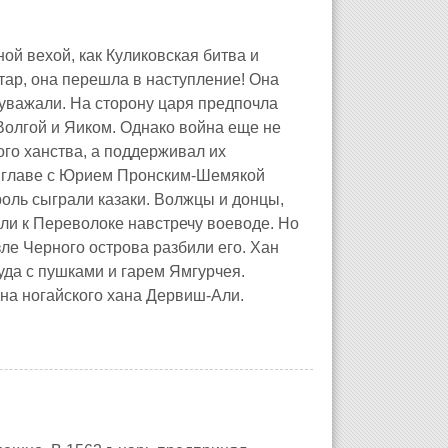
ой вехой, как Куликовская битва и
атар, она перешла в наступление! Она
уважали. На сторону царя предпочла
олгой и Яиком. Однако война еще не
го ханства, а поддерживал их
 во главе с Юрием Пронским-Шемякой
оль сыграли казаки. Волжцы и донцы,
или к Переволоке навстречу воеводе. Но
ле Черного острова разбили его. Хан
уда с пушками и гарем Ямгурчея.
ына ногайского хана Дервиш-Али.