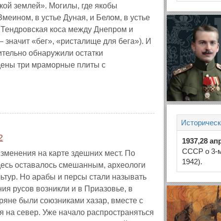
кой землей». Могилы, где якобы
меином, в устье Дуная, и Белом, в устье
А Тендровская коса между Днепром и
значит «бег», «ристалище для бега»). И
ительно обнаружили остатки
йдены три мраморные плиты с
Историческ
2
1937,28 ап
СССР о 3-м
зменения на карте здешних мест. По
1942).
здесь оставалось смешанным, археологи
тур. Но арабы и персы стали называть
ия русов возникли и в Приазовье, в
еряне были союзниками хазар, вместе с
я на север. Уже начало распространяться