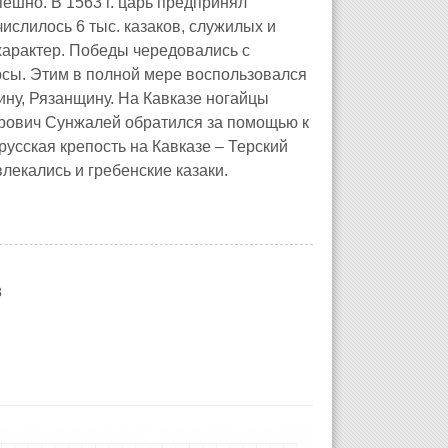
ешно. В 1563 г. царь предпринял
ислилось 6 тыс. казаков, служилых и
характер. Победы чередовались с
рсы. Этим в полной мере воспользовался
ну, Рязанщину. На Кавказе ногайцы
арович Сунжалей обратился за помощью к
 русская крепость на Кавказе – Терский
лекались и гребенские казаки.
8