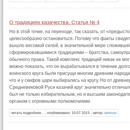
О традициях казачества. Статья № 4
Но в этой точке, на переходе, так сказать, от «предыст
целесообразно остановиться. Потому что факты свидет
вышло весомой силой, в значительной мере сложивше
сформировавшимися традициями – братства, самоупра
обычного права. Такой комплекс традиций никак не мог
можно показать, что он вырабатывался в течение долг
воинского круга были присущи многим древним народам
что и у скифов цари выбирались на кругу. Но от древне
Средневековой Руси казачий круг значительно отличалс
был не только избирательным, но и высшим законода
органом с огромными полномочиями.
читать подробнее...
опубликовано: 10.07.2015
автор:
iamruss