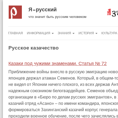
Я русский
что значит быть русским человеком
ГЛАВНАЯ
ИНФОРМАЦИЯ
ЗНАНИЯ
ИСТОРИЯ
КУЛЬТУРА
Русское казачество
Казаки под чужими знаменами. Статья № 72
Приближение войны внесло в русскую эмиграцию ново
японцев держал атаман Семенов. Который, в общем-то,
не видел от Японии ничего плохого, из всех держав А
надежным союзником белогвардейцев. Семенов объед
организации в «Бюро по делам русских эмигрантов», в 1
казачий отряд «Асано» – по имени командира, японског
формироваться Захинганский казачий корпус генерал
проходили военное обучение, после чего зачислялись 