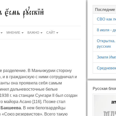
Последние 
СВО как п
8 июля - 
МНЕНИЕ
ВАЖНО
САЙТ
Открытка.
русских
Земля Имп
Средневек
е разделение. В Маньчжурии сторону
 и в гражданскую с ними сотрудничал и
нтанты она проявила себя самым
Русская бло
инил дальневосточные белые
938 г. на станции Сунгари II был создан
о майора Асано [116]. Позже стал
а
Бакшеева
. В нем белогвардейцы
в «Союз резервистов». Всего такую