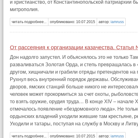
и христианство, от Константинопольской патриархии 
митрополия.
читать подробнее...
опубликовано: 10.07.2015
автор:
iamruss
От рассеяния к организации казачества. Статья 
Дон надолго запустел. И объяснялось это не только Т
разваливаться Золотая Орда, и степь превращалась в 
другом, хищничали и грабили отряды претендентов на 
Рухнул весь внутренний порядок державы. Обслуживан
дворов, ямских станций больше никого не интересовал
человек может прокормиться за счет охоты, рыболовства
то взять оружие, орудия труда… В конце XIV – начале X
отмечалось появление «бездомовного люда». Не тольк
ордынских владений уходили жившие там крестьяне, р
Уходили и татары, поступая на службу в Москву и Литву
читать подробнее...
опубликовано: 10.07.2015
автор:
iamruss