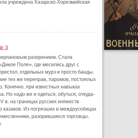
была учреждена Хазарско-Хорезмийская
№ 3
амерлановым разорением. Стала
«Дикое Поле», где месились друг с
престол, отдельных мурз и просто банды.
ие тех же переправ, паромов, постоялых
о. Конечно, при известных навыках
. Но надо же и одеться, обуться, откуда-
V в. на границах русских княжеств
о казаков. Из погрязших в междоусобицах
емесленники, разорившиеся торговцы.
.