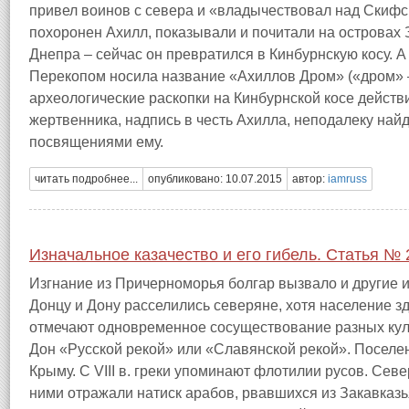
привел воинов с севера и «владычествовал над Скифс
похоронен Ахилл, показывали и почитали на островах З
Днепра – сейчас он превратился в Кинбурнскую косу. 
Перекопом носила название «Ахиллов Дром» («дром» – 
археологические раскопки на Кинбурнской косе действ
жертвенника, надпись в честь Ахилла, неподалеку на
посвящениями ему.
читать подробнее...
опубликовано: 10.07.2015
автор:
iamruss
Изначальное казачество и его гибель. Статья № 
Изгнание из Причерноморья болгар вызвало и другие и
Донцу и Дону расселились северяне, хотя население 
отмечают одновременное сосуществование разных куль
Дон «Русской рекой» или «Славянской рекой». Поселен
Крыму. С VIII в. греки упоминают флотилии русов. Сев
ними отражали натиск арабов, рвавшихся из Закавказь