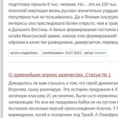
подготовку прошло 6 тыс. человек. Но… это из 100 тыс.
японской оккупации жизнь русских значительно ухудш
популярностью не пользовалось. Да и Япония альтруи
интересы она преследовала более открыто, чем в гра
и Дальнего Востока. А белые формирования состояли 
штаба Квантунской армии, членов этих формирований
образом в качестве разведчиков, диверсантов, перево
читать подробнее...
опубликовано: 10.07.2015
автор:
iamruss
О древнейших корнях казачества. Статья № 1
Доводилось ли вам слышать о том, что герой древнегр
Впрочем, сразу разочарую. Эту историю придумали в XV
античную классику. И, уж конечно, были сыто кормлены
запорожцам. Но все же придумана байка не на пустом м
бытовало несколько версий происхождения Ахилла. У 
мирмидонян, погиб и похоронен под Троей. А Ликофрон,