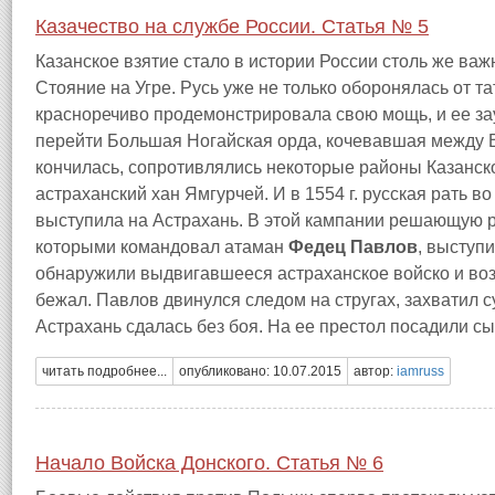
Казачество на службе России. Статья № 5
Казанское взятие стало в истории России столь же важн
Стояние на Угре. Русь уже не только оборонялась от т
красноречиво продемонстрировала свою мощь, и ее за
перейти Большая Ногайская орда, кочевавшая между В
кончилась, сопротивлялись некоторые районы Казанско
астраханский хан Ямгурчей. И в 1554 г. русская рать
выступила на Астрахань. В этой кампании решающую р
которыми командовал атаман
Федец Павлов
, выступ
обнаружили выдвигавшееся астраханское войско и воз
бежал. Павлов двинулся следом на стругах, захватил с
Астрахань сдалась без боя. На ее престол посадили с
читать подробнее...
опубликовано: 10.07.2015
автор:
iamruss
Начало Войска Донского. Статья № 6