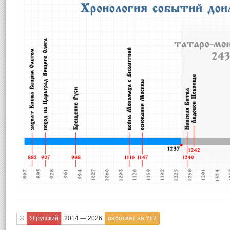
©
Я русский
2014 — 2026
работает на Yii2