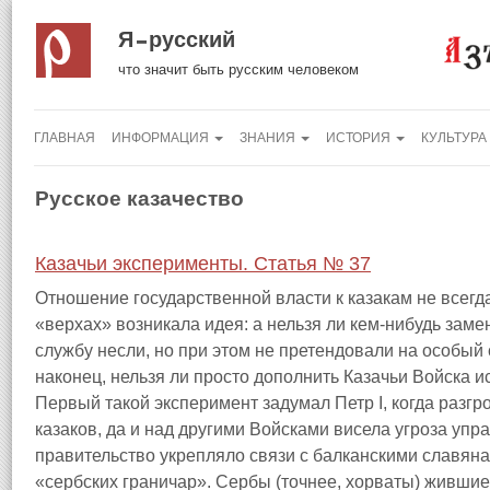
Я русский
что значит быть русским человеком
ГЛАВНАЯ
ИНФОРМАЦИЯ
ЗНАНИЯ
ИСТОРИЯ
КУЛЬТУРА
Русское казачество
Казачьи эксперименты. Статья № 37
Отношение государственной власти к казакам не всегд
«верхах» возникала идея: а нельзя ли кем-нибудь заме
службу несли, но при этом не претендовали на особый 
наконец, нельзя ли просто дополнить Казачьи Войска
Первый такой эксперимент задумал Петр I, когда разг
казаков, да и над другими Войсками висела угроза упр
правительство укрепляло связи с балканскими славян
«сербских граничар».
Сербы (точнее, хорваты) жившие