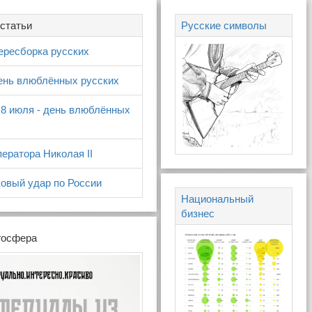
статьи
Русские символы
ересборка русских
день влюблённых русских
 8 июля - день влюблённых
ератора Николая II
овый удар по России
Национальный
бизнес
госфера