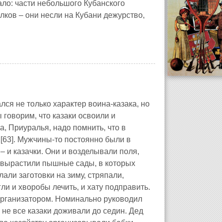
ало: части небольшого Кубанского
олков – они несли на Кубани дежурство,
ся не только характер воина-казака, но
 говорим, что казаки освоили и
, Приуралья, надо помнить, что в
[63]. Мужчины-то постоянно были в
 – и казачки. Они и возделывали поля,
ни вырастили пышные сады, в которых
али заготовки на зиму, стряпали,
ли и хворобы лечить, и хату подправить.
 организатором. Номинально руководил
не все казаки доживали до седин. Дед