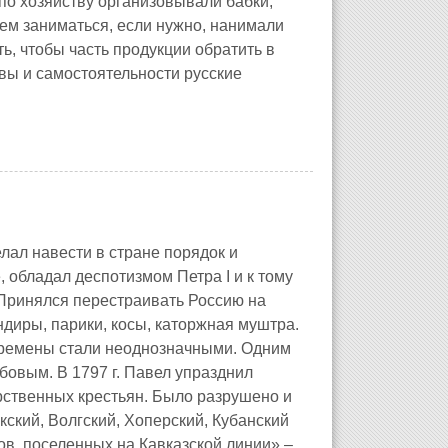
по хозяйству организовывали бабки,
ем заниматься, если нужно, нанимали
ть, чтобы часть продукции обратить в
вы и самостоятельности русские
лал навести в стране порядок и
, обладал деспотизмом Петра I и к тому
. Принялся перестраивать Россию на
диры, парики, косы, каторжная муштра.
перемены стали неоднозначными. Одним
овым. В 1797 г. Павел упразднил
арственных крестьян. Было разрушено и
кский, Волгский, Хоперский, Кубанский
ов, поселенных на Кавказской линии» –