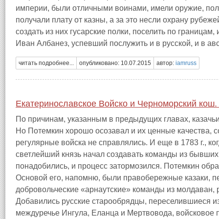
империи, были отличными воинами, имели оружие, пол
получали плату от казны, а за это несли охрану рубежей
создать из них гусарские полки, поселить по границам,
Иван Албанез, успевший послужить и в русской, и в авс
читать подробнее...
опубликовано: 10.07.2015
автор:
iamruss
Екатеринославское Войско и Черноморский кош.
По причинам, указанным в предыдущих главах, казачь
Но Потемкин хорошо осозавал и их ценные качества, 
регулярные войска не справлялись. И еще в 1783 г., ко
светлейший князь начал создавать команды из бывших
понадобились, и процесс затормозился. Потемкин обра
Основой его, напомню, были правобережные казаки, п
добровольческие «арнаутские» команды из молдаван, р
Добавились русские старообрядцы, переселившиеся и
междуречье Ингула, Еланца и Мертвовода, войсковое 