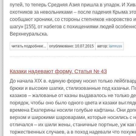
путей, то теперь Средняя Азия пришла в упадок. И Хив
охотников за невольниками – после падения Крыма это
сообщают хроники, со стороны степняков «воровство и
шагу» [155], от набегов с похищениями людей особенн
Верхнеуральска.
читать подробнее...
опубликовано: 10.07.2015
автор:
iamruss
Казаки надевают форму. Статья № 43
До начала XIX в. единую форму носил только лейбгвард
брюки и высокие шапки, стилизованные под казачьи. 
казаков – жалованье от казны выдавалось не только де
порядок, чтобы оно было одного цвета и казаки выгля
времена Екатерины носили голубые кафтаны. Они доп
верхом и широкими шароварами, которые носились с н
отличался – их шили жены, станичные портные, уж как к
торжественных случаев, а в поход надевали что похуж