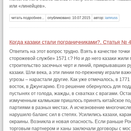
или «линейцев».
читать подробнее...
опубликовано: 10.07.2015
автор:
iamruss
Когда казаки стали пограничниками?. Статья № 
Ответить на этот вопрос трудно. Взять в качестве точк
сторожевой службе» 1571 г.? Но и до него казаки жили
строительство засечных черт и линий, прикрывавших ру
казаки. Шли века, а эти линии по-прежнему играли ва
угрозы – нарастали другие. Как уже отмечалось, в 1771
восток, в Джунгарию. Его решение обернулось для подд
пустынях от голода, жажды, в схватках с врагами. Ост
измученным калмыкам пришлось принять китайское по
партиями в разных местах. А исчезновение многочисл
нарушило баланс сил в степях. Усилились казахи, кара
окраины. Возникла и новая опасность. Если раньше Р
торговым партнером и ханы заключали договоры с мо