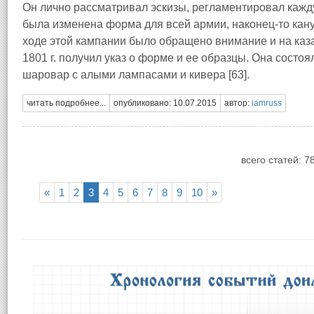
Он лично рассматривал эскизы, регламентировал кажд
была изменена форма для всей армии, наконец-то кану
ходе этой кампании было обращено внимание и на каз
1801 г. получил указ о форме и ее образцы
. Она состоя
шаровар с алыми лампасами и кивера [63].
читать подробнее...
опубликовано: 10.07.2015
автор:
iamruss
всего статей: 7
«
1
2
3
4
5
6
7
8
9
10
»