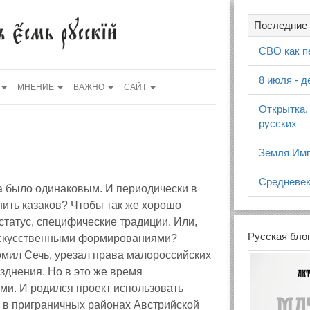
Последние 
СВО как п
8 июля - 
МНЕНИЕ
ВАЖНО
САЙТ
Открытка.
русских
Земля Имп
Средневек
а было одинаковым. И периодически в
нить казаков? Чтобы так же хорошо
статус, специфические традиции. Или,
Русская бло
 искусственными формированиями?
ромил Сечь, урезал права малороссийских
азднения. Но в это же время
ами.
И родился проект использовать
 в приграничных районах Австрийской