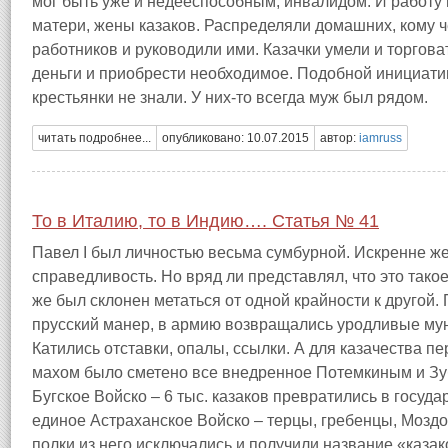
мог быть уже и недееспособным, инвалидом. И работу 
матери, жены казаков. Распределяли домашних, кому ч
работников и руководили ими. Казачки умели и торгова
деньги и приобрести необходимое. Подобной инициати
крестьянки не знали. У них-то всегда муж был рядом.
читать подробнее...
опубликовано: 10.07.2015
автор:
iamruss
То в Италию, то в Индию…. Статья № 41
Павел I был личностью весьма сумбурной. Искренне же
справедливость. Но вряд ли представлял, что это такое
же был склонен метаться от одной крайности к другой
прусский манер, в армию возвращались уродливые мун
Катились отставки, опалы, ссылки. А для казачества 
махом было сметено все внедренное Потемкиным и Зуб
Бугское Войско – 6 тыс. казаков превратились в госуд
единое Астраханское Войско –
терцы, гребенцы, Моздо
полки из него исключались и получили название «казак