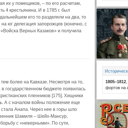
ая их у помещиков, – по его расчетам,
 4 крестьянина. И в 1785 г. был
дальнейшем его то разделяли на два, то
 на юг делегация запорожцев (конечно, с
 «Войска Верных Казаков» и получила
Историческ
1805–1812
тем более на Кавказе. Несмотря на то,
фортов на 
г. в государственном бюджете появилась
 христианских пленников [175]. Хищники
ь. А с началом войны положение еще
 стала Анапа. Через нее в горы шло
твенник Шамиля – Шейх-Мансур,
 борьбу с «неверными». По сути,