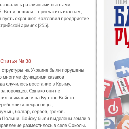
ьзовались различными льготами,
. Вот и решили – пригласить их к нам,
 и пусть охраняют. Возглавил предприятие
трийской армиях [255].
 Статья № 38
и структуры на Украине были порушены.
со многими функциями казаков
гда случилось восстание в Крыму,
 запорожцев. Однако они не
тил внимание и на Бугское Войско.
еребежчики-некрасовцы,
умын, болгар, сербов, греков.
з Польши. Войску были выделены земли в
правление разместилось в селе Соколы.