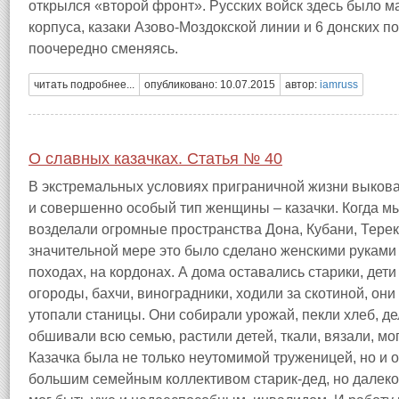
открылся «второй фронт». Русских войск здесь было м
корпуса, казаки Азово-Моздокской линии и 6 донских п
поочередно сменяясь.
читать подробнее...
опубликовано: 10.07.2015
автор:
iamruss
О славных казачках. Статья № 40
В экстремальных условиях приграничной жизни выковал
и совершенно особый тип женщины – казачки. Когда мы
возделали огромные пространства Дона, Кубани, Терека
значительной мере это было сделано женскими руками 
походах, на кордонах. А дома оставались старики, дети
огороды, бахчи, виноградники, ходили за скотиной, о
утопали станицы. Они собирали урожай, пекли хлеб, дел
обшивали всю семью, растили детей, ткали, вязали, мог
Казачка была не только неутомимой труженицей, но и
большим семейным коллективом старик-дед, но далеко 