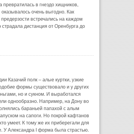
а превратилась в гнездо хищников,
 оказывалось очень выгодно. Как
 предерзости встречались на каждом
о страдала дистанция от Оренбурга до
ии Казачий полк – алые куртки, узкие
Подобие формы существовало и у других
ньгами, но и сукном. И выработался
дели однообразно. Например, на Дону во
олнялись бараньей папахой с алым
апуском на сапоги. Но покрой кафтанов
то умеет. К тому же их приберегали для
е. У Александра I форма была страстью.