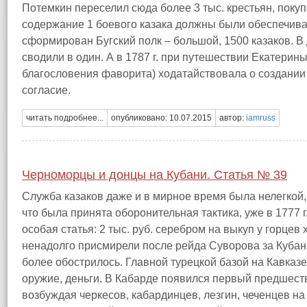
Потемкин переселил сюда более 3 тыс. крестьян, покуп
содержание 1 боевого казака должны были обеспечивать
сформирован Бугский полк – большой, 1500 казаков. В 
сводили в один. А в 1787 г. при путешествии Екатерины
благословения фаворита) ходатайствовала о создании
согласие.
читать подробнее...
опубликовано: 10.07.2015
автор:
iamruss
Черноморцы и донцы на Кубани. Статья № 39
Служба казаков даже и в мирное время была нелегкой, 
что была принята оборонительная тактика, уже в 1777 
особая статья: 2 тыс. руб. серебром на выкуп у горцев
ненадолго присмирели после рейда Суворова за Кубан
более обострилось. Главной турецкой базой на Кавказе
оружие, деньги. В Кабарде появился первый предшес
возбуждая черкесов, кабардинцев, лезгин, чеченцев на