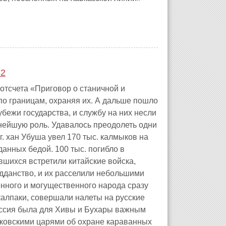
42
и отсчета «Приговор о станичной и
 по границам, охраняя их. А дальше пошло
бежи государства, и службу на них несли
жнейшую роль. Удавалось преодолеть одни
 г. хан Убуша увел 170 тыс. калмыков на
анных бедой. 100 тыс. погибло в
авшихся встретили китайские войска,
дданство, и их расселили небольшими
енного и могущественного народа сразу
калпаки, совершали налеты на русские
оссия была для Хивы и Бухары важным
сковскими царями об охране караванных