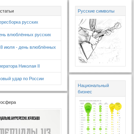
статьи
Русские символы
ересборка русских
день влюблённых русских
 8 июля - день влюблённых
ератора Николая II
овый удар по России
Национальный
бизнес
госфера