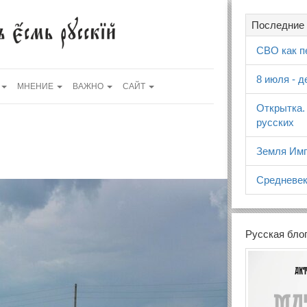
Последние 
СВО как п
8 июля - 
МНЕНИЕ
ВАЖНО
САЙТ
Открытка.
русских
Земля Имп
Средневек
Русская бло