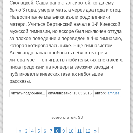
Сколацкой. Саша рано стал сиротой: когда ему
было 3 года, умерла мать, а через два года и отец.
На воспитание мальчика взяли родственники
матери. Учиться Вертинский начал в 1-й Киевской
мужской гимназии, но вскоре был исключен оттуда
за плохое поведение и переведен в 4-ю гимназию,
которая котировалась ниже. Еще гимназистом
Александр начал пробовать себя в театре и
литературе — он играл в любительских спектаклях,
писал рецензии на концерты заезжих звезды и
публиковал в киевских газетах небольшие
рассказы.
читать подробнее...
опубликовано: 13.05.2015
автор:
iamruss
всего статей: 93
«
3
4
5
6
7
8
9
10
11
12
»