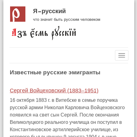
Я русский
что значит быть русским человеком
Навиг
Известные русские эмигранты
Cергей Войцеховский (1883–1951)
16 октября 1883 г. в Витебске в семье поручика
русской армии Николая Карловича Войцеховского
появился на свет сын Сергей. После окончания
Великолуцкого реального училища он поступил в
Константиновское артиллерийское училище, из
которого был выпущен 9 августа 1904 г. в чине