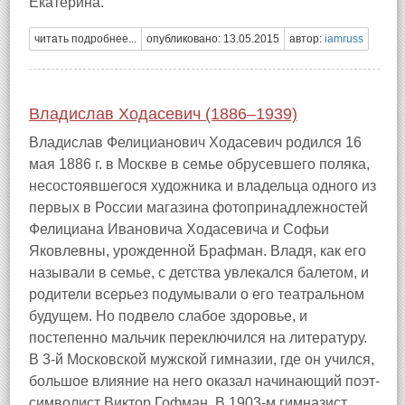
Екатерина.
читать подробнее...
опубликовано: 13.05.2015
автор:
iamruss
Владислав Ходасевич (1886–1939)
Владислав Фелицианович Ходасевич родился 16
мая 1886 г. в Москве в семье обрусевшего поляка,
несостоявшегося художника и владельца одного из
первых в России магазина фотопринадлежностей
Фелициана Ивановича Ходасевича и Софьи
Яковлевны, урожденной Брафман. Владя, как его
называли в семье, с детства увлекался балетом, и
родители всерьез подумывали о его театральном
будущем. Но подвело слабое здоровье, и
постепенно мальчик переключился на литературу.
В 3-й Московской мужской гимназии, где он учился,
большое влияние на него оказал начинающий поэт-
символист Виктор Гофман. В 1903-м гимназист