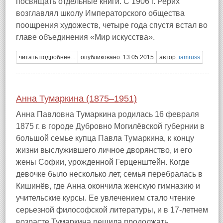
посвящать отдельные книги. С 1906 г. Рерих
возглавлял школу Императорского общества
поощрения художеств, четыре года спустя встал во
главе объединения «Мир искусства».
читать подробнее...
опубликовано: 13.05.2015
автор:
iamruss
Анна Тумаркина (1875–1951)
Анна Павловна Тумаркина родилась 16 февраля
1875 г. в городе Дубровно Могилёвской губернии в
большой семье купца Павла Тумаркина, к концу
жизни выслужившего личное дворянство, и его
жены Софии, урожденной Герценштейн. Когде
девочке было несколько лет, семья перебралась в
Кишинёв, где Анна окончила женскую гимназию и
учительские курсы. Ее увлечением стало чтение
серьезной философской литературы, и в 17-летнем
возрасте Тумаркина решила продолжать