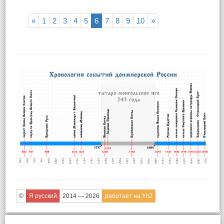
«
1
2
3
4
5
6
7
8
9
10
»
©
Я русский
2014 — 2026
работает на Yii2