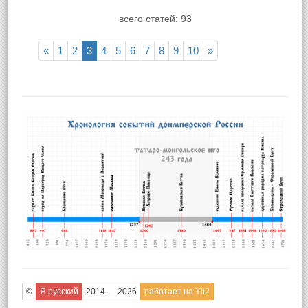
всего статей: 93
«
1
2
3
4
5
6
7
8
9
10
»
©
Я русский
2014 — 2026
работает на Yii2