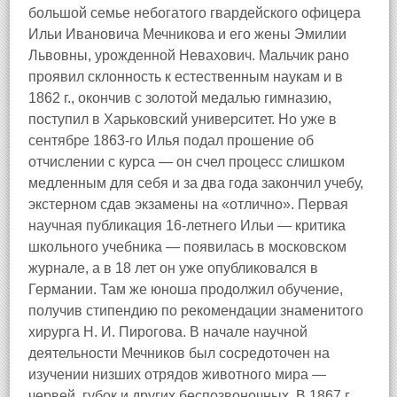
большой семье небогатого гвардейского офицера
Ильи Ивановича Мечникова и его жены Эмилии
Львовны, урожденной Невахович. Мальчик рано
проявил склонность к естественным наукам и в
1862 г., окончив с золотой медалью гимназию,
поступил в Харьковский университет. Но уже в
сентябре 1863-го Илья подал прошение об
отчислении с курса — он счел процесс слишком
медленным для себя и за два года закончил учебу,
экстерном сдав экзамены на «отлично». Первая
научная публикация 16-летнего Ильи — критика
школьного учебника — появилась в московском
журнале, а в 18 лет он уже опубликовался в
Германии. Там же юноша продолжил обучение,
получив стипендию по рекомендации знаменитого
хирурга Н. И. Пирогова. В начале научной
деятельности Мечников был сосредоточен на
изучении низших отрядов животного мира —
червей, губок и других беспозвоночных. В 1867 г.