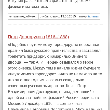
Бакунин рассчитывал зарабатывать уроками
физики и математики.
читать подробнее...
опубликовано: 13.05.2015
автор:
iamruss
Петр Долгоруков (1816–1868)
«Подобно неутомимому тореадору, не переставая
дразнил быка русского правительства и заставлял
трепетать придворную камарилью Зимнего
дворца» — так А. И. Герцен отзывался о герое
этого очерка. Между тем в начале жизни будущего
«неутомимого тореадора» ничто не намекало на то,
что он станет одним из самых скандально
известных русских эмигрантов. Князь Петр
Владимирович Долгоруков, принадлежавший к
одной из знатнейших фамилий России, родился в
Москве 27 декабря 1816 г. в семье князя
Владимира Петровича Долгорукова. Мать мальчика