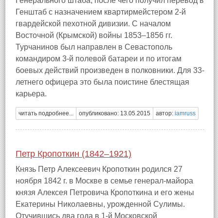
Генерального штаба, после чего получил перевод в
Генштаб с назначением квартирмейстером 2-й
гвардейской пехотной дивизии. С началом
Восточной (Крымской) войны 1853–1856 гг.
Турчанинов был направлен в Севастополь
командиром 3-й полевой батареи и по итогам
боевых действий произведен в полковники. Для 33-
летнего офицера это была поистине блестящая
карьера.
читать подробнее...
опубликовано: 13.05.2015
автор:
iamruss
Петр Кропоткин (1842–1921)
Князь Петр Алексеевич Кропоткин родился 27
ноября 1842 г. в Москве в семье генерал-майора
князя Алексея Петровича Кропоткина и его жены
Екатерины Николаевны, урожденной Сулимы.
Отучившись два года в 1-й Московской