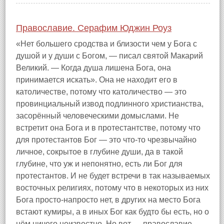
Православие. Серафим Юджин Роуз
«Нет большего сродства и близости чем у Бога с
душой и у души с Богом, — писал святой Макарий
Великий. — Когда душа лишена Бога, она
принимается искать». Она не находит его в
католичестве, потому что католичество — это
провинциальный извод подлинного христианства,
засорённый человеческими домыслами. Не
встретит она Бога и в протестантстве, потому что
для протестантов Бог — это что-то чрезвычайно
личное, сокрытое в глубине души, да в такой
глубине, что уж и непонятно, есть ли Бог для
протестантов. И не будет встречи в так называемых
восточных религиях, потому что в некоторых из них
Бога просто-напросто нет, в других на место Бога
встают кумиры, а в иных Бог как будто бы есть, но о
нём ничего неизвестно. Но вот — православие.