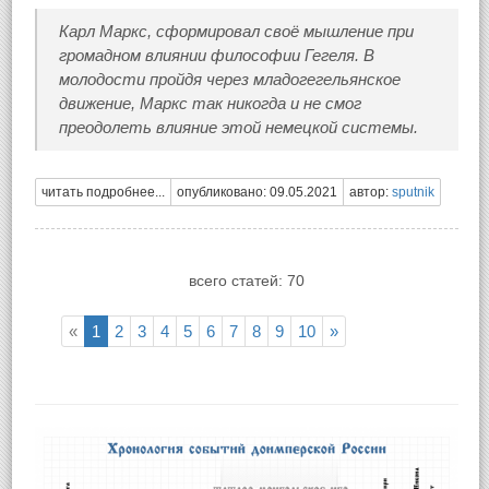
Карл Маркс, сформировал своё мышление при
громадном влиянии философии Гегеля. В
молодости пройдя через младогегельянское
движение, Маркс так никогда и не смог
преодолеть влияние этой немецкой системы.
читать подробнее...
опубликовано: 09.05.2021
автор:
sputnik
всего статей: 70
«
1
2
3
4
5
6
7
8
9
10
»