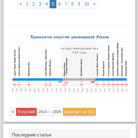
«
1
2
3
4
5
6
7
8
9
10
»
©
Я русский
2014 — 2026
работает на Yii2
Последние статьи