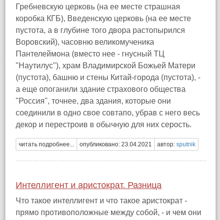
Гребневскую церковь (на ее месте страшная
коробка КГБ), Введенскую церковь (на ее месте
пустота, а в глубине того двора растопырился
Воровский), часовню великомученика
Пантелеймона (вместо нее - гнусный ТЦ
"Наутилус"), храм Владимирской Божьей Матери
(пустота), башню и стены Китай-города (пустота), -
а еще опоганили здание страхового общества
"Россия", точнее, два здания, которые они
соединили в одно свое совтапо, убрав с него весь
декор и перестроив в обычную для них серость.
читать подробнее...
опубликовано: 23.04.2021
автор:
sputnik
Интеллигент и аристократ. Разница
Что такое интеллигент и что такое аристократ -
прямо противоположные между собой, - и чем они