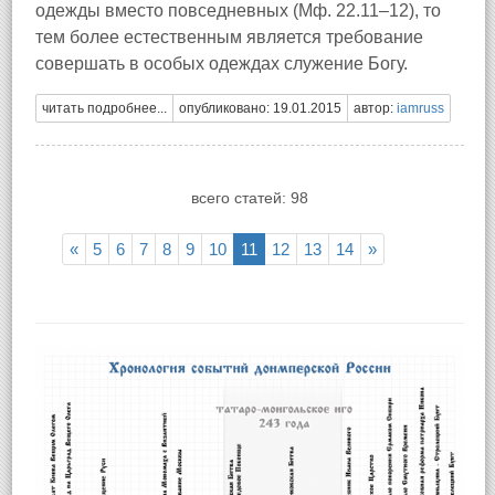
одежды вместо повседневных (Мф. 22.11–12), то
тем более естественным является требование
совершать в особых одеждах служение Богу.
читать подробнее...
опубликовано: 19.01.2015
автор:
iamruss
всего статей: 98
«
5
6
7
8
9
10
11
12
13
14
»