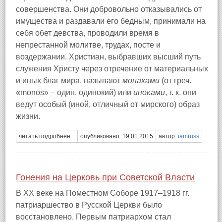
совершенства. Они добровольно отказывались от
имущества и раздавали его бедным, принимали на
себя обет девства, проводили время в
непрестанной молитве, трудах, посте и
воздержании. Христиан, выбравших высший путь
служения Христу через отречение от материальных
и иных благ мира, называют
монахами
(от греч.
«monos» – один, одинокий) или
иноками
, т. к. они
ведут особый (иной, отличный от мирского) образ
жизни.
читать подробнее...
опубликовано: 19.01.2015
автор:
iamruss
Гонения на Церковь при Советской Власти
В ХХ веке на Поместном Соборе 1917–1918 гг.
патриаршество в Русской Церкви было
восстановлено. Первым патриархом стал