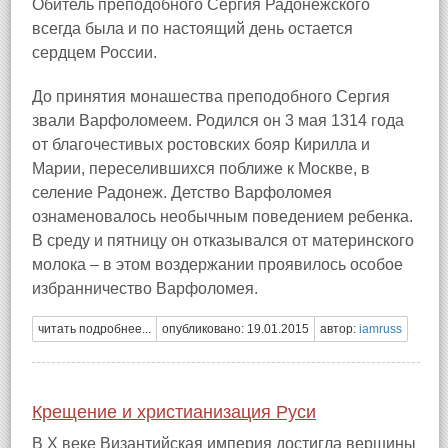
Обитель преподобного Сергия Радонежского
всегда была и по настоящий день остается
сердцем России.
До принятия монашества преподобного Сергия
звали Варфоломеем. Родился он 3 мая 1314 года
от благочестивых ростовских бояр Кирилла и
Марии, переселившихся поближе к Москве, в
селение Радонеж. Детство Варфоломея
ознаменовалось необычным поведением ребенка.
В среду и пятницу он отказывался от материнского
молока – в этом воздержании проявилось особое
избранничество Варфоломея.
читать подробнее...
опубликовано: 19.01.2015
автор:
iamruss
Крещение и христианизация Руси
В X веке Византийская империя достигла вершины