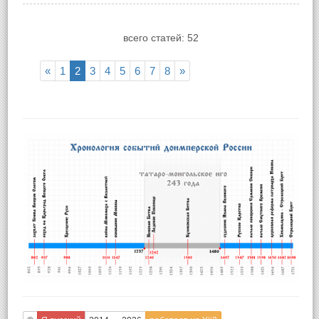
всего статей: 52
«
1
2
3
4
5
6
7
8
»