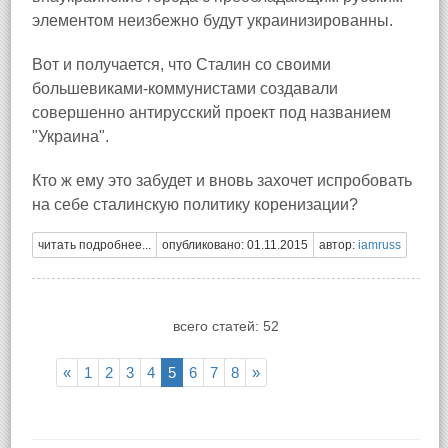
элементом неизбежно будут украинизированны.
Вот и получается, что Сталин со своими
большевиками-коммунистами создавали
совершенно антирусский проект под названием
"Украина".
Кто ж ему это забудет и вновь захочет испробовать
на себе сталинскую политику коренизации?
читать подробнее...
опубликовано: 01.11.2015
автор:
iamruss
всего статей: 52
«
1
2
3
4
5
6
7
8
»