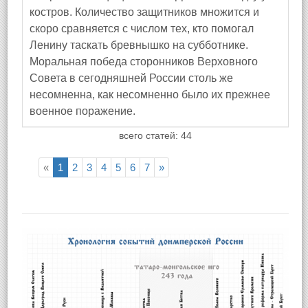
костров. Количество защитников множится и
скоро сравняется с числом тех, кто помогал
Ленину таскать бревнышко на субботнике.
Моральная победа сторонников Верховного
Совета в сегодняшней России столь же
несомненна, как несомненно было их прежнее
военное поражение.
всего статей: 44
«
1
2
3
4
5
6
7
»