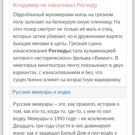
Владимир не насиловал Рогнеду
Обдолбанный мухоморами князь на грязном
полу залезает на белокурую юную пленницу. На
этот позор смотрят не только её мать и отец,
которых затем убивают, но и дружинники-варяги,
бьющие мечами в щиты. Грязная сцена
изнасилования
Рогнеды
стала кульминацией
хитового «исторического» фильма «Викинг». В
некоторых кинотеатрах ленту показывают в двух
вариантах, с изнасилованием и без, что
существенно влияет на возрастную маркировку.
Русские мемуары и водка
Русские мемуары – это, как правило, истории о
том, как кто-то, когда-то, где-то, с кем-то пил
водку. Мемуары о 1993 годе – не исключение.
Двадцать три года спустя в них доминирует
жанр: как я защищал Белый Дом и пил водку у