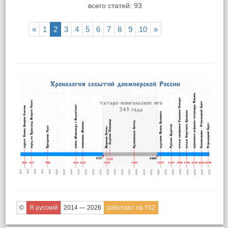
всего статей: 93
«
1
2
3
4
5
6
7
8
9
10
»
©
Я русский
2014 — 2026
работает на Yii2