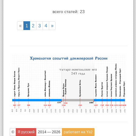
всего статей: 23
«
1
2
3
4
»
©
Я русский
2014 — 2026
работает на Yii2