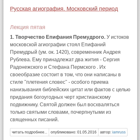
Русская агиография. Московский период
Лекция пятая
1. Творчество Епифания Премудрого.
У истоков
московской агиографии стоял Епифаний
Премудрый (ум. ок. 1420), современник Андрея
Рублева. Ему принадлежат два жития - Сергия
Радонежского и Стефана Пермского . Их
своеобразие состоит в том, что они написаны в
стиле "плетения словес" - особого приема
нанизывания библейских цитат или фактов с целью
придания богоугодных черт христианскому
подвижнику. Святой должен был восхваляться
только святыми словами, почерпнутыми из
священных писаний.
читать подробнее...
опубликовано: 01.05.2016
автор:
iamruss