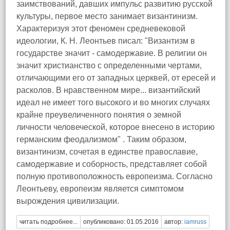
заимствований, давших импульс развитию русской
культуры, первое место занимает византинизм.
Характеризуя этот феномен средневековой
идеологии, К. Н. Леонтьев писал: "Византизм в
государстве значит - самодержавие. В религии он
значит христианство с определенными чертами,
отличающими его от западных церквей, от ересей и
расколов. В нравственном мире... византийский
идеал не имеет того высокого и во многих случаях
крайне преувеличенного понятия о земной
личности человеческой, которое внесено в историю
германским феодализмом" . Таким образом,
византинизм, сочетая в единстве православие,
самодержавие и соборность, представляет собой
полную противоположность европеизма. Согласно
Леонтьеву, европеизм является симптомом
вырождения цивилизации.
читать подробнее...
опубликовано: 01.05.2016
автор:
iamruss