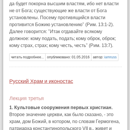
да будет покорна высшим властям, ибо нет власти
не от Бога; существующие же власти от Бога
установлены. Посему противящийся власти
противится Божию установлению" (Рим. 13:1-2).
Далее говорится: "Итак отдавайте всякому
должное: кому подать, подать; кому оброк, оброк;
кому страх, страх; кому честь, честь" (Рим. 13:7).
читать подробнее...
опубликовано: 01.05.2016
автор:
iamruss
Русский Храм и иконостас
Лекция третья
1. Культовые сооружения первых христиан.
Второе значение церкви, как было сказано, - это
храм, дом Божий, в котором, по словам Гермогена,
патриарха константинопольского VII в., живет и