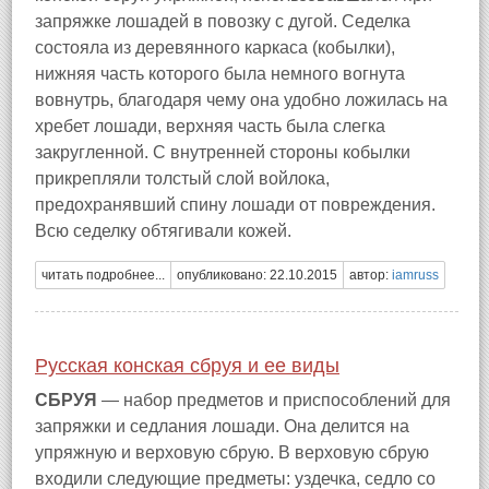
запряжке лошадей в повозку с дугой. Седелка
состояла из деревянного каркаса (кобылки),
нижняя часть которого была немного вогнута
вовнутрь, благодаря чему она удобно ложилась на
хребет лошади, верхняя часть была слегка
закругленной. С внутренней стороны кобылки
прикрепляли толстый слой войлока,
предохранявший спину лошади от повреждения.
Всю седелку обтягивали кожей.
читать подробнее...
опубликовано: 22.10.2015
автор:
iamruss
Русская конская сбруя и ее виды
СБРУЯ
— набор предметов и приспособлений для
запряжки и седлания лошади. Она делится на
упряжную и верховую сбрую. В верховую сбрую
входили следующие предметы: уздечка, седло со