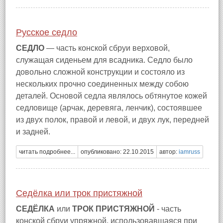
Русское седло
СЕДЛО
— часть конской сбруи верховой,
служащая сиденьем для всадника. Седло было
довольно сложной конструкции и состояло из
нескольких прочно соединенных между собою
деталей. Основой седла являлось обтянутое кожей
седловище (арчак, деревяга, ленчик), состоявшее
из двух полок, правой и левой, и двух лук, передней
и задней.
читать подробнее...
опубликовано: 22.10.2015
автор:
iamruss
Седёлка или трок пристяжной
СЕДЁЛКА
или
ТРОК ПРИСТЯЖНОЙ
- часть
конской сбруи упряжной, использовавшаяся при