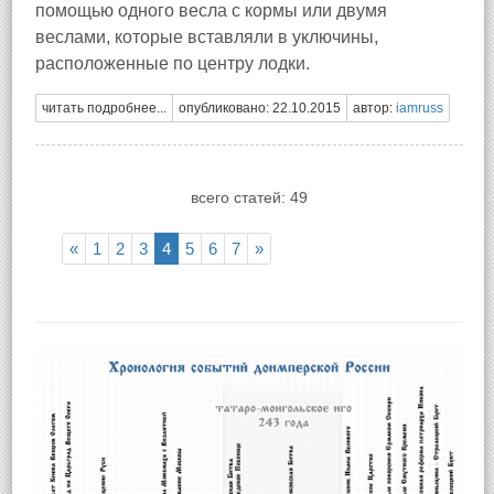
помощью одного весла с кормы или двумя
веслами, которые вставляли в уключины,
расположенные по центру лодки.
читать подробнее...
опубликовано: 22.10.2015
автор:
iamruss
всего статей: 49
«
1
2
3
4
5
6
7
»