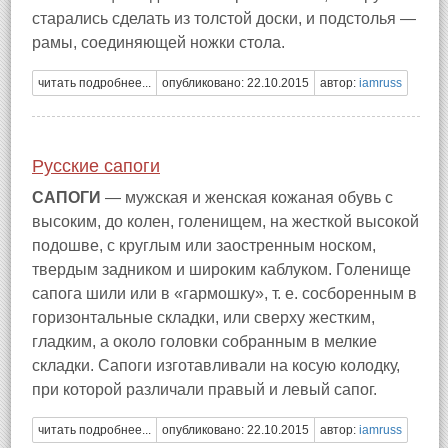
старались сделать из толстой доски, и подстолья —
рамы, соединяющей ножки стола.
читать подробнее...
опубликовано: 22.10.2015
автор:
iamruss
Русские сапоги
САПОГИ
— мужская и женская кожаная обувь с
высоким, до колен, голенищем, на жесткой высокой
подошве, с круглым или заостренным носком,
твердым задником и широким каблуком. Голенище
сапога шили или в «гармошку», т. е. сосборенным в
горизонтальные складки, или сверху жестким,
гладким, а около головки собранным в мелкие
складки. Сапоги изготавливали на косую колодку,
при которой различали правый и левый сапог.
читать подробнее...
опубликовано: 22.10.2015
автор:
iamruss