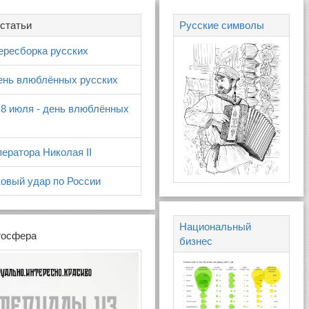
статьи
Русские символы
ересборка русских
день влюблённых русских
 8 июля - день влюблённых
ератора Николая II
овый удар по России
Национальный
госфера
бизнес