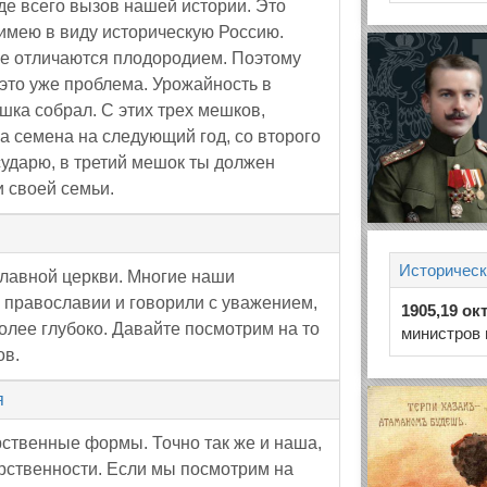
де всего вызов нашей истории. Это
имею в виду историческую Россию.
 не отличаются плодородием. Поэтому
 это уже проблема. Урожайность в
шка собрал. С этих трех мешков,
а семена на следующий год, со второго
ударю, в третий мешок ты должен
 своей семьи.
Историческ
славной церкви. Многие наши
 православии и говорили с уважением,
1905,19 ок
более глубоко. Давайте посмотрим на то
министров 
ов.
я
рственные формы. Точно так же и наша,
рственности. Если мы посмотрим на