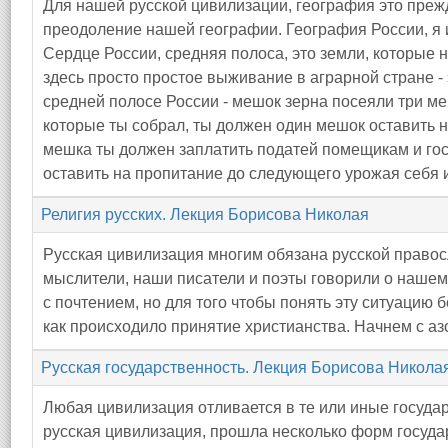
Для нашей русской цивилизации, география это преж
преодоление нашей географии. География России, я 
Сердце России, средняя полоса, это земли, которые
здесь просто простое выживание в аграрной стране -
средней полосе России - мешок зерна посеяли три ме
которые ты собрал, ты должен один мешок оставить н
мешка ты должен заплатить податей помещикам и гос
оставить на пропитание до следующего урожая себя и
Религия русских. Лекция Борисова Николая
Русская цивилизация многим обязана русской право
мыслители, наши писатели и поэты говорили о нашем
с почтением, но для того чтобы понять эту ситуацию 
как происходило принятие христианства. Начнем с аз
Русская государственность. Лекция Борисова Никола
Любая цивилизация отливается в те или иные госуда
русская цивилизация, прошла несколько форм госуда