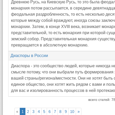
Древнюю Русь, на Киевскую Русь, то это была феод
монархия потом рассыпается, в середине девятнадцат
феодальная раздробленность, то есть несколько деся
которые между собой враждуют, иногда союзы заключа
монархии. Затем, в конце XVIII века, возникает мона
представительной, то есть монархия при которой сущ
земский собор. Представительная монархия существуе
превращается в абсолютную монархию.
Диаспоры в России
Диаспора - это сообщество людей, которые никогда 
смысле потому, что они выбрали путь формирования 
вашей страны/региона/местности. Они не хотят быть
единое общество, они хотят жить рядом с вами и пол
для вас и изолированность процессов в ней протека
всего статей: 7
«
1
2
3
4
5
6
7
8
9
10
»