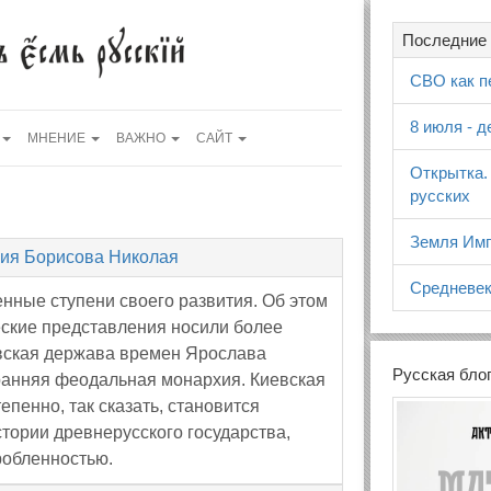
Последние 
СВО как п
8 июля - 
МНЕНИЕ
ВАЖНО
САЙТ
Открытка.
русских
Земля Имп
ция Борисова Николая
Средневек
нные ступени своего развития. Об этом
еские представления носили более
иевская держава времен Ярослава
Русская бло
- ранняя феодальная монархия. Киевская
епенно, так сказать, становится
тории древнерусского государства,
робленностью.