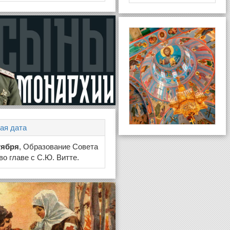
ая дата
тября
, Образование Совета
во главе с С.Ю. Витте.