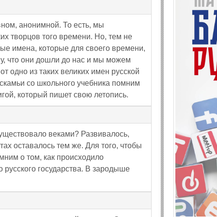
вном, анонимной. То есть, мы
ких творцов того времени. Но, тем не
ные имена, которые для своего времени,
у, что они дошли до нас и мы можем
от одно из таких великих имен русской
 скамьи со школьного учебника помним
игой, который пишет свою летопись.
существовало веками? Развивалось,
ртах оставалось тем же. Для того, чтобы
мним о том, как происходило
 русского государства. В зародыше