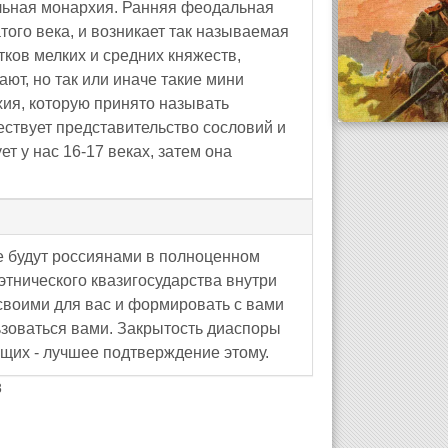
альная монархия. Ранняя феодальная
ого века, и возникает так называемая
тков мелких и средних княжеств,
ют, но так или иначе такие мини
рхия, которую принято называть
ествует представительство сословий и
т у нас 16-17 веках, затем она
не будут россиянами в полноценном
этнического квазигосударства внутри
 своими для вас и формировать с вами
ьзоваться вами. Закрытость диаспоры
ющих - лучшее подтверждение этому.
8