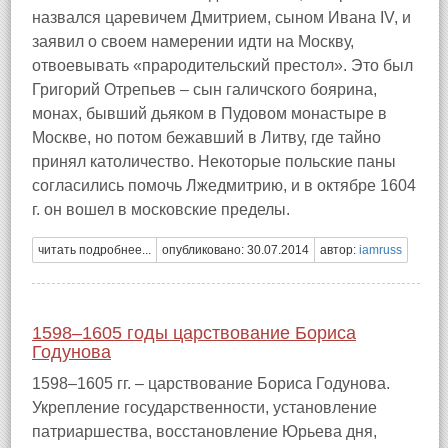
назвался царевичем Дмитрием, сыном Ивана IV, и
заявил о своем намерении идти на Москву,
отвоевывать «прародительский престол». Это был
Григорий Отрепьев – сын галичского боярина,
монах, бывший дьяком в Пудовом монастыре в
Москве, но потом бежавший в Литву, где тайно
принял католичество. Некоторые польские паны
согласились помочь Лжедмитрию, и в октябре 1604
г. он вошел в московские пределы.
читать подробнее...
опубликовано: 30.07.2014
автор:
iamruss
1598–1605 годы царствование Бориса
Годунова
1598–1605 гг. – царствование Бориса Годунова.
Укрепление государственности, установление
патриаршества, восстановление Юрьева дня,