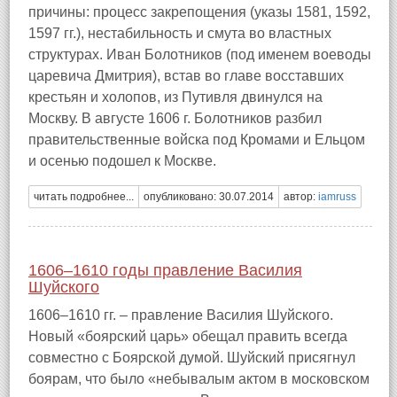
причины: процесс закрепощения (указы 1581, 1592,
1597 гг.), нестабильность и смута во властных
структурах. Иван Болотников (под именем воеводы
царевича Дмитрия), встав во главе восставших
крестьян и холопов, из Путивля двинулся на
Москву. В августе 1606 г. Болотников разбил
правительственные войска под Кромами и Ельцом
и осенью подошел к Москве.
читать подробнее...
опубликовано: 30.07.2014
автор:
iamruss
1606–1610 годы правление Василия
Шуйского
1606–1610 гг. – правление Василия Шуйского.
Новый «боярский царь» обещал править всегда
совместно с Боярской думой. Шуйский присягнул
боярам, что было «небывалым актом в московском