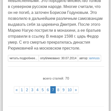
невыясненными. Это породило множество толков
в суеверном русском народе. Многие считали, что
он не погиб, а заточен Борисом Годуновым. Это
позволило в дальнейшем различным самозванцам
выдавать себя за царевича Дмитрия. После этого
Марию Нагую постригли в монахини, а ее братьев
отправили в ссылку. В январе 1598 г. царь Федор
умер. С его смертью прекратилась династия
Рюриковичей на московском престоле.
читать подробнее...
опубликовано: 30.07.2014
автор:
iamruss
всего статей: 70
«
1
2
3
4
5
6
7
8
9
10
»